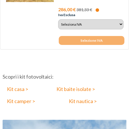
Bluetooth, supporti...
286,00 €
381,33 €
Iva Esclusa
Selezione IVA
Scopri i kit fotovoltaici:
Kit casa >
Kit baite isolate >
Kit camper >
Kit nautica >