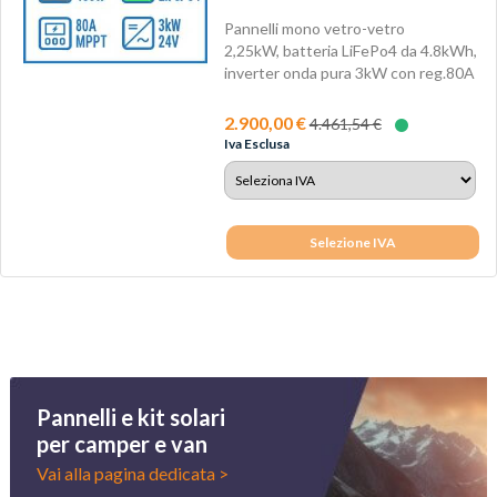
Pannelli mono vetro-vetro
2,25kW, batteria LiFePo4 da 4.8kWh,
inverter onda pura 3kW con reg.80A
MPPT,...
2.900,00 €
4.461,54 €
Iva Esclusa
Selezione IVA
Pannelli e kit solari
per camper e van
Vai alla pagina dedicata >