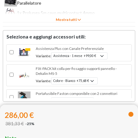
Parallelatore
1x Prolunga 5m cavo multicontact 4mmq
Mostra tutti
1x Set montaggio pannelli su camper: 4 angolari, 2 dritti, 1
passacavo doppio
1x 230W Pannello Fotovoltaico Monocristallino 12V HPBC All-Black
Seleziona e aggiungi accessori utili:
Enjoy Solar®
Assistenza Plus con Canale Preferenziale
Variante:
FIX-PACK kit colla per fissaggio supporti pannello -
Dekalin MS-5
Variante:
Portafusibile Faston componibile con 2 connettori
Variante:
286,00 €
381,33 €
-25%
Nota