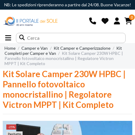
NB: Le spedizioni riprenderanno a partire dal 24/08. Buone Vacanze!
0
Home
Camper e Van
Kit Camper e Camperizzazione
Kit
Completi per Camper e Van
Kit Solare Camper 230W HPBC |
Pannello fotovoltaico monocristallino | Regolatore Victron
MPPT | Kit Completo
Kit Solare Camper 230W HPBC |
Pannello fotovoltaico
monocristallino | Regolatore
Victron MPPT | Kit Completo
-25%
Pacchetto