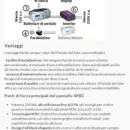
Vantaggi
I vantaggi dei kit camper solari del Portale del Sole sono molteplici:
-
facilità di installazione
: i kit vengono forniti insieme a uno schema
personalizzato, al manuale d'uso e d'installazione. Sono quindi adatti anche
all'utente medio, con conoscenze base del fai-da-te elettrico.
-
assenza di manutenzione
: una volta installato, il kit non ha praticamente alcun
bisogno di manutenzione per diversi anni.
-
assistenza di qualità
: con 16 anni di esperienza nel settore, Il Portale del Sole
offre un servizio di assistenza tecnica gratuita pre e post vendita imbattibile.
Punti di forza principali del pannello HPBC
Potenza 230 Wp,
alta efficienza fino al 25%
: più energia per metro
quadro rispetto ai moduli tradizionali PERC (circa 20–21%).
Tecnologia HPBC
(Hybrid Passivated Back Contact) con contatti
completamente sul retro: niente griglie metalliche frontali, solo
superficie attiva esposta alla luce.
Design full black elegante
(vetro nero + celle nere) ideale per camper,