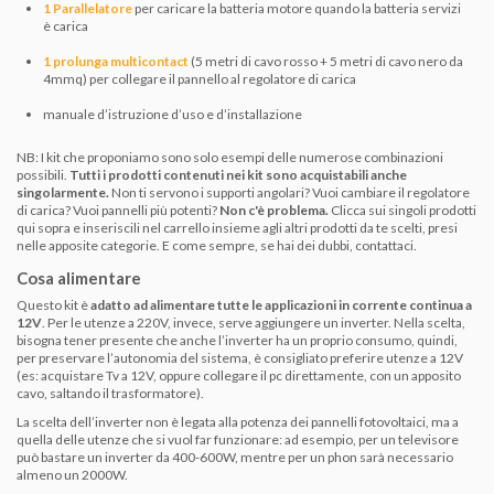
1 Parallelatore
per caricare la batteria motore quando la batteria servizi
è carica
1 prolunga multicontact
(5 metri di cavo rosso + 5 metri di cavo nero da
4mmq) per collegare il pannello al regolatore di carica
manuale d’istruzione d’uso e d’installazione
NB: I kit che proponiamo sono solo esempi delle numerose combinazioni
possibili.
Tutti i prodotti contenuti nei kit sono acquistabili anche
singolarmente.
Non ti servono i supporti angolari? Vuoi cambiare il regolatore
di carica? Vuoi pannelli più potenti?
Non c'è problema.
Clicca sui singoli prodotti
qui sopra e inseriscili nel carrello insieme agli altri prodotti da te scelti, presi
nelle apposite categorie. E come sempre, se hai dei dubbi, contattaci.
Cosa alimentare
Questo kit è
adatto ad alimentare tutte le applicazioni in corrente continua a
12V
. Per le utenze a 220V, invece, serve aggiungere un inverter. Nella scelta,
bisogna tener presente che anche l’inverter ha un proprio consumo, quindi,
per preservare l’autonomia del sistema, è consigliato preferire utenze a 12V
(es: acquistare Tv a 12V, oppure collegare il pc direttamente, con un apposito
cavo, saltando il trasformatore).
La scelta dell’inverter non è legata alla potenza dei pannelli fotovoltaici, ma a
quella delle utenze che si vuol far funzionare: ad esempio, per un televisore
può bastare un inverter da 400-600W, mentre per un phon sarà necessario
almeno un 2000W.