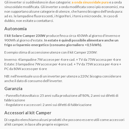
Gli inverter si suddividono in due categorie:
a onda sinusoidale pura
e a onda
sinusoidale modificata. Gli inverter a onda modificata sono i più economici, ma
non supportano alcune categorie di utenze, che hanno bisogno dell'onda pura:
ad es. le lampadine fluorescenti, i frigoriferi, i forni a microonde.. In caso di
dubbio, non esitate a contattarci.
Autonomia
Il
kit Solare Camper 230W
produce fino a circa 450Wh al giorno d'inverno e
900Wh al giorno d'estate.
In estate è quindi possibile alimentare anche un
frigo a risparmio energetico (consumo giornaliero <0,5 kWh).
Esempio stima di accensione utenze con il kit Camper 230W:
Inverno: 4 lampadine 7W accese per 4 ore cad. + TV da 75W accesa per 4 ore
Estate: 3 lampadine 7W accese per 4 ore cad. + TV da 75W accesa per 4 ore +
PC da 80W acceso per 6 ore
NB: nell'eventuale uso di un inverter per utenze a 220V, bisogna considerare
anche il dato di consumo dell'inverter.
Garanzia
- Pannello fotovoltaico: 25 anni sulla produzione all'80%, 2 anni sui difetti di
fabbricazione
- Regolatore e accessori:
2 anni sui difetti di fabbricazione
Accessori al kit Camper
Di seguito elenchiamo alcuni prodotti che possono essere utili come accessori
al kit camper, in base alle proprie esigenze: