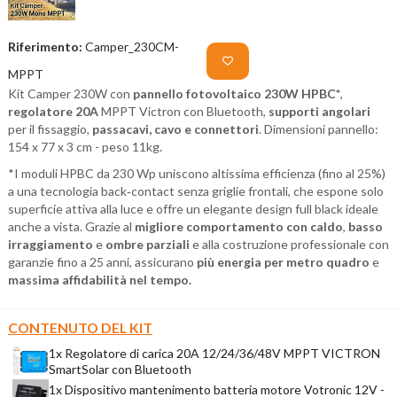
Riferimento:
Camper_230CM-
MPPT
Kit Camper 230W con
pannello fotovoltaico 230W HPBC*
,
regolatore 20A
MPPT Victron con Bluetooth,
supporti angolari
per il fissaggio,
passacavi, cavo e connettori
. Dimensioni pannello:
154 x 77 x 3 cm - peso 11kg.
*I moduli HPBC da 230 Wp uniscono altissima efficienza (fino al 25%)
a una tecnologia back‑contact senza griglie frontali, che espone solo
superficie attiva alla luce e offre un elegante design full black ideale
anche a vista. Grazie al
migliore comportamento con caldo
,
basso
irraggiamento
e
ombre parziali
e alla costruzione professionale con
garanzie fino a 25 anni, assicurano
più energia per metro quadro
e
massima affidabilità nel tempo.
CONTENUTO DEL KIT
1x Regolatore di carica 20A 12/24/36/48V MPPT VICTRON
SmartSolar con Bluetooth
1x Dispositivo mantenimento batteria motore Votronic 12V -