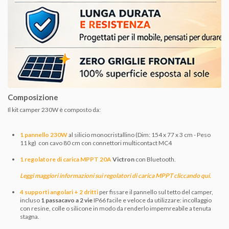
Composizione
Il kit camper 230W è composto da:
1 pannello 230W
al silicio monocristallino (Dim: 154 x 77 x 3 cm - Peso
11 kg) con cavo 80 cm con connettori multicontact MC4
1 regolatore di carica MPPT 20A
Victron
con Bluetooth.
Leggi maggiori informazioni sui regolatori di carica MPPT cliccando qui
.
4 supporti angolari + 2 dritti
per fissare il pannello sul tetto del camper,
incluso
1 passacavo a 2 vie
IP66 facile e veloce da utilizzare: incollaggio
con resine, colle o silicone in modo da renderlo impemreabile a tenuta
stagna.