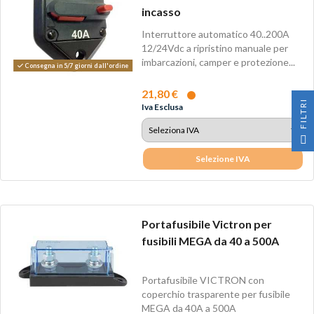
incasso
Interruttore automatico 40..200A
12/24Vdc a ripristino manuale per
imbarcazioni, camper e protezione...
Consegna in 5/7 giorni dall'ordine
21,80 €
I
Iva Esclusa
F
I
L
T
R
Selezione IVA
Portafusibile Victron per
fusibili MEGA da 40 a 500A
Portafusibile VICTRON con
coperchio trasparente per fusibile
MEGA da 40A a 500A