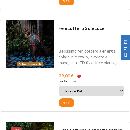
Vedi
Fenicottero SoleLuce
I
Bellissimo fenicottero a energia
F
I
L
T
R
solare in metallo, lavorato a
mano, con LED fisso luce bianca, e
Non disponibile
LED...
29,00 €
Iva Esclusa
Vedi
Luce Saturno a energia solare
-15%