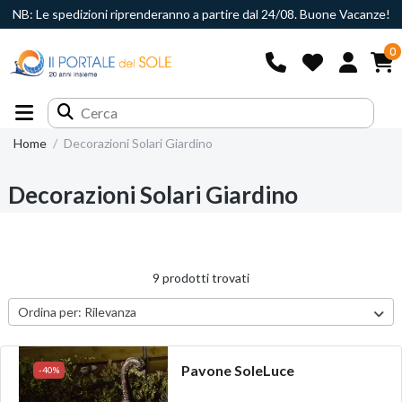
NB: Le spedizioni riprenderanno a partire dal 24/08. Buone Vacanze!
0
Home
Decorazioni Solari Giardino
Decorazioni Solari Giardino
9 prodotti trovati
Ordina per:
Rilevanza
Pavone SoleLuce
-40%