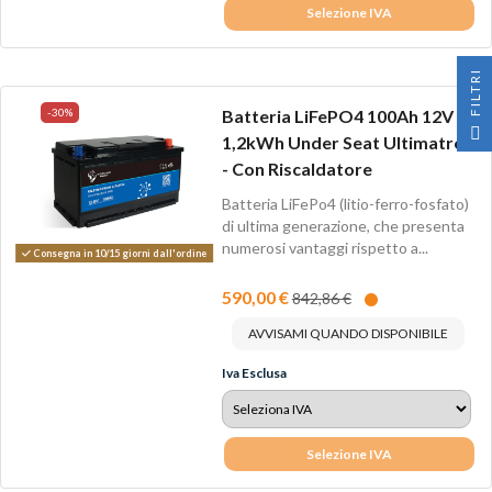
Selezione IVA
I
-30%
Batteria LiFePO4 100Ah 12V -
F
I
L
T
R
1,2kWh Under Seat Ultimatron
- Con Riscaldatore
Batteria LiFePo4 (litio-ferro-fosfato)
di ultima generazione, che presenta
numerosi vantaggi rispetto a...
Consegna in 10/15 giorni dall'ordine
590,00 €
842,86 €
AVVISAMI QUANDO DISPONIBILE
Iva Esclusa
Selezione IVA