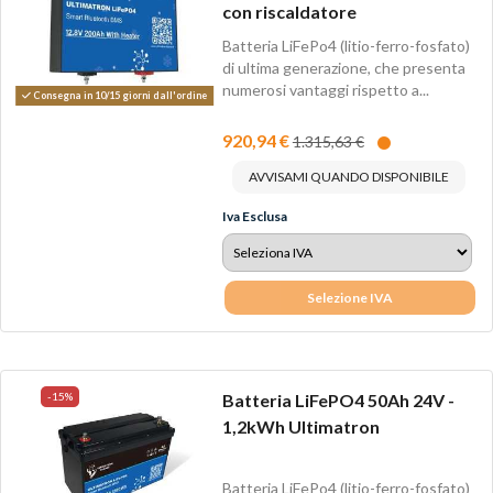
con riscaldatore
Batteria LiFePo4 (litio-ferro-fosfato)
di ultima generazione, che presenta
numerosi vantaggi rispetto a...
Consegna in 10/15 giorni dall'ordine
920,94 €
1.315,63 €
AVVISAMI QUANDO DISPONIBILE
Iva Esclusa
Selezione IVA
-15%
Batteria LiFePO4 50Ah 24V -
1,2kWh Ultimatron
Batteria LiFePo4 (litio-ferro-fosfato)