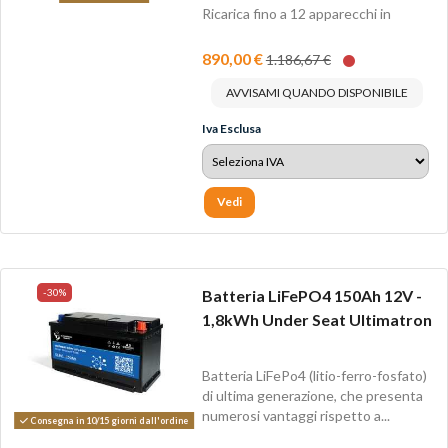
Ricarica fino a 12 apparecchi in
contemporanea.
890,00 €
1.186,67 €
AVVISAMI QUANDO DISPONIBILE
Iva Esclusa
Vedi
-30%
Batteria LiFePO4 150Ah 12V -
1,8kWh Under Seat Ultimatron
Batteria LiFePo4 (litio-ferro-fosfato)
di ultima generazione, che presenta
numerosi vantaggi rispetto a...
Consegna in 10/15 giorni dall'ordine