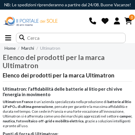
NB: Le spedizioni riprenderanno a partire dal 24/08. Buone Vacanze!
0
Home
Marchi
Ultimatron
Elenco dei prodotti per la marca
Ultimatron
Elenco dei prodotti per la marca Ultimatron
Ultimatron: l’affidabilità delle batterie al litio per chi vive
l’energia in movimento
Ultimatron France
è un’azienda specializzata nella produzione di
batterie al litio
LiFePO₄ di ultima generazione
, pensate per garantire la massima affidabilità e
durata nel tempo. Con sede in Francia e una forte vocazione all’innovazione,
Ultimatron si è affermata come uno dei marchi più apprezzati nel settore
camper,
nautica, fotovoltaico off-grid e mobilità elettrica
, grazie a soluzioni intelligenti
e pronte all’uso.
Punti di forza di Ultimatron: