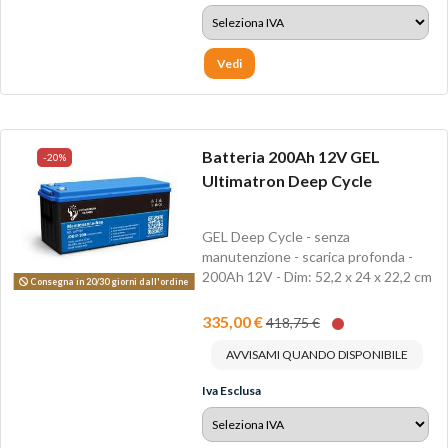
Vedi
Batteria 200Ah 12V GEL
-20%
Ultimatron Deep Cycle
GEL Deep Cycle - senza
manutenzione - scarica profonda -
200Ah 12V - Dim: 52,2 x 24 x 22,2 cm
Consegna in 20/30 giorni dall'ordine
- Peso Kg 59
335,00 €
418,75 €
AVVISAMI QUANDO DISPONIBILE
Iva Esclusa