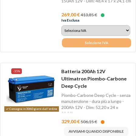
150Ah 12V - Dim: 48,4 x 17 x 24,1 cm
-...
269,00 €
413,85 €
Iva Esclusa
Selezione IVA
Batteria 200Ah 12V
-35%
Ultimatron Piombo-Carbone
Deep Cycle
Piombo-Carbone Deep Cycle - senza
manutenzione - dura più a lungo -
200Ah 12V - Dim: 52,20 x 24 x
Consegna in 30/60 giorni dall'ordine
22,20h cm...
329,00 €
506,15 €
AVVISAMI QUANDO DISPONIBILE