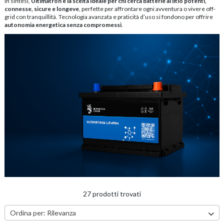
In sintesi,
Ultimatron è la scelta ideale per chi cerca batterie al litio potenti,
connesse, sicure e longeve
, perfette per affrontare ogni avventura o vivere off-
grid con tranquillità. Tecnologia avanzata e praticità d’uso si fondono per offrire
autonomia energetica senza compromessi
.
27 prodotti trovati
Ordina per:
Rilevanza