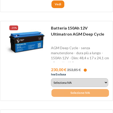
Vedi
Batteria 150Ah 12V
-35%
Ultimatron AGM Deep Cycle
AGM Deep Cycle - senza
manutenzione - dura più a lungo -
150Ah 12V - Dim: 48,4 x 17 x 24,1 cm
- Peso Kg 42,5
230,00 €
353,85 €
Iva Esclusa
Selezione IVA