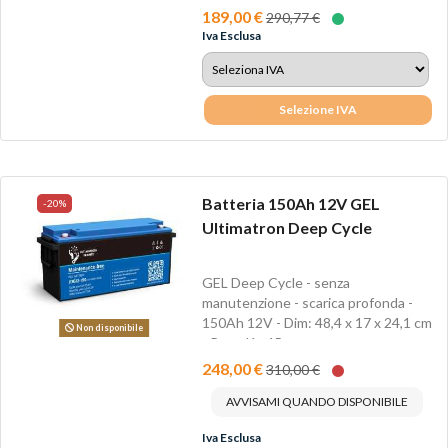
189,00 €
290,77 €
Iva Esclusa
Selezione IVA
Batteria 150Ah 12V GEL
-20%
Ultimatron Deep Cycle
GEL Deep Cycle - senza
manutenzione - scarica profonda -
150Ah 12V - Dim: 48,4 x 17 x 24,1 cm
Non disponibile
- Peso Kg 45
248,00 €
310,00 €
AVVISAMI QUANDO DISPONIBILE
Iva Esclusa