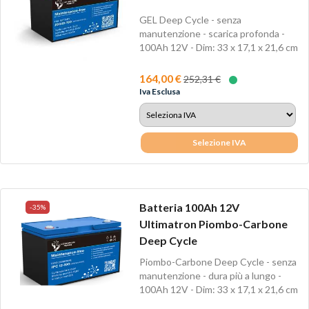
GEL Deep Cycle - senza
manutenzione - scarica profonda -
100Ah 12V - Dim: 33 x 17,1 x 21,6 cm
- Peso Kg 29,5
164,00 €
252,31 €
Iva Esclusa
Selezione IVA
Batteria 100Ah 12V
-35%
Ultimatron Piombo-Carbone
Deep Cycle
Piombo-Carbone Deep Cycle - senza
manutenzione - dura più a lungo -
100Ah 12V - Dim: 33 x 17,1 x 21,6 cm
-...