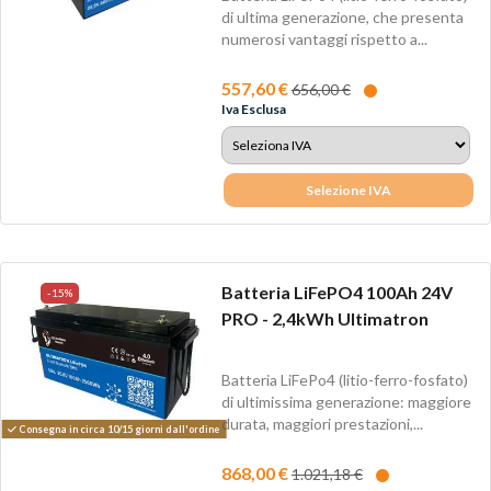
di ultima generazione, che presenta
numerosi vantaggi rispetto a...
557,60 €
656,00 €
Iva Esclusa
Selezione IVA
Batteria LiFePO4 100Ah 24V
-15%
PRO - 2,4kWh Ultimatron
Batteria LiFePo4 (litio-ferro-fosfato)
di ultimissima generazione: maggiore
durata, maggiori prestazioni,...
Consegna in circa 10/15 giorni dall'ordine
868,00 €
1.021,18 €