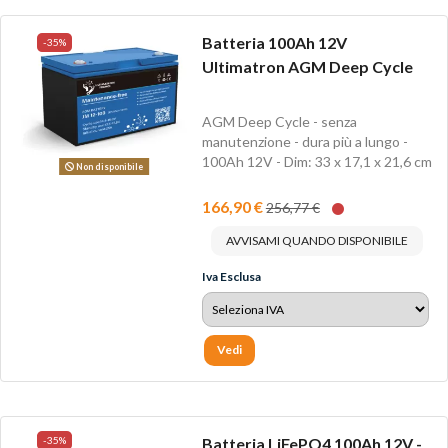
Batteria 100Ah 12V
-35%
Ultimatron AGM Deep Cycle
AGM Deep Cycle - senza
manutenzione - dura più a lungo -
100Ah 12V - Dim: 33 x 17,1 x 21,6 cm
Non disponibile
- Peso Kg 28
166,90 €
256,77 €
AVVISAMI QUANDO DISPONIBILE
Iva Esclusa
Vedi
-35%
Batteria LiFePO4 100Ah 12V -