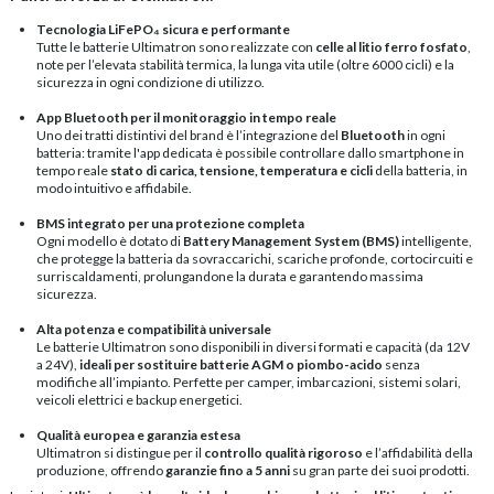
Tecnologia LiFePO₄ sicura e performante
Tutte le batterie Ultimatron sono realizzate con
celle al litio ferro fosfato
,
note per l’elevata stabilità termica, la lunga vita utile (oltre 6000 cicli) e la
sicurezza in ogni condizione di utilizzo.
App Bluetooth per il monitoraggio in tempo reale
Uno dei tratti distintivi del brand è l’integrazione del
Bluetooth
in ogni
batteria: tramite l'app dedicata è possibile controllare dallo smartphone in
tempo reale
stato di carica, tensione, temperatura e cicli
della batteria, in
modo intuitivo e affidabile.
BMS integrato per una protezione completa
Ogni modello è dotato di
Battery Management System (BMS)
intelligente,
che protegge la batteria da sovraccarichi, scariche profonde, cortocircuiti e
surriscaldamenti, prolungandone la durata e garantendo massima
sicurezza.
Alta potenza e compatibilità universale
Le batterie Ultimatron sono disponibili in diversi formati e capacità (da 12V
a 24V),
ideali per sostituire batterie AGM o piombo-acido
senza
modifiche all’impianto. Perfette per camper, imbarcazioni, sistemi solari,
veicoli elettrici e backup energetici.
Qualità europea e garanzia estesa
Ultimatron si distingue per il
controllo qualità rigoroso
e l’affidabilità della
produzione, offrendo
garanzie fino a 5 anni
su gran parte dei suoi prodotti.