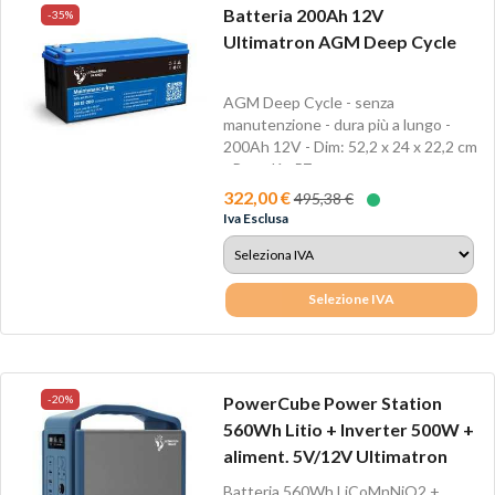
Batteria 200Ah 12V
-35%
Ultimatron AGM Deep Cycle
AGM Deep Cycle - senza
manutenzione - dura più a lungo -
200Ah 12V - Dim: 52,2 x 24 x 22,2 cm
- Peso Kg 57
322,00 €
495,38 €
Iva Esclusa
Selezione IVA
-20%
PowerCube Power Station
560Wh Litio + Inverter 500W +
aliment. 5V/12V Ultimatron
Batteria 560Wh LiCoMnNiO2 +