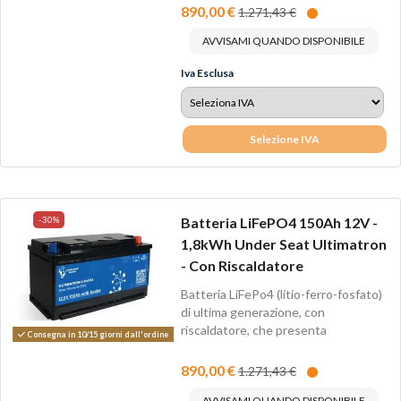
890,00 €
1.271,43 €
AVVISAMI QUANDO DISPONIBILE
Iva Esclusa
Selezione IVA
-30%
Batteria LiFePO4 150Ah 12V -
1,8kWh Under Seat Ultimatron
- Con Riscaldatore
Batteria LiFePo4 (litio-ferro-fosfato)
di ultima generazione, con
riscaldatore, che presenta
Consegna in 10/15 giorni dall'ordine
numerosi...
890,00 €
1.271,43 €
AVVISAMI QUANDO DISPONIBILE