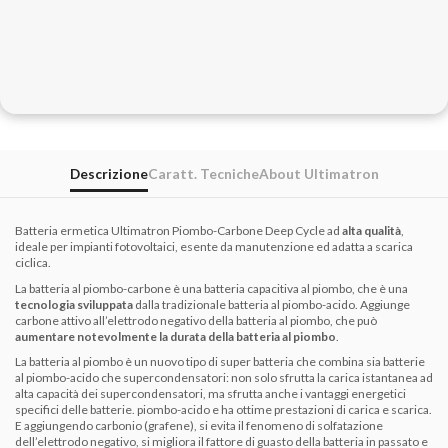
Descrizione
Caratt. Tecniche
About Ultimatron
Batteria ermetica Ultimatron Piombo-Carbone Deep Cycle ad
alta qualità
,
ideale per impianti fotovoltaici, esente da manutenzione ed adatta a scarica
ciclica.
La batteria al piombo-carbone è una batteria capacitiva al piombo, che è una
tecnologia sviluppata
dalla tradizionale batteria al piombo-acido. Aggiunge
carbone attivo all’elettrodo negativo della batteria al piombo, che può
aumentare notevolmente la durata della batteria al piombo
.
La batteria al piombo è un nuovo tipo di super batteria che combina sia batterie
al piombo-acido che supercondensatori: non solo sfrutta la carica istantanea ad
alta capacità dei supercondensatori, ma sfrutta anche i vantaggi energetici
specifici delle batterie. piombo-acido e ha ottime prestazioni di carica e scarica.
E aggiungendo carbonio (grafene), si evita il fenomeno di solfatazione
dell’elettrodo negativo, si migliora il fattore di guasto della batteria in passato e