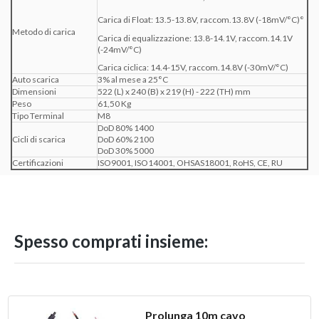
Carica di Float: 13.5-13.8V, raccom.13.8V (-18mV/°C)°
Metodo di carica
Carica di equalizzazione: 13.8-14.1V, raccom.14.1V
(-24mV/°C)
Carica ciclica: 14.4-15V, raccom.14.8V (-30mV/°C)
Auto scarica
3% al mese a 25°C
Dimensioni
522 (L) x 240 (B) x 219 (H) - 222 (TH) mm
Peso
61,50 Kg
Tipo Terminal
M8
DoD 80% 1400
Cicli di scarica
DoD 60% 2100
DoD 30% 5000
Certificazioni
ISO9001, ISO14001, OHSAS18001, RoHS, CE, RU
Spesso comprati insieme:
Prolunga 10m cavo