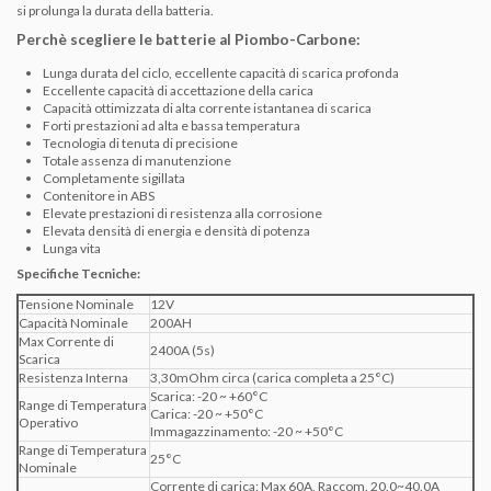
si prolunga la durata della batteria.
Perchè scegliere le batterie al Piombo-Carbone:
Lunga durata del ciclo, eccellente capacità di scarica profonda
Eccellente capacità di accettazione della carica
Capacità ottimizzata di alta corrente istantanea di scarica
Forti prestazioni ad alta e bassa temperatura
Tecnologia di tenuta di precisione
Totale assenza di manutenzione
Completamente sigillata
Contenitore in ABS
Elevate prestazioni di resistenza alla corrosione
Elevata densità di energia e densità di potenza
Lunga vita
Specifiche Tecniche:
Tensione Nominale
12V
Capacità Nominale
200AH
Max Corrente di
2400A (5s)
Scarica
Resistenza Interna
3,30mOhm circa (carica completa a 25°C)
Scarica: -20 ~ +60°C
Range di Temperatura
Carica: -20 ~ +50°C
Operativo
Immagazzinamento: -20 ~ +50°C
Range di Temperatura
25°C
Nominale
Corrente di carica: Max 60A, Raccom. 20.0~40.0A