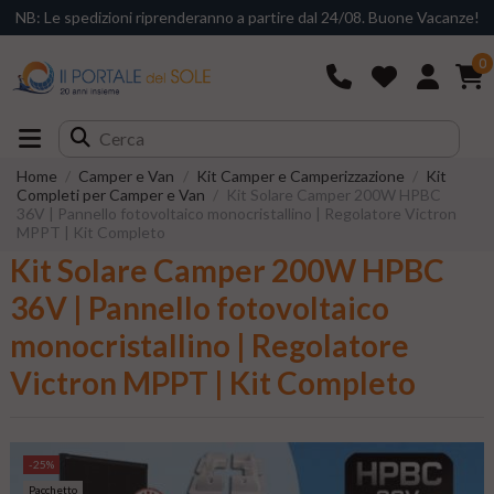
NB: Le spedizioni riprenderanno a partire dal 24/08. Buone Vacanze!
0
Home
Camper e Van
Kit Camper e Camperizzazione
Kit
Completi per Camper e Van
Kit Solare Camper 200W HPBC
36V | Pannello fotovoltaico monocristallino | Regolatore Victron
MPPT | Kit Completo
Kit Solare Camper 200W HPBC
36V | Pannello fotovoltaico
monocristallino | Regolatore
Victron MPPT | Kit Completo
-25%
Pacchetto