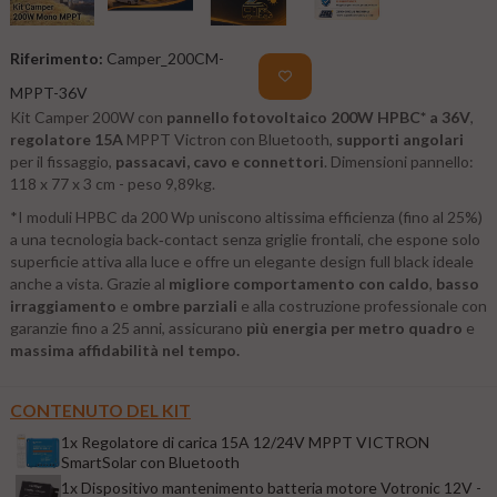
Riferimento:
Camper_200CM-
MPPT-36V
Kit Camper 200W con
pannello fotovoltaico 200W HPBC* a 36V
,
regolatore 15A
MPPT Victron con Bluetooth,
supporti angolari
per il fissaggio,
passacavi, cavo e connettori
. Dimensioni pannello:
118 x 77 x 3 cm - peso 9,89kg.
*I moduli HPBC da 200 Wp uniscono altissima efficienza (fino al 25%)
a una tecnologia back‑contact senza griglie frontali, che espone solo
superficie attiva alla luce e offre un elegante design full black ideale
anche a vista. Grazie al
migliore comportamento con caldo
,
basso
irraggiamento
e
ombre parziali
e alla costruzione professionale con
garanzie fino a 25 anni, assicurano
più energia per metro quadro
e
massima affidabilità nel tempo.
CONTENUTO DEL KIT
1x Regolatore di carica 15A 12/24V MPPT VICTRON
SmartSolar con Bluetooth
1x Dispositivo mantenimento batteria motore Votronic 12V -