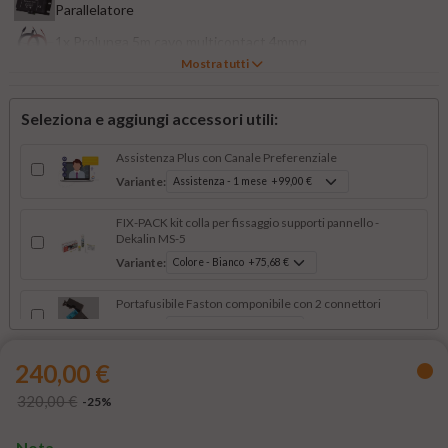
Parallelatore
1x Prolunga 5m cavo multicontact 4mmq
Mostra tutti
1x Set montaggio pannelli su camper: 4 angolari, 2 dritti, 1
passacavo doppio
1x 200W Pannello Fotovoltaico Monocristallino 36V HPBC All-Black
Seleziona e aggiungi accessori utili:
Enjoy Solar®
Assistenza Plus con Canale Preferenziale
Variante:
FIX-PACK kit colla per fissaggio supporti pannello -
Dekalin MS-5
Variante:
Portafusibile Faston componibile con 2 connettori
Variante:
240,00 €
320,00 €
-25%
Nota