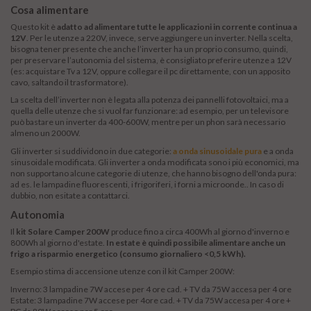
Cosa alimentare
Questo kit è
adatto ad alimentare tutte le applicazioni in corrente continua a
12V
. Per le utenze a 220V, invece, serve aggiungere un inverter. Nella scelta,
bisogna tener presente che anche l’inverter ha un proprio consumo, quindi,
per preservare l’autonomia del sistema, è consigliato preferire utenze a 12V
(es: acquistare Tv a 12V, oppure collegare il pc direttamente, con un apposito
cavo, saltando il trasformatore).
La scelta dell’inverter non è legata alla potenza dei pannelli fotovoltaici, ma a
quella delle utenze che si vuol far funzionare: ad esempio, per un televisore
può bastare un inverter da 400-600W, mentre per un phon sarà necessario
almeno un 2000W.
Gli inverter si suddividono in due categorie:
a onda sinusoidale pura
e a onda
sinusoidale modificata. Gli inverter a onda modificata sono i più economici, ma
non supportano alcune categorie di utenze, che hanno bisogno dell'onda pura:
ad es. le lampadine fluorescenti, i frigoriferi, i forni a microonde.. In caso di
dubbio, non esitate a contattarci.
Autonomia
Il
kit Solare Camper 200W
produce fino a circa 400Wh al giorno d'inverno e
800Wh al giorno d'estate.
In estate è quindi possibile alimentare anche un
frigo a risparmio energetico (consumo giornaliero <0,5 kWh).
Esempio stima di accensione utenze con il kit Camper 200W:
Inverno: 3 lampadine 7W accese per 4 ore cad. + TV da 75W accesa per 4 ore
Estate: 3 lampadine 7W accese per 4ore cad. + TV da 75W accesa per 4 ore +