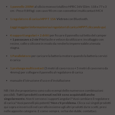
1 pannello 200W
al silicio monocristallino HPBC 36V (Dim: 118 x 77 x 3
cm - Peso 9,89 kg) con cavo 90 cm con connettori multicontact MC4
1 regolatore di carica MPPT 15A
Victron
con Bluetooth.
Leggi maggiori informazioni sui regolatori di carica MPPT cliccando qui
.
4 supporti angolari + 2 dritti
per fissare il pannello sul tetto del camper
+
1 passacavo a 2 vie
IP66 facile e veloce da utilizzare: incollaggio con
resine, colle o silicone in modo da renderlo impemreabile a tenuta
stagna.
1 Parallelatore
per caricare la batteria motore quando la batteria servizi
è carica
1 prolunga multicontact
(5 metri di cavo rosso + 5 metri di cavo nero da
4mmq) per collegare il pannello al regolatore di carica
manuale d’istruzione d’uso e d’installazione
NB: I kit che proponiamo sono solo esempi delle numerose combinazioni
possibili.
Tutti i prodotti contenuti nei kit sono acquistabili anche
singolarmente.
Non ti servono i supporti angolari? Vuoi cambiare il regolatore
di carica? Vuoi pannelli più potenti?
Non c'è problema.
Clicca sui singoli prodotti
qui sopra e inseriscili nel carrello insieme agli altri prodotti da te scelti, presi
nelle apposite categorie. E come sempre, se hai dei dubbi, contattaci.