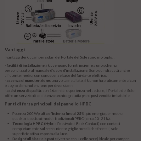
Vantaggi
I vantaggi dei kit camper solari del Portale del Sole sono molteplici:
-
facilità di installazione
: i kit vengono forniti insieme a uno schema
personalizzato, al manuale d'uso e d'installazione. Sono quindi adatti anche
all'utente medio, con conoscenze base del fai-da-te elettrico.
-
assenza di manutenzione
: una volta installato, il kit non ha praticamente alcun
bisogno di manutenzione per diversi anni.
-
assistenza di qualità
: con 16 anni di esperienza nel settore, Il Portale del Sole
offre un servizio di assistenza tecnica gratuita pre e post vendita imbattibile.
Punti di forza principali del pannello HPBC
Potenza 200 Wp,
alta efficienza fino al 25%
: più energia per metro
quadro rispetto ai moduli tradizionali PERC (circa 20–21%).
Tecnologia HPBC
(Hybrid Passivated Back Contact) con contatti
completamente sul retro: niente griglie metalliche frontali, solo
superficie attiva esposta alla luce.
Design full black elegante
(vetro nero + celle nere) ideale per camper,