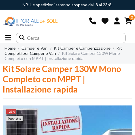
NB: Le spedizioni saranno sospese dall'8 al 23/8.
0
Home
Camper e Van
Kit Camper e Camperizzazione
Kit
Completi per Camper e Van
Kit Solare Camper 130W Mono
Completo con MPPT | Installazione rapida
Kit Solare Camper 130W Mono
Completo con MPPT |
Installazione rapida
-25%
Pacchetto