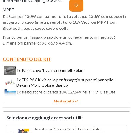
Riferimento:
Camper_130CPNL-
MPPT
Kit Camper 130W con
pannello fotovoltaico 130W con supporti
integrati e cavo 5metri
,
regolatore 10A Victron
MPPT con
Bluetooth,
passacavo, cavo e colla
.
Pronto per un fissaggio rapido e un collegamento immediato!
Dimensioni pannello: 98 x 67 x 4,4 cm.
CONTENUTO DEL KIT
1x Passacavo 1 via per pannelli solari
1x FIX-PACK kit colla per fissaggio supporti pannello -
Dekalin MS-5 Colore-Bianco
1x Regolatore di carica 10A 12/24V MPPT VICTRON
SmartSolar con Bluetooth
Mostra tutti
1x 130W Pannello Fotovoltaico Monocristallino 12V con
supporto integrato e 5m di cavo bipolare guainato
Seleziona e aggiungi accessori utili:
Assistenza Plus con Canale Preferenziale