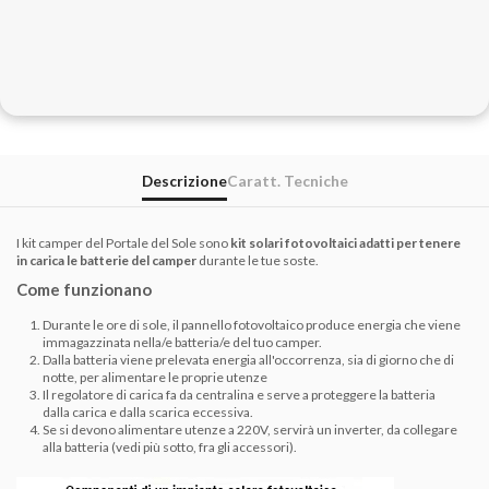
Descrizione
Caratt. Tecniche
I kit camper del Portale del Sole sono
kit solari fotovoltaici adatti per tenere
in carica le batterie del camper
durante le tue soste.
Come funzionano
Durante le ore di sole, il pannello fotovoltaico produce energia che viene
immagazzinata nella/e batteria/e del tuo camper.
Dalla batteria viene prelevata energia all'occorrenza, sia di giorno che di
notte, per alimentare le proprie utenze
Il regolatore di carica fa da centralina e serve a proteggere la batteria
dalla carica e dalla scarica eccessiva.
Se si devono alimentare utenze a 220V, servirà un inverter, da collegare
alla batteria (vedi più sotto, fra gli accessori).