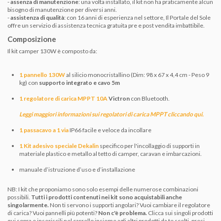
-
assenza di manutenzione
: una volta installato, il kit non ha praticamente alcun
bisogno di manutenzione per diversi anni.
-
assistenza di qualità
: con 16 anni di esperienza nel settore, Il Portale del Sole
offre un servizio di assistenza tecnica gratuita pre e post vendita imbattibile.
Composizione
Il kit camper 130W è composto da:
1 pannello 130W
al silicio monocristallino (Dim: 98 x 67 x 4,4 cm - Peso 9
kg) con
supporto integrato e cavo 5m
1 regolatore di carica MPPT 10A
Victron
con Bluetooth.
Leggi maggiori informazioni sui regolatori di carica MPPT cliccando qui
.
1 passacavo a 1 via
IP66 facile e veloce da incollare
1 Kit adesivo speciale Dekalin
specifico per l'incollaggio di supporti in
materiale plastico e metallo al tetto di camper, caravan e imbarcazioni.
manuale d’istruzione d’uso e d’installazione
NB: I kit che proponiamo sono solo esempi delle numerose combinazioni
possibili.
Tutti i prodotti contenuti nei kit sono acquistabili anche
singolarmente.
Non ti servono i supporti angolari? Vuoi cambiare il regolatore
di carica? Vuoi pannelli più potenti?
Non c'è problema.
Clicca sui singoli prodotti
qui sopra e inseriscili nel carrello insieme agli altri prodotti da te scelti, presi