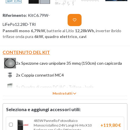
Riferimento:
KitC6.79W-
LiFePo12.28D-TRI
Pannelli mono 6,79kW
,
batterie al Litio
12,28kWh,
inverter ibrido
trifase onda pura
6
kW
,
quadro elettrico, cavi
CONTENUTO DEL KIT
2x Spezzone cavo unipolare 35 mmq (150cm) con capicorda
2x Coppia connettori MC4
1x Quadro di campo DC/AC - Trifase - Isola
Mostra tutti
2x Batteria al litio RW-M6.1-B Deye 6,14kWh 51.2V
modulabile per impianto fotovoltaico
1x Inverter ibrido Deye 6kW doppio MPPT IP65 trifase CEI-
Seleziona e aggiungi accessori utili:
021
14x 485W Pannello Fotovoltaico Monocristallino 24V Longi
485W Pannello Fotovoltaico
+119,80 €
Hi-Mo X10 Explorer con Celle Ottimizzate
Monocristallino 24V Longi Hi-Mo X10
Explorer con Celle Ottimizzate