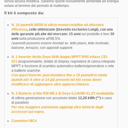
senza alcuna modifica. Saranno quindi nuovamente alimentati ad energia
solare al termine del periodo di maltempo.
Il kit è composto da:
N. 14 pannelli 485W al silicio monocristallino ad altissima
efficienza
,
celle ottimizzate (brevetto esclusivo Longi), con una
delle garanzie più alte del mercato: 15 anni
sul prodotto e ben
30
anni
sulla produzione all'88,5%.
I pannelli possono essere montati su tetto piano, tetto inclinato,
balcone, terrazzo, con
appositi supporti
.
N. 1
Inverter ibrido Deye 6kW doppio MPPT IP65 trifase CEI-
021
programmabile, dotato di display, regolatore di carica integrato
MPPT e funzione di scambio automatico batterie/generatore o rete
a batterie scariche.
Con quest'inverter puoi installare fino a 18 pannelli in totale
(quindi altri 4 oltre ai 14 già presenti nel kit) senza dover
modificare nè aggiungere altre apparecchiature.
N. 2 Batterie al litio RW-M6.1-B Deye 6,14kWh 51,2V modulabile
di ultima generazione con accumulo totale
12,28 kWh (**)
e cavo
di parallelo
Per una maggiore autonomia aggiungi altre batterie dagli
accessori qui sopra.
Connettori MC4