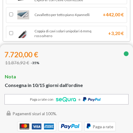
+442,00 €
Cavalletto per tetto piano 4 pannelli
Coppia di cavi solari unipolari 6 mmq
+3,20 €
rosso/nero
+410,00 €
Supporto 5 pannelli su coppo
7.720,00 €
11.876,92 €
-35%
Supporto 5 pannelli su lamiera grecata o
+190,00 €
tegola canadese
Nota
Consegna in 10/15 giorni dall'ordine
+320,00 €
Supporto 5 pannelli su tegola
Paga a rate con
e
Supporto zavorra 4 pannelli su tetto piano
Variante:
Pagamenti sicuri al 100%.
Paga a rate