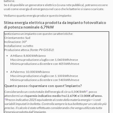
batterie.
Se è disponibile un generatore elettrico (o una rete pubblica), potranno essere
usati come energia di emergenza nel caso che le batterie si siano scaricate.
Vediamo quanta energia produce questo impianto:
Stima energia elettrica prodotta da impianto fotovoltaico
di potenza nominale 6,79kW
Ipotizziamo un impianto con queste caratteristiche:
Orientamento: Sud
Inclinazione: 30°
Installazione: su tetto
Produzione attesa
(fonte:
PV GIS EU
)
:
A Milano: 8.800 kWh/anno
Massima produzione a luglio con 1.060 kWh/mese
Minima produzione a dicembre con 405 kWh/mese
A Palermo: 10.000 kWh/anno
Massima produzione a luglio con 1.100 kWh/mese
Minima produzione a dicembre con 540 kWh/mese
Quanto posso risparmiare con quest'impianto?
Considerando un costo totale dell'energia di circa 0,30€/kWh
*
, posso
attendermi un
risparmio indicativo medio fra i 2.670€ e i 3.000€ all'anno.
*
Prezzo indicativo 2025 equivalente al costo della materia energia + i costi
variabili imputati in bolletta. Controlla sempre la tua bolletta per un calcolo più
preciso. Il calcolo è stato effettuato considerando che venga utilizzata tutta
l'energia prodotta dall'impianto.