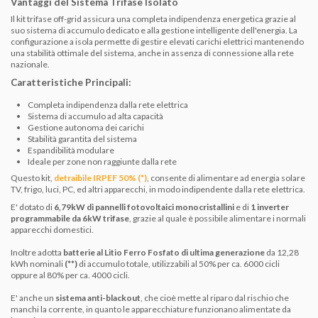
Vantaggi del Sistema Trifase Isolato
Il kit trifase off-grid assicura una completa indipendenza energetica grazie al
suo sistema di accumulo dedicato e alla gestione intelligente dell'energia. La
configurazione a isola permette di gestire elevati carichi elettrici mantenendo
una stabilità ottimale del sistema, anche in assenza di connessione alla rete
nazionale.
Caratteristiche Principali:
Completa indipendenza dalla rete elettrica
Sistema di accumulo ad alta capacità
Gestione autonoma dei carichi
Stabilità garantita del sistema
Espandibilità modulare
Ideale per zone non raggiunte dalla rete
Questo kit,
detraibile IRPEF 50% (*)
, consente di alimentare ad energia solare
TV, frigo, luci, PC, ed altri apparecchi, in modo indipendente dalla rete elettrica.
E' dotato di
6,79kW di pannelli fotovoltaici monocristallini
e di
1 inverter
programmabile da 6kW trifase
, grazie al quale è possibile alimentare i normali
apparecchi domestici.
Inoltre adotta
batterie al Litio Ferro Fosfato di ultima generazione
da 12,28
kWh nominali
(**)
di accumulo totale, utilizzabili al 50% per ca. 6000 cicli
oppure al 80% per ca. 4000 cicli.
E' anche un
sistema anti-blackout
, che cioè mette al riparo dal rischio che
manchi la corrente, in quanto le apparecchiature funzionano alimentate da