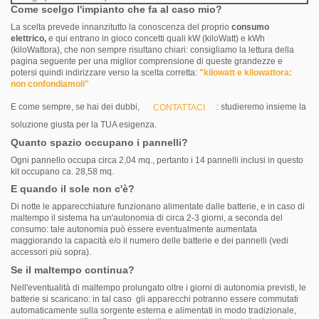
Come scelgo l'impianto che fa al caso mio?
La scelta prevede innanzitutto la conoscenza del proprio
consumo
elettrico,
e qui entrano in gioco concetti quali kW (kiloWatt) e kWh
(kiloWattora), che non sempre risultano chiari: consigliamo la lettura della
pagina seguente per una miglior comprensione di queste grandezze e
potersi quindi indirizzare verso la scelta corretta:
"kilowatt e kilowattora:
non confondiamoli"
E come sempre, se hai dei dubbi,
: studieremo insieme la
CONTATTACI
soluzione giusta per la TUA esigenza.
Quanto spazio occupano i pannelli?
Ogni pannello occupa circa 2,04 mq., pertanto i 14 pannelli inclusi in questo
kit occupano ca. 28,58 mq.
E quando il sole non c'è?
Di notte le apparecchiature funzionano alimentate dalle batterie, e in caso di
maltempo il sistema ha un'autonomia di circa 2-3 giorni, a seconda del
consumo: tale autonomia può essere eventualmente aumentata
maggiorando la capacità e/o il numero delle batterie e dei pannelli (vedi
accessori più sopra).
Se il maltempo continua?
Nell'eventualità di maltempo prolungato oltre i giorni di autonomia previsti, le
batterie si scaricano: in tal caso gli apparecchi potranno essere commutati
automaticamente sulla sorgente esterna e alimentati in modo tradizionale,