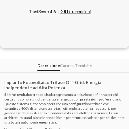
Descrizione
Caratt. Tecniche
Impianto Fotovoltaico Trifase Off-Grid: Energia
Indipendente ad Alta Potenza
Il
kit fotovoltaico trifase a isola
rappresenta la soluzione definitiva per chi
cerca una completa indipendenza energetica con
prestazioni professionali
.
Questo sistema autonomo opera con una configurazione trifase che
garantisce 400V di tensione tra le fasi, offrendo la potenza necessaria per
gestire carichi elevati senza dipendere dalla rete elettrica nazionale. La sua
architettura stand-alone lo rende ideale per strutture isolate o per chi desidera
una
totale autonomia energetica
.