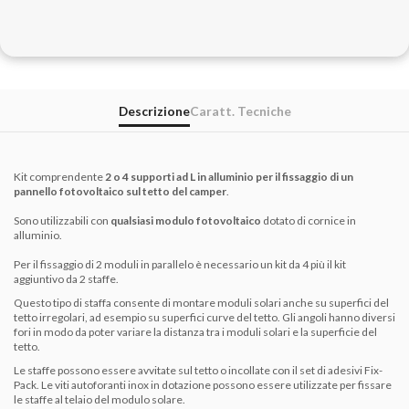
Descrizione
Caratt. Tecniche
Kit comprendente
2 o 4 supporti ad L in alluminio
per il fissaggio di un
pannello fotovoltaico sul tetto del camper
.
Sono utilizzabili con
qualsiasi modulo fotovoltaico
dotato di cornice in
alluminio.
Per il fissaggio di 2 moduli in parallelo è necessario un kit da 4 più il kit
aggiuntivo da 2 staffe.
Questo tipo di staffa consente di montare moduli solari anche su superfici del
tetto irregolari, ad esempio su superfici curve del tetto.
Gli angoli hanno diversi
fori in modo da poter variare la distanza tra i moduli solari e la superficie del
tetto.
Le staffe possono essere avvitate sul tetto o incollate con il set di adesivi
Fix-
Pack
.
Le viti autoforanti inox in dotazione possono essere utilizzate per fissare
le staffe al telaio del modulo solare.