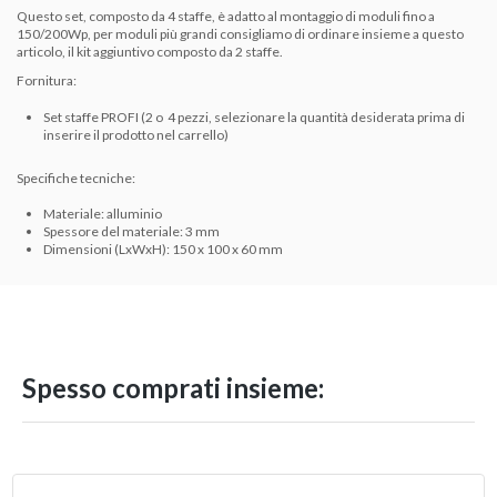
Questo set, composto da 4 staffe, è adatto al montaggio di moduli fino a
150/200Wp, per moduli più grandi consigliamo di ordinare insieme a questo
articolo, il kit aggiuntivo composto da 2 staffe.
Fornitura:
Set staffe PROFI (2 o 4 pezzi, selezionare la quantità desiderata prima di
inserire il prodotto nel carrello)
Specifiche tecniche:
Materiale: alluminio
Spessore del materiale: 3 mm
Dimensioni (LxWxH): 150 x 100 x 60 mm
Spesso comprati insieme: