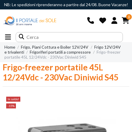
NB: Le spedizioni riprenderanno a partire dal 24/08. Buone Vacanze!
0
Home
Frigo, Piani Cottura e Boiler 12V/24V
Frigo 12V/24V
e trivalenti
Frigoriferi portatili a compressore
Frigo-freezer
portatile 45L 12/24Vdc - 230Vac Diniwid S45
Frigo-freezer portatile 45L
12/24Vdc - 230Vac Diniwid S45
In saldo!
-15%