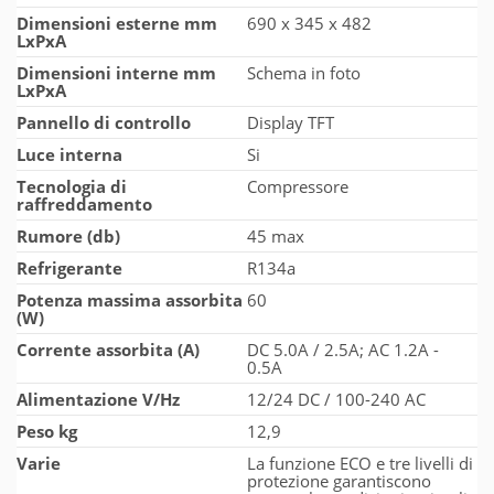
Dimensioni esterne mm
690 x 345 x 482
LxPxA
Dimensioni interne mm
Schema in foto
LxPxA
Pannello di controllo
Display TFT
Luce interna
Si
Tecnologia di
Compressore
raffreddamento
Rumore (db)
45 max
Refrigerante
R134a
Potenza massima assorbita
60
(W)
Corrente assorbita (A)
DC 5.0A / 2.5A; AC 1.2A -
0.5A
Alimentazione V/Hz
12/24 DC / 100-240 AC
Peso kg
12,9
Varie
La funzione ECO e tre livelli di
protezione garantiscono