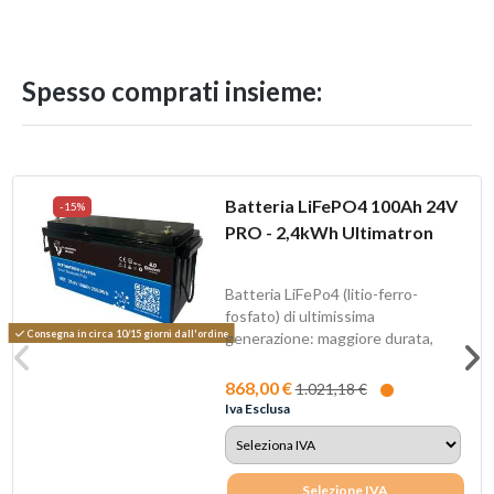
Spesso comprati insieme:
Batteria LiFePO4 100Ah 24V
-15%
PRO - 2,4kWh Ultimatron
Batteria LiFePo4 (litio-ferro-
fosfato) di ultimissima
Consegna in circa 10/15 giorni dall'ordine
generazione: maggiore durata,
maggiori prestazioni,...
868,00 €
1.021,18 €
Iva Esclusa
Selezione IVA