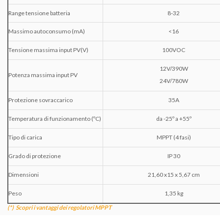
Range tensione batteria
8-32
Massimo autoconsumo (mA)
<16
Tensione massima input PV(V)
100VOC
12V/390W
Potenza massima input PV
24V/780W
Protezione sovraccarico
35A
Temperatura di funzionamento (ºC)
da -25º a +55º
Tipo di carica
MPPT (4 fasi)
Grado di protezione
IP 30
Dimensioni
21,60 x15 x 5,67
cm
Peso
1,35 kg
(*) Scopri i vantaggi dei regolatori MPPT