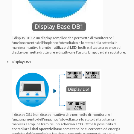
Il display DB1 è un display semplice che permette di monitorare il
funzionamento dell'impianto fotovoltaico e lo stato della batteria in
maniera intuitiva tramite l'
utilizzo di LED
. Inoltre, il tasto presente sul
display permette di attivare e disattivare l'uscita lampade del regolatore.
Display DS1
Il display DS1 è un display intuitivo che permette di monitorare il
funzionamento dell'impianto fotovoltaico e lo stato della batteria in
maniera semplice tramite uno
schermo LCD
. Offre la possibilità di
controllare i
dati operativi base
come tensione, corrente ed energia
prodotta dal fotovoltaico, tensione, corrente e temperatura delle