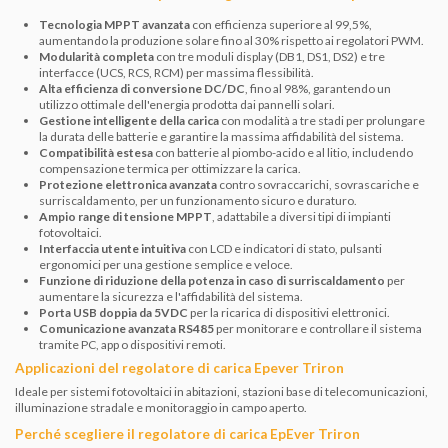
Tecnologia MPPT avanzata
con efficienza superiore al 99,5%,
aumentando la produzione solare fino al 30% rispetto ai regolatori PWM.
Modularità completa
con tre moduli display (DB1, DS1, DS2) e tre
interfacce (UCS, RCS, RCM) per massima flessibilità.
Alta efficienza di conversione DC/DC
, fino al 98%, garantendo un
utilizzo ottimale dell'energia prodotta dai pannelli solari.
Gestione intelligente della carica
con modalità a tre stadi per prolungare
la durata delle batterie e garantire la massima affidabilità del sistema.
Compatibilità estesa
con batterie al piombo-acido e al litio, includendo
compensazione termica per ottimizzare la carica.
Protezione elettronica avanzata
contro sovraccarichi, sovrascariche e
surriscaldamento, per un funzionamento sicuro e duraturo.
Ampio range di tensione MPPT
, adattabile a diversi tipi di impianti
fotovoltaici.
Interfaccia utente intuitiva
con LCD e indicatori di stato, pulsanti
ergonomici per una gestione semplice e veloce.
Funzione di riduzione della potenza in caso di surriscaldamento
per
aumentare la sicurezza e l'affidabilità del sistema.
Porta USB doppia da 5VDC
per la ricarica di dispositivi elettronici.
Comunicazione avanzata RS485
per monitorare e controllare il sistema
tramite PC, app o dispositivi remoti.
Applicazioni del regolatore di carica Epever Triron
Ideale per sistemi fotovoltaici in abitazioni, stazioni base di telecomunicazioni,
illuminazione stradale e monitoraggio in campo aperto.
Perché scegliere il regolatore di carica EpEver Triron