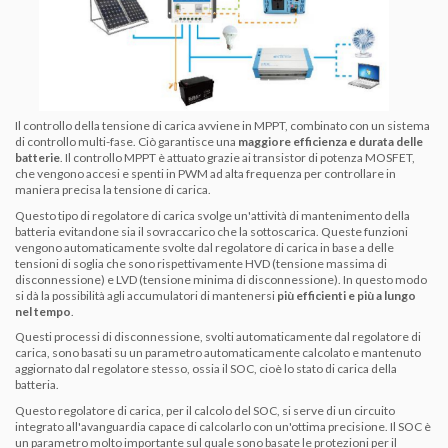
Il controllo della tensione di carica avviene in MPPT, combinato con un sistema
di controllo multi-fase. Ciò garantisce una
maggiore efficienza e durata delle
batterie
. Il controllo MPPT è attuato grazie ai transistor di potenza MOSFET,
che vengono accesi e spenti in PWM ad alta frequenza per controllare in
maniera precisa la tensione di carica.
Questo tipo di
regolatore di carica
svolge un'attività di mantenimento della
batteria evitandone sia il sovraccarico che la sottoscarica. Queste funzioni
vengono automaticamente svolte dal
regolatore di carica
in base a delle
tensioni di soglia che sono rispettivamente HVD (tensione massima di
disconnessione) e LVD (tensione minima di disconnessione). In questo modo
si dà la possibilità agli accumulatori di mantenersi
più efficienti e più a lungo
nel tempo
.
Questi processi di disconnessione, svolti automaticamente dal
regolatore di
carica
, sono basati su un parametro automaticamente calcolato e mantenuto
aggiornato dal regolatore stesso, ossia il SOC, cioè lo stato di carica della
batteria.
Questo regolatore di carica, per il calcolo del SOC, si serve di un circuito
integrato all'avanguardia capace di calcolarlo con un'ottima precisione. Il SOC è
un parametro molto importante sul quale sono basate le protezioni per il