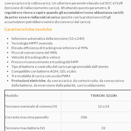
sovraccarico e la sottoscarica. Un ulteriore parametro basato sul SOC è l'LVR
(tensione di riallacciamento carico). Sfruttando questo parametro,
il
regolatore riesce a capire quando gli accumulatori sono abbastanza carichi
da poter essere riallacciati al carico
(poiché con la protezione LVD gli
accumulatori potrebbero venire disconnessi dal carico).
Caratteristiche tecniche
Selezione automatica della tensione (12 o 24V)
Tecnologia MPPT avanzata
Elevata efficienza di tracking non inferiore al 99%
Picco di conversione del 98%
Velocità di tracking ultra-veloce
Preciso riconoscimento e tracking del MPP
Tipo di batteria e controllo del carico programmabili dall'utente
Compatibile con batterie AGM, GEL e Litio
Tre modalità di carica con uscita PWM
Protezioni elettriche
: da sovraccarico, da cortocircuito, da sovraccarico
delle batterie, da inversione della polarità, surriscaldamento
Modello
TRIRON-3210N
Tensione nominale di sistema (V)
12 o 24
Corrente massima pannello
30A
Tensione max batteria (V)
32