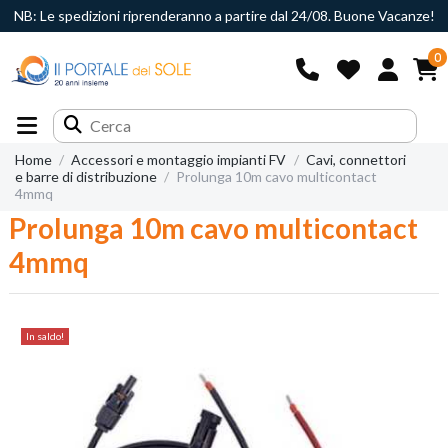
NB: Le spedizioni riprenderanno a partire dal 24/08. Buone Vacanze!
0
Home
Accessori e montaggio impianti FV
Cavi, connettori
e barre di distribuzione
Prolunga 10m cavo multicontact
4mmq
Prolunga 10m cavo multicontact
4mmq
In saldo!