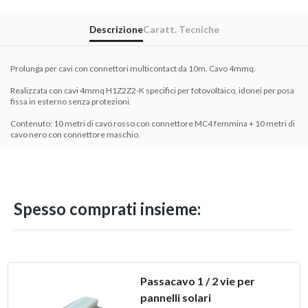
Descrizione
Caratt. Tecniche
Prolunga per cavi con connettori multicontact da 10m. Cavo 4mmq.
Realizzata con cavi 4mmq H1Z2Z2-K specifici per fotovoltaico, idonei per posa
fissa in esterno senza protezioni.
Contenuto: 10 metri di cavo rosso con connettore MC4 femmina + 10 metri di
cavo nero con connettore maschio.
Spesso comprati insieme:
Passacavo 1 / 2 vie per
pannelli solari