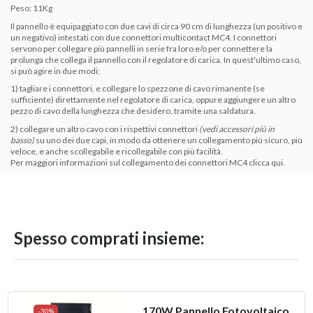
Peso: 11Kg
Il pannello è equipaggiato con due cavi di circa 90 cm di lunghezza (un positivo e
un negativo) intestati con due
connettori multicontact MC4
. I connettori
servono per collegare più pannelli in serie fra loro e/o per connettere la
prolunga che collega il pannello con il regolatore di carica. In quest'ultimo caso,
si può agire in due modi:
1) tagliare i connettori, e collegare lo spezzone di cavo rimanente (se
sufficiente) direttamente nel regolatore di carica, oppure aggiungere un altro
pezzo di cavo della lunghezza che desidero, tramite una saldatura.
2) collegare un altro cavo con i rispettivi connettori
(vedi accessori più in
basso)
su uno dei due capi, in modo da ottenere un collegamento più sicuro, più
veloce, e anche scollegabile e ricollegabile con più facilità.
Per maggiori informazioni sul collegamento dei connettori MC4 clicca qui
.
Spesso comprati insieme:
170W Pannello Fotovoltaico
-30%