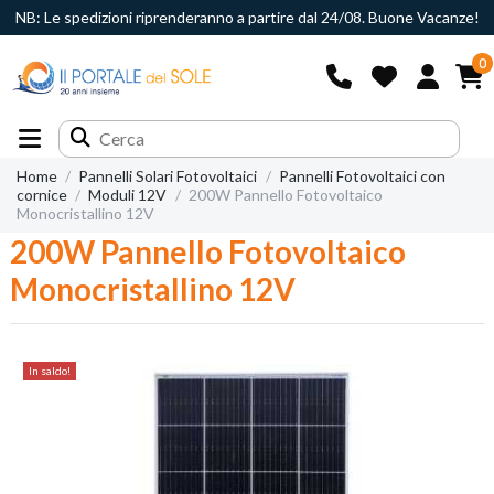
NB: Le spedizioni riprenderanno a partire dal 24/08. Buone Vacanze!
0
Home
Pannelli Solari Fotovoltaici
Pannelli Fotovoltaici con
cornice
Moduli 12V
200W Pannello Fotovoltaico
Monocristallino 12V
200W Pannello Fotovoltaico
Monocristallino 12V
In saldo!