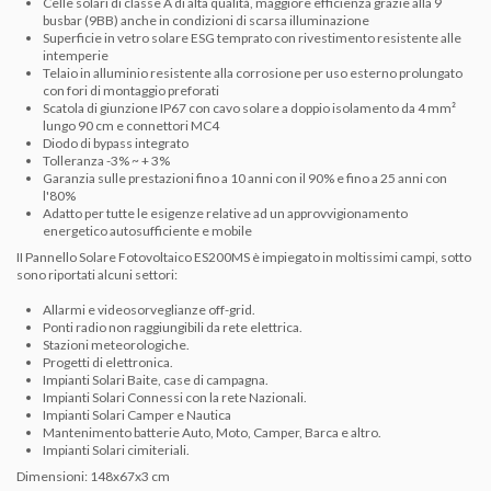
Celle solari di classe A di alta qualità, maggiore efficienza grazie alla 9
busbar (9BB) anche in condizioni di scarsa illuminazione
Superficie in vetro solare ESG temprato con rivestimento resistente alle
intemperie
Telaio in alluminio resistente alla corrosione per uso esterno prolungato
con fori di montaggio preforati
Scatola di giunzione IP67 con cavo solare a doppio isolamento da 4 mm²
lungo 90 cm e connettori MC4
Diodo di bypass integrato
Tolleranza -3% ~ + 3%
Garanzia sulle prestazioni fino a 10 anni con il 90% e fino a 25 anni con
l'80%
Adatto per tutte le esigenze relative ad un approvvigionamento
energetico autosufficiente e mobile
II Pannello Solare Fotovoltaico
ES200MS è
impiegato in moltissimi campi, sotto
sono riportati alcuni settori:
Allarmi e videosorveglianze off-grid.
Ponti radio non raggiungibili da rete elettrica.
Stazioni meteorologiche.
Progetti di elettronica.
Impianti Solari Baite, case di campagna.
Impianti Solari Connessi con la rete Nazionali.
Impianti Solari Camper e Nautica
Mantenimento batterie Auto, Moto, Camper, Barca e altro.
Impianti Solari cimiteriali.
Dimensioni: 148x67x3 cm