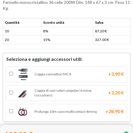
Pannello monocristallino 36 celle 200W Dim. 148 x 67 x 3 cm. Peso 11
Kg.
Quantità
Sconto unità
Salva
10
8%
87,20 €
20
15%
327,00 €
Seleziona e aggiungi accessori utili:
+3,90 €
Coppia connettori MC4
Coppia di cavi solari unipolari 6 mmq
+3,20 €
rosso/nero
+28,90 €
Prolunga 10m cavo multicontact 4mmq
+16,40 €
Prolunga 5m cavo multicontact 4mmq