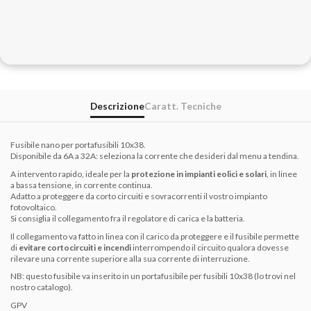
Descrizione
Caratt. Tecniche
Fusibile nano per portafusibili 10x38.
Disponibile da 6A a 32A: seleziona la corrente che desideri dal menu a tendina.
A intervento rapido, ideale per la
protezione in impianti eolici e solari
, in linee
a bassa tensione, in corrente continua.
Adatto a proteggere da corto circuiti e sovracorrenti il vostro impianto
fotovoltaico.
Si consiglia il collegamento fra il regolatore di carica e la batteria.
Il collegamento va fatto in linea con il carico da proteggere e il fusibile permette
di
evitare cortocircuiti e incendi
interrompendo il circuito qualora dovesse
rilevare una corrente superiore alla sua corrente di interruzione.
NB: questo fusibile va inserito in un portafusibile per fusibili 10x38 (lo trovi nel
nostro catalogo).
GPV