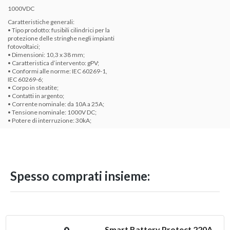
1000VDC
Caratteristiche generali:
• Tipo prodotto: fusibili cilindrici per la
protezione delle stringhe negli impianti
fotovoltaici;
• Dimensioni: 10,3 x 38 mm;
• Caratteristica d’intervento: gPV;
• Conformi alle norme: IEC 60269-1,
IEC 60269-6;
• Corpo in steatite;
• Contatti in argento;
• Corrente nominale: da 10A a 25A;
• Tensione nominale: 1000V DC;
• Potere di interruzione: 30kA;
Spesso comprati insieme:
Smart Battery Protect 220A