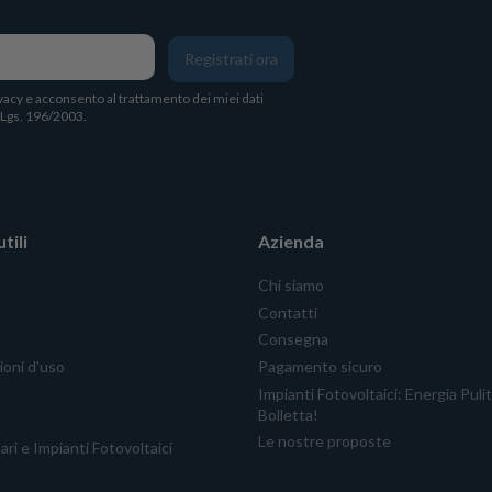
Registrati ora
vacy
e acconsento al trattamento dei miei dati
. Lgs. 196/2003.
tili
Azienda
Chi siamo
Contatti
Consegna
ioni d'uso
Pagamento sicuro
Impianti Fotovoltaici: Energia Puli
Bolletta!
Le nostre proposte
ari e Impianti Fotovoltaici