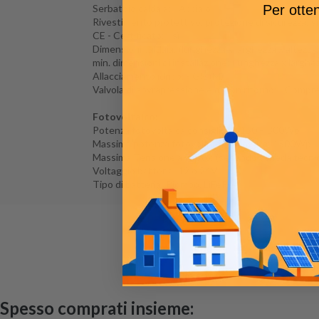
Per otten
Serbatoio caldaia: - Acciaio
Rivestimento protettivo, protezione di sicurezza: 
CE - Certificato: - sì
Dimensioni caldaia: (lunghezza x larghezza x altezza
min. dimensioni di installazione: (lunghezza x larghez
Allacciamento idrico: - G½ (M)
Valvola di sovrapressione e di non ritorno: - Compr
Fotovoltaico:
Potenza fotovoltaica consigliata: 150 – 300Wp
Massima potenza fotovoltaica collegata: 1500Wp
Massima Tensione a vuoto: (secondo scheda tecnic
Voltaggio batteria: 12 o 24V
Tipo di batteria: Piombo, LiFePo4
Spesso comprati insieme: