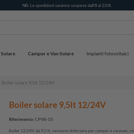
NB: Le spedizioni saranno sospese dall'8 al 23/8.
 Solare
Camper e Van Solare
Impianti fotovoltaici
Boiler solare 9,5lt 12/24V
Boiler solare 9,5lt 12/24V
Riferimento:
CPVB-10
Boiler 12/24V da 9,5 lt, versione rinforzata per camper e caravan, c