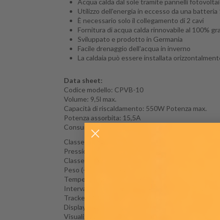
Acqua calda dal sole tramite pannelli fotovoltai
Utilizzo dell'energia in eccesso da una batteria
È necessario solo il collegamento di 2 cavi
Fornitura di acqua calda rinnovabile al 100% graz
Sviluppato e prodotto in Germania
Facile drenaggio dell'acqua in inverno
La caldaia può essere installata orizzontalmen
Data sheet:
Codice modello: CPVB-10
Volume: 9,5l max.
Capacità di riscaldamento: 550W Potenza max.
Potenza assorbita: 15,5A
Consumo energetico: (processo di riscaldamento d
Classe energetica: A+
Pressione massima: 7 Bar
Classe IP: X1
Peso (+/- 3 %): 7,8kg Peso max.
Temperatura dell'acqua: 65°C
Intervallo di temperatura regolabile per la funzion
Tracker MPP integrato e protezione da inversione di 
Display digitale in caldaia: - si
Visualizzazione della temperatura con cavo da 5 metr