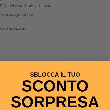
ci
 12 V o 24 V per riscaldare l'acqua
ie all'energia del sole
te o verticalmente
a 15 °C a 65 °C) Wh 580
SBLOCCA IL TUO
SCONTO
e di riscaldamento opzionale: 10 – 65°C
SORPRESA
polarità: - sì
i: - sì