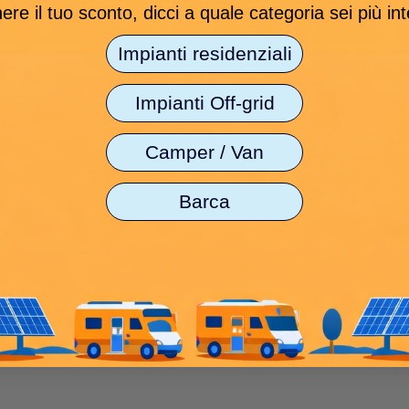
ere il tuo sconto, dicci a quale categoria sei più in
smalto, anodo di magnesio
Impianti residenziali
) cm 40 x 30 x 33
za x altezza) 53 x 30 x 33
Impianti Off-grid
esa nella consegna
Camper / Van
Barca
a) Voc 42,4