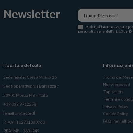
Newsletter
Ho letto l
'
informativa sulla pri
personali ai sensi dell'art. 13 del D
Il portale del sole
Informazioni u
Sede legale: Corso Milano 26
Promo del Mese
Nuovi prodotti
Sede operativa: via Bainsizza 7
Top sellers
20900 Monza MB - Italia
Termini e condiz
+39 039 9712258
Privacy Policy
[email protected]
Cookie Policy
FAQ Pannelli Sol
P.IVA IT12731330960
REA: MB - 2681249