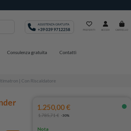
PREFERITI
ACCEDI
CARRELLO
Consulenza gratuita
Contatti
timatron | Con Riscaldatore
nder
1.250,00 €
1.785,71 €
-30%
Nota