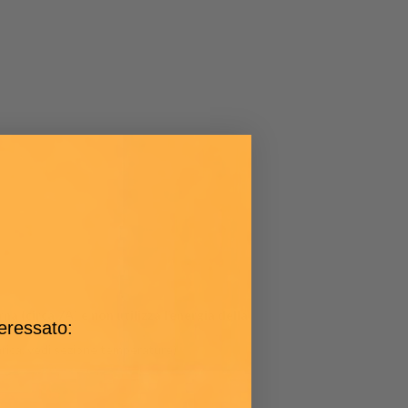
(circa 7A) e non utilizza l’energia della
teressato:
rica, vedi sezione temperature).