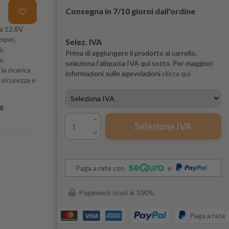
Consegna in 7/10 giorni dall'ordine
da 12,8V
mper,
Selez. IVA
à,
Prima di aggiungere il prodotto al carrello,
io
seleziona l’aliquota IVA qui sotto. Per maggiori
a ricarica
informazioni sulle agevolazioni
clicca qui
 sicurezza e
g
Selezione IVA
Paga a rate con
e
Pagamenti sicuri al 100%.
Paga a rate