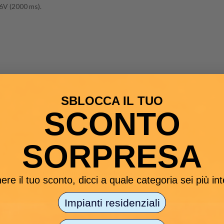
,6V (2000 ms).
‑off): 640A per 200–500 ms.
SBLOCCA IL TUO
SCONTO
00–800 μs.
SORPRESA
camente sotto 0°C quando è applicata una corrente di carica esterna 
ere il tuo sconto, dicci a quale categoria sei più in
: da -35°C a 5°C (indicato: -35 ~ 5°C per carica/riscaldo, -20 ~ 75°C sca
Impianti residenziali
ne.