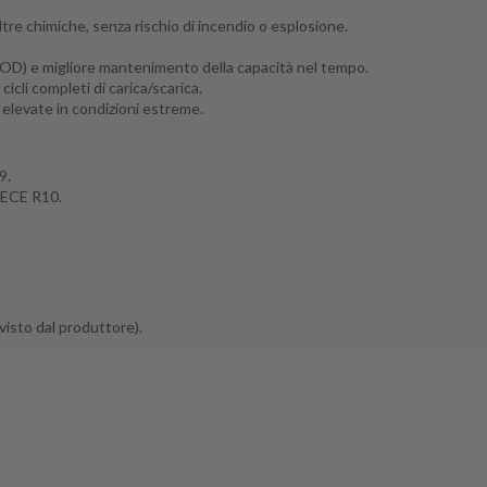
tre chimiche, senza rischio di incendio o esplosione.
DOD) e migliore mantenimento della capacità nel tempo.
cli completi di carica/scarica.
i elevate in condizioni estreme.
9.
 ECE R10.
evisto dal produttore).