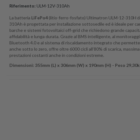
Riferimento:
ULM-12V-310Ah
La batteria
LiFePo4
(litio-ferro-fosfato) Ultimatron ULM-12-310H 
310Ah è progettata per installazione sottosedile ed è ideale per ca
barche e sistemi fotovoltaici off‑grid che richiedono grande capacit
affidabilità e lunga durata. Grazie al BMS intelligente, al monitoragg
Bluetooth 4.0 e al sistema di riscaldamento integrato che permette l
anche sotto lo zero, offre oltre 6000 cicli all’80% di scarica, massima
prestazioni costanti anche in condizioni estreme.
Dimensioni: 355mm (L) x 306mm (W) x 190mm (H) - Peso 29,30k