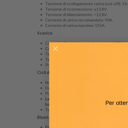
Tensione di scollegamento carica (cut‑off): 14
Tensione di riconnessione: ≤13,8V.
Tensione di bilanciamento: >12,8V.
Corrente di carica raccomandata: 90A.
Corrente di carica massima: 155A.
Scarica
Corrente di scarica continua massima: 200A.
Corrente di picco scarica (discharge peak cut
Tensione di cut‑off scarica: 10V (2000 ms).
Tensione di riconnessione: >11,2V.
Protezione cortocircuito: 1280A ±100A per 2
Cicli di vita
Numero di cicli: >6000 cicli al 80% DOD.
Funzione di riscaldamento
Potenza film riscaldante: 80W.
La funzione di riscaldamento parte automati
Per otten
batteria.
Temperatura di funzionamento del riscaldamento
Bluetooth e monitoraggio
Bluetooth 4.0 integrato con app per smartpho