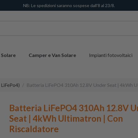
NB: Le spedizioni saranno sospese dall'8 al 23/8.
 Solare
Camper e Van Solare
Impianti fotovoltaici
o, LiFePo4)
Batteria LiFePO4 310Ah 12.8V Under Seat | 4kWh Ul
Batteria LiFePO4 310Ah 12.8V U
Seat | 4kWh Ultimatron | Con
Riscaldatore