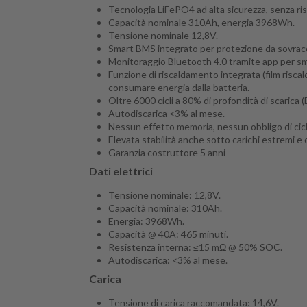
Tecnologia LiFePO4 ad alta sicurezza, senza ris
Capacità nominale 310Ah, energia 3968Wh.
Tensione nominale 12,8V.
Smart BMS integrato per protezione da sovracc
Monitoraggio Bluetooth 4.0 tramite app per sma
Funzione di riscaldamento integrata (film risc
consumare energia dalla batteria.
Oltre 6000 cicli a 80% di profondità di scarica 
Autodiscarica <3% al mese.
Nessun effetto memoria, nessun obbligo di cicli
Elevata stabilità anche sotto carichi estremi e o
Garanzia costruttore 5 anni
Dati elettrici
Tensione nominale: 12,8V.
Capacità nominale: 310Ah.
Energia: 3968Wh.
Capacità @ 40A: 465 minuti.
Resistenza interna: ≤15 mΩ @ 50% SOC.
Autodiscarica: <3% al mese.
Carica
Tensione di carica raccomandata: 14,6V.