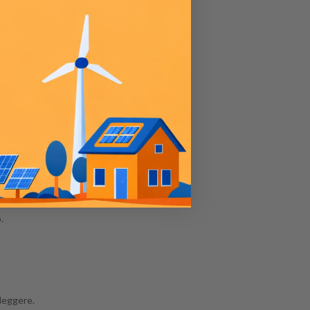
.
 leggere.