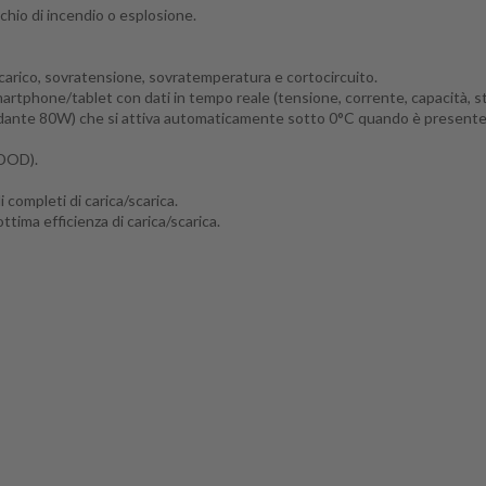
chio di incendio o esplosione.
arico, sovratensione, sovratemperatura e cortocircuito.
rtphone/tablet con dati in tempo reale (tensione, corrente, capacità, sta
aldante 80W) che si attiva automaticamente sotto 0°C quando è presente 
(DOD).
 completi di carica/scarica.
ttima efficienza di carica/scarica.