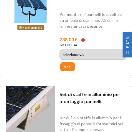
Per montare 2 pannelli fotovoltaici
su un palo di diam max 7,5 cm. In
lamiera zincata pesante.
Non disponibile
I
238,00 €
Iva Esclusa
F
I
L
T
R
Vedi
Set di staffe in alluminio per
montaggio pannelli
Kit di 2 o 4 staffe in alluminio per il
fissaggio di pannelli fotovoltaici sul
tetto di camper, caravan,...