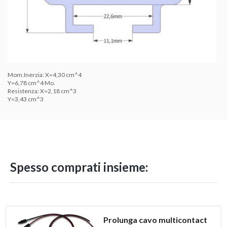
Mom.Inerzia: X=4,30 cm^4
Y=6,78 cm^4 Mo.
Resistenza: X=2,18 cm^3
Y=3,43 cm^3
Spesso comprati insieme:
Prolunga cavo multicontact