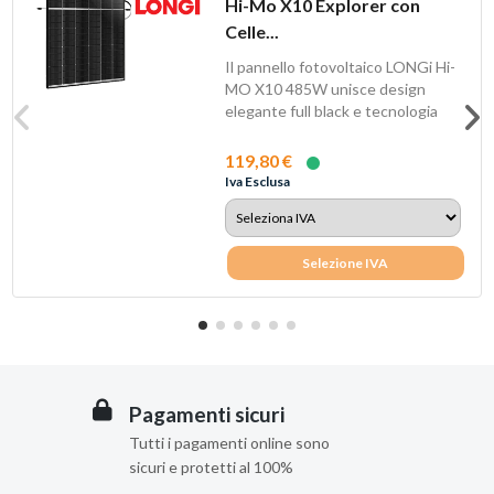
Hi-Mo X10 Explorer con
Celle...
Il pannello fotovoltaico LONGi Hi-
MO X10 485W unisce design
elegante full black e tecnologia
HPBC 2.0 per...
119,80 €
Iva Esclusa
Selezione IVA
Pagamenti sicuri
Tutti i pagamenti online sono
sicuri e protetti al 100%