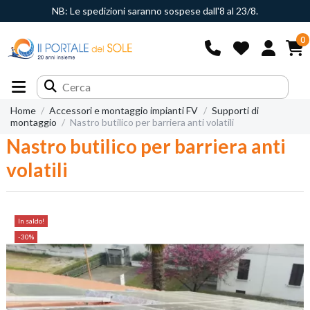
NB: Le spedizioni saranno sospese dall'8 al 23/8.
0
Home
Accessori e montaggio impianti FV
Supporti di
montaggio
Nastro butilico per barriera anti volatili
Nastro butilico per barriera anti
volatili
In saldo!
-30%