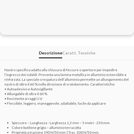
Descrizione
Caratt. Tecniche
Nastro specifico adatto alla chiusura di fessure o aperture per impedire
l’ingresso dei volatili. Presenta una lamina metallica in alluminio estensibile e
rinforzata. La speciale crespatura dell’alluminio permette un allungamento del
nastro di oltre il 60 % nella direzione di srotolamento. Caratteristiche:
• Autoadesivo e Autosigillante
• Allungabile di oltre il 60 %
• Resistente ai raggi U.V.
• Flessibile, leggero, maneggevole, adattabile, facile da applicare
Spessore – Lunghezza - Larghezza 1,2 mm – 5 metri - 250 mm
Colore butilene grigio – alluminio terracotta
Proprietà a trazione 190 N/50 mm | Tras. 300 N/50 mm