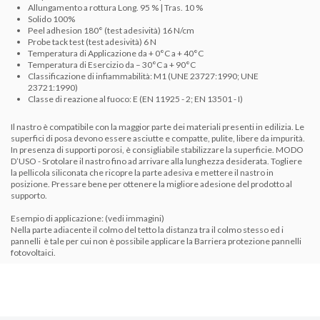
Allungamento a rottura Long. 95 % | Tras. 10 %
Solido 100%
Peel adhesion 180° (test adesività) 16 N/cm
Probe tack test (test adesività) 6 N
Temperatura di Applicazione da + 0°C a + 40°C
Temperatura di Esercizio da – 30°C a + 90°C
Classificazione di infiammabilità: M1 (UNE 23727:1990; UNE
23721:1990)
Classe di reazione al fuoco: E (EN 11925 - 2; EN 13501 - I)
Il nastro è compatibile con la maggior parte dei materiali presenti in edilizia. Le
superfici di posa devono essere asciutte e compatte, pulite, libere da impurità.
In presenza di supporti porosi, è consigliabile stabilizzare la superficie. MODO
D’USO - Srotolare il nastro fino ad arrivare alla lunghezza desiderata. Togliere
la pellicola siliconata che ricopre la parte adesiva e mettere il nastro in
posizione. Pressare bene per ottenere la migliore adesione del prodotto al
supporto.
Esempio di applicazione: (vedi immagini)
Nella parte adiacente il colmo del tetto la distanza tra il colmo stesso ed i
pannelli è tale per cui non è possibile applicare la
Barriera protezione pannelli
fotovoltaici.