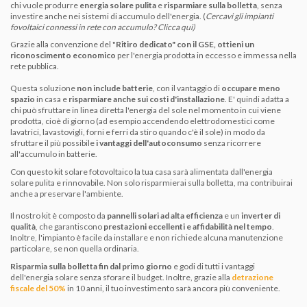
chi
vuole produrre
energia solare pulita
e
risparmiare sulla bolletta
, senza
investire anche nei sistemi di accumulo dell'energia. (
Cercavi gli
impianti
fovoltaici connessi in rete con accumulo? Clicca qui
)
Grazie alla convenzione del "
Ritiro dedicato
" con il GSE, ottieni un
riconoscimento economico
per l'energia prodotta in eccesso e immessa nella
rete pubblica.
Questa soluzione
non include batterie
, con il vantaggio di
occupare meno
spazio
in casa e
risparmiare anche sui costi d'installazione
. E' quindi adatta a
chi può sfruttare in linea diretta l'energia del sole nel momento in cui viene
prodotta, cioè di giorno (ad esempio accendendo elettrodomestici come
lavatrici, lavastovigli, forni e ferri da stiro quando c'è il sole) in modo da
sfruttare il più possibile
i vantaggi dell'autoconsumo
senza ricorrere
all'accumulo in batterie.
Con questo kit solare fotovoltaico la tua casa sarà alimentata dall'energia
solare pulita e rinnovabile. Non solo risparmierai sulla bolletta, ma contribuirai
anche a preservare l'ambiente.
Il nostro kit è composto da
pannelli solari ad alta efficienza
e un
inverter di
qualità
, che garantiscono
prestazioni eccellenti e affidabilità nel tempo
.
Inoltre, l'impianto è facile da installare e non richiede alcuna manutenzione
particolare, se non quella ordinaria.
Risparmia sulla bolletta fin dal primo giorno
e g
odi di tutti i vantaggi
dell'energia solare senza sforare il budget. Inoltre, grazie alla
detrazione
fiscale del 50%
in 10 anni, il tuo investimento sarà ancora più conveniente.
________________________________________________