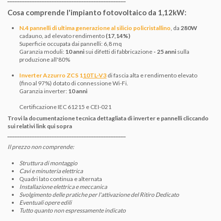
Cosa comprende l'impianto fotovoltaico da 1,12kW:
N.4 pannelli di ultima generazione al silicio policristallino
, da
280W
cadauno, ad
elevato rendimento
(17,14%)
Superficie occupata dai pannelli: 6,8 mq
Garanzia moduli:
10
anni
sui difetti di fabbricazione
-
25 anni
sulla
produzione all'80%
Inverter Azzurro ZCS 1
10TL-V3
di fascia alta e rendimento elevato
(fino al 97%) dotato di connessione Wi-Fi.
Garanzia inverter:
10 anni
Certificazione IEC 61215 e CEI-021
Trovi la documentazione tecnica dettagliata di inverter e pannelli cliccando
sui relativi link qui sopra
________________________________________________
Il prezzo non comprende:
Struttura di montaggio
Cavi e minuteria elettrica
Quadri lato continua e alternata
Installazione elettrica e meccanica
Svolgimento delle pratiche
per l'attivazione del
Ritiro Dedicato
Eventuali opere edili
Tutto quanto non espressamente indicato