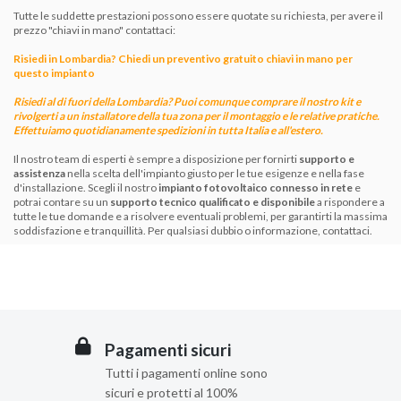
Tutte le suddette prestazioni possono essere quotate su richiesta, per avere il
prezzo "chiavi in mano" contattaci:
Risiedi in Lombardia? Chiedi un preventivo gratuito chiavi in mano per
questo impianto
Risiedi al di fuori della Lombardia? Puoi comunque comprare il nostro kit e
rivolgerti a un installatore della tua zona per il montaggio e le
relative
pratiche.
Effettuiamo quotidianamente spedizioni in tutta Italia e all'estero.
Il nostro team di esperti è sempre a disposizione per fornirti
supporto e
assistenza
nella scelta dell'impianto giusto per le tue esigenze e nella fase
d'installazione.
Scegli il nostro
impianto fotovoltaico connesso in rete
e
potrai contare su un
supporto tecnico qualificato e disponibile
a rispondere a
tutte le tue domande e a risolvere eventuali problemi, per garantirti la massima
soddisfazione e tranquillità. Per qualsiasi dubbio o informazione,
contattaci
.
Pagamenti sicuri
Tutti i pagamenti online sono
sicuri e protetti al 100%