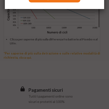
Clicca per saperne di più sulla differenza fra batterie al Piombo e al
Litio.
*Per saperne di più sulla detrazione e sulle relative modalità di
richiesta,
clicca qui.
Pagamenti sicuri
Tutti i pagamenti online sono
sicuri e protetti al 100%