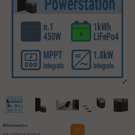
Riferimento:
KitC18W24LiFePo4