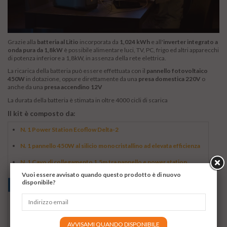
Grazie alla
batteria al Litio
incorporata da
1,024 kWh
e all'
inverter integrato a
onda pura da 1,8kW
è possibile alimentare luci, TV, PC, frigo ed altri apparecchi
di potenza inferiore a 1,8kW, in assenza della rete elettrica.
La ricarica della batteria può essere effettuata con il
pannello fotovoltaico
450W
in dotazione, oppure direttamente da una
presa domestica 220V
o
anche da una
presa accendino 12V
La durata della batteria è stimata in oltre 4000 cicli di scarica
Il kit è composto da:
N. 1 Power Station Ecoflow Delta-2
N. 1 pannello 450W al silicio monocristallino ad elevata efficienza
N. 1 Cavo di collegamento 1,5m tra pannello e power station
Vuoi essere avvisato quando questo prodotto è di nuovo
disponibile?
AVVISAMI QUANDO DISPONIBILE