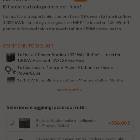
Kit solare a isola pronto per l'uso!
Compatto e trasportabile, composto da
1 Power station Ecoflow
1,024 kWh
con integrati
regolatore
MPPT
e inverter
1.8 kW, +
1
pannello fotovoltaico monocristallino
450W vetro-vetro.
CONTENUTO DEL KIT
1x Delta 2 Power Station 1024Wh LifePo4 + Inverter
1800W + aliment. 5V/12V EcoFlow
1x Cavo solare 1,5m per Power Station EcoFlow e
PowerCube
1x 450W Pannello Fotovoltaico Monocristallino Neptun
TOPCON 24V Exe Solar | Bifacciale vetro-vetro
Mostra tutti
Seleziona e aggiungi accessori utili:
Batteria Supplementare intelligente
+586,00 €
EcoFlow per Delta 2
Cavo solare per Power Station EcoFlow e PowerCube