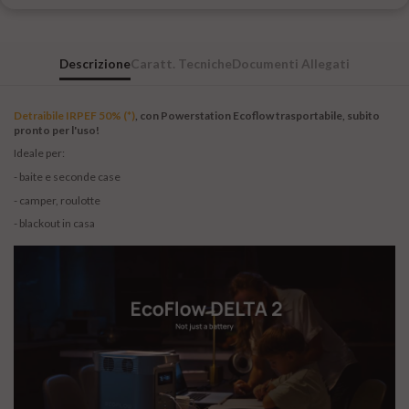
Descrizione
Caratt. Tecniche
Documenti Allegati
Detraibile IRPEF 50% (*)
, con Powerstation Ecoflow trasportabile, subito
pronto per l'uso!
Ideale per:
- baite e seconde case
- camper, roulotte
- blackout in casa