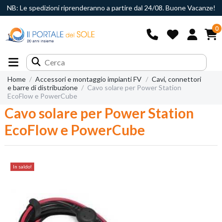
NB: Le spedizioni riprenderanno a partire dal 24/08. Buone Vacanze!
0
Home
Accessori e montaggio impianti FV
Cavi, connettori
e barre di distribuzione
Cavo solare per Power Station
EcoFlow e PowerCube
Cavo solare per Power Station
EcoFlow e PowerCube
In saldo!