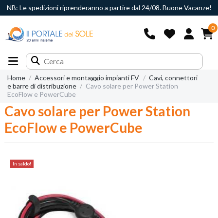
NB: Le spedizioni riprenderanno a partire dal 24/08. Buone Vacanze!
0
Home
Accessori e montaggio impianti FV
Cavi, connettori
e barre di distribuzione
Cavo solare per Power Station
EcoFlow e PowerCube
Cavo solare per Power Station
EcoFlow e PowerCube
In saldo!