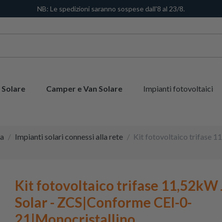
NB: Le spedizioni saranno sospese dall'8 al 23/8.
 Solare
Camper e Van Solare
Impianti fotovoltaici
sa
Impianti solari connessi alla rete
Kit fotovoltaico trifase 
Kit fotovoltaico trifase 11,52kW
Solar - ZCS|Conforme CEI-0-
21|Monocristallino