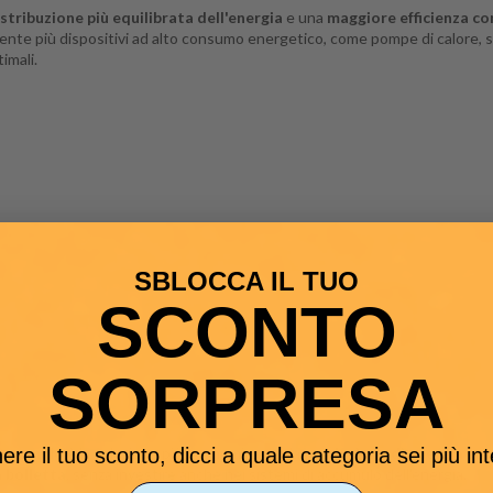
stribuzione più equilibrata dell'energia
e una
maggiore efficienza co
e più dispositivi ad alto consumo energetico, come pompe di calore, sist
imali.
SBLOCCA IL TUO
SCONTO
SORPRESA
 accumulo
è la soluzione più economica per la
produzione di energia sola
ere il tuo sconto, dicci a quale categoria sei più in
a bolletta
, senza investire anche nei sistemi di accumulo dell'energia.