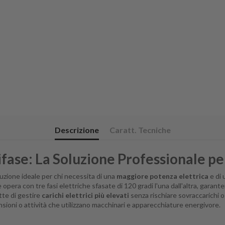
Descrizione
Caratt. Tecniche
fase: La Soluzione Professionale pe
luzione ideale per chi necessita di una
maggiore potenza elettrica
e di
e opera con tre fasi elettriche sfasate di 120 gradi l'una dall'altra, garan
tte di gestire
carichi elettrici più elevati
senza rischiare sovraccarichi o
nsioni o attività che utilizzano macchinari e apparecchiature energivore.