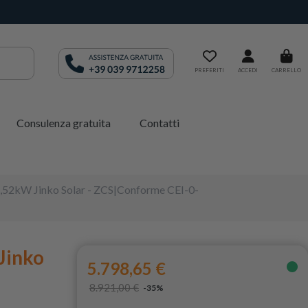
PREFERITI
ACCEDI
CARRELLO
Consulenza gratuita
Contatti
11,52kW Jinko Solar - ZCS|Conforme CEI-0-
 Jinko
5.798,65 €
8.921,00 €
-35%