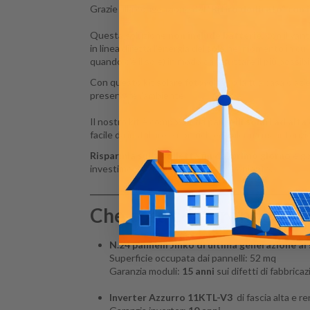
Grazie alla convenzione del "
Ritiro dedicato
" con 
Questa soluzione
non include batterie
, con il van
in linea diretta l'energia del sole nel momento in cu
quando c'è il sole) in modo da sfruttare il più possib
Con questo kit solare fotovoltaico la tua casa o azie
preservare l'ambiente.
Il nostro kit è composto da
pannelli solari ad alta 
facile da installare e non richiede alcuna manutenzio
Risparmia sulla bolletta fin dal primo giorno
e go
investimento sarà ancora più conveniente.
________________________________________________
Che cosa comprende l'im
N.24 pannelli Jinko di ultima generazione al 
Superficie occupata dai pannelli: 52 mq
Garanzia moduli:
15
anni
sui difetti di fabbrica
Inverter Azzurro 11KTL-V3
di fascia alta e 