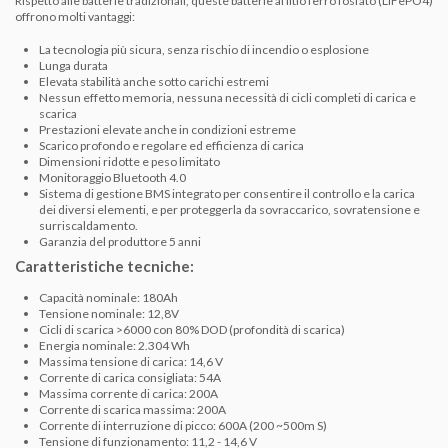
Rispetto alle batterie tradizionali, queste batterie al litio ferro fosfato (LiFePO4)
offrono molti vantaggi:
La tecnologia più sicura, senza rischio di incendio o esplosione
Lunga durata
Elevata stabilità anche sotto carichi estremi
Nessun effetto memoria, nessuna necessità di cicli completi di carica e
scarica
Prestazioni elevate anche in condizioni estreme
Scarico profondo e regolare ed efficienza di carica
Dimensioni ridotte e peso limitato
Monitoraggio Bluetooth 4.0
Sistema di gestione BMS integrato per consentire il controllo e la carica
dei diversi elementi, e per proteggerla da sovraccarico, sovratensione e
surriscaldamento.
Garanzia del produttore 5 anni
Caratteristiche tecniche:
Capacità nominale: 180Ah
Tensione nominale: 12,8V
Cicli di scarica >6000 con 80% DOD (profondità di scarica)
Energia nominale: 2.304 Wh
Massima tensione di carica: 14,6 V
Corrente di carica consigliata: 54A
Massima corrente di carica: 200A
Corrente di scarica massima: 200A
Corrente di interruzione di picco: 600A (200 ~500m S)
Tensione di funzionamento: 11,2 - 14,6 V