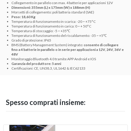
Collegamento in parallelo con max. 4 batterie per applicazioni 12V
Dimensioni: 355mm (L) x 175mm (W) x 188mm (H)
Morsetti di collegamento: poli batteria standard (SAE)
Peso: 18,60 Kg
Temperatura di funzionamento in scarica: -20 ~ +75°C
Temperatura di funzionamento in carica: 0 ~ + 50°C
Temperatura di stoccaggio: -5 ~ +35℃
Temperatura di funzionamento del riscaldamento: -35 ~ +5℃
Grado di protezione: IP65
BMS (Battery Management System) integrato:
consente di collegare
fino a 4 batterie in parallelo o in serie per applicazioni a 12V, 24V, 36V e
48V
Monitoraggio Bluetooth 4.0 tramite APP Android e IOS
Garanzia del produttore: 5 anni
Certificazioni: CE, UN38.3, UL1642 & IEC62133
Spesso comprati insieme: