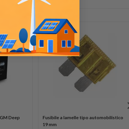
 AGM Deep
Fusibile a lamelle tipo automobilistico
19 mm