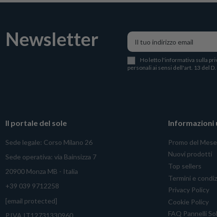
Newsletter
Ho letto l
'
informativa sulla pri
personali ai sensi dell'art. 13 del D
Il portale del sole
Informazioni u
Sede legale: Corso Milano 26
Promo del Mese
Nuovi prodotti
Sede operativa: via Bainsizza 7
Top sellers
20900 Monza MB - Italia
Termini e condiz
+39 039 9712258
Privacy Policy
[email protected]
Cookie Policy
FAQ Pannelli Sol
P.IVA IT12731330960