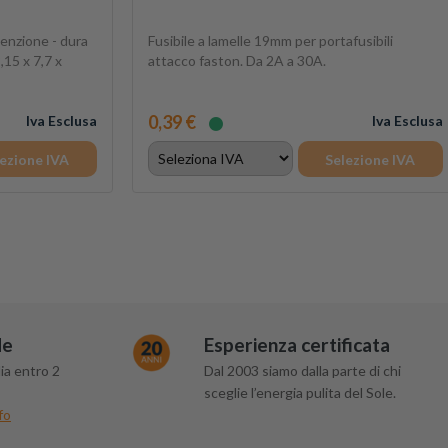
nzione - dura
Fusibile a lamelle 19mm per portafusibili
,15 x 7,7 x
attacco faston. Da 2A a 30A.
0,39 €
Iva Esclusa
Iva Esclusa
ezione IVA
Selezione IVA
de
Esperienza certificata
ia entro 2
Dal 2003 siamo dalla parte di chi
sceglie l’energia pulita del Sole.
fo