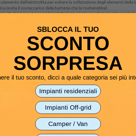
olamento dell'elettrolita per evitare la solfatazione degli elementi della 
ica (evita il sovraccarico della batteria che la rovinerebbe)
rica (evita la scarica completa della batteria che ne diminuirebbe la vita)
cumulatori (la batteria viene staccata per evitare la scarica completa)
menti del sistema con LED
SBLOCCA IL TUO
e (dovute agli accumulatori)
SCONTO
W (12V) 260W (24V)
SORPRESA
 35 mm
ere il tuo sconto, dicci a quale categoria sei più in
 55C
Impianti residenziali
Impianti Off-grid
Camper / Van