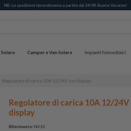
NB: Le spedizioni riprenderanno a partire dal 24/08. Buone Vacanze!
 Solare
Camper e Van Solare
Impianti fotovoltaici
Regolatore di carica 10A 12/24V con display
Regolatore di carica 10A 12/24V
display
Riferimento:
NV10