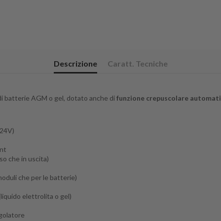
Descrizione
Caratt. Tecniche
a di batterie AGM o gel, dotato anche di
funzione crepuscolare automat
 24V)
nt
so che in uscita)
moduli che per le batterie)
(liquido elettrolita o gel)
egolatore