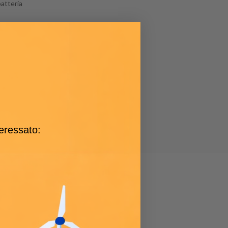
batteria
teressato: