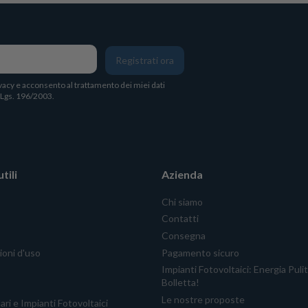
Registrati ora
vacy
e acconsento al trattamento dei miei dati
. Lgs. 196/2003.
tili
Azienda
Chi siamo
Contatti
Consegna
ioni d'uso
Pagamento sicuro
Impianti Fotovoltaici: Energia Puli
Bolletta!
Le nostre proposte
ari e Impianti Fotovoltaici