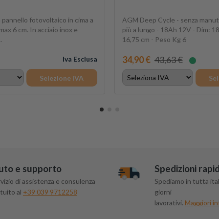
pannello fotovoltaico in cima a
AGM Deep Cycle - senza manute
max 6 cm. In acciaio inox e
più a lungo - 18Ah 12V - Dim: 18
.
16,75 cm - Peso Kg 6
34,90 €
43,63 €
Iva Esclusa
Selezione IVA
Sel
uto e supporto
Spedizioni rapi
vizio di assistenza e consulenza
Spediamo in tutta ital
tuito al
+39 039 9712258
giorni
lavorativi.
Maggiori in