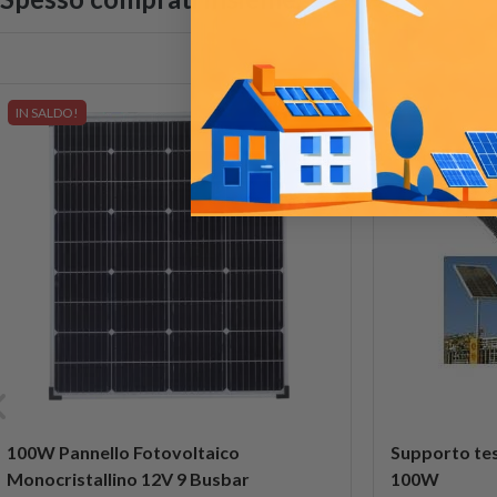
IN SALDO!
100W Pannello Fotovoltaico
Supporto tes
Monocristallino 12V 9 Busbar
100W