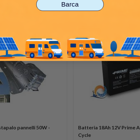
Barca
IN SALDO!
-20%
tapalo pannelli 50W -
Batteria 18Ah 12V Prime
Cycle