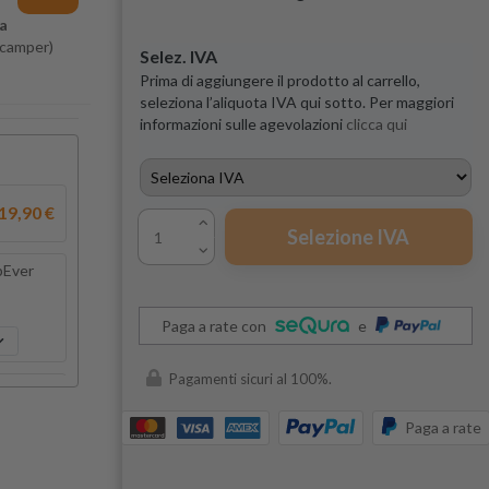
ma
, camper)
Selez. IVA
Prima di aggiungere il prodotto al carrello,
seleziona l’aliquota IVA qui sotto. Per maggiori
informazioni sulle agevolazioni
clicca qui
19,90 €
Selezione IVA
pEver
Paga a rate con
e
Pagamenti sicuri al 100%.
49,50 €
Paga a rate
64,80 €