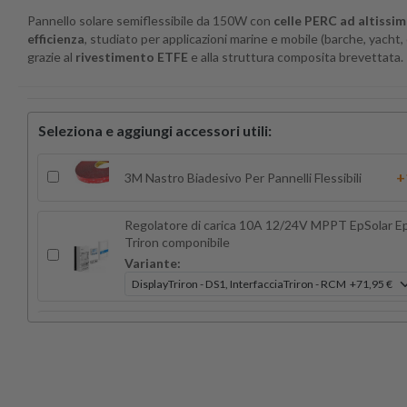
Pannello solare semiflessibile da 150W con
celle PERC ad altissi
efficienza
, studiato per applicazioni marine e mobile (barche, yacht
grazie al
rivestimento ETFE
e alla struttura composita brevettata.
Seleziona e aggiungi accessori utili:
+
3M Nastro Biadesivo Per Pannelli Flessibili
Regolatore di carica 10A 12/24V MPPT EpSolar E
Triron componibile
Variante:
Regolatore di carica 15A 12/24V MPPT
+
VICTRON BlueSolar
Regolatore di carica 15A 12/24V MPPT
+
VICTRON SmartSolar con Bluetooth