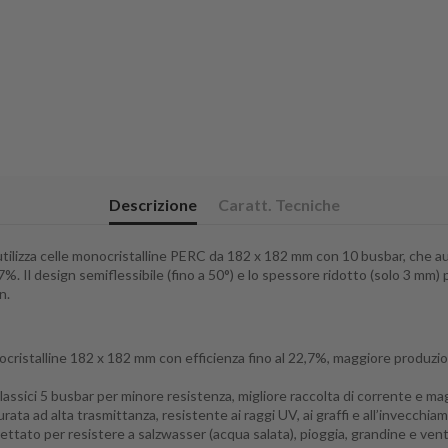
Descrizione
Caratt. Tecniche
tilizza celle monocristalline PERC da 182 x 182 mm con 10 busbar, che au
%. Il design semiflessibile (fino a 50°) e lo spessore ridotto (solo 3 mm)
n.
ocristalline 182 x 182 mm con efficienza fino al 22,7%, maggiore produzione
classici 5 busbar per minore resistenza, migliore raccolta di corrente e ma
urata ad alta trasmittanza, resistente ai raggi UV, ai graffi e all’invecchia
gettato per resistere a salzwasser (acqua salata), pioggia, grandine e ven