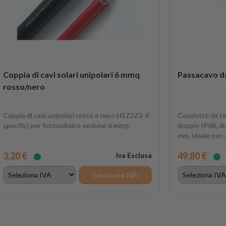
Coppia di cavi solari unipolari 6 mmq
Passacavo da
rosso/nero
Coppia di cavi unipolari rosso e nero H1Z2Z2-K
Condotto da t
specifici per fotovoltaico sezione 6 mmq.
doppio IP68, du
mm, ideale per..
3,20 €
49,80 €
Iva Esclusa
Selezione IVA