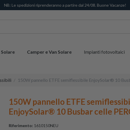
NB: Le spedizioni riprenderanno a partire dal 24/08. Buone Vacanze!
 Solare
Camper e Van Solare
Impianti fotovoltaici
ssibili
150W pannello ETFE semiflessibile EnjoySolar® 10 Bus
150W pannello ETFE semiflessibi
EnjoySolar® 10 Busbar celle PER
Riferimento:
1610150NEU