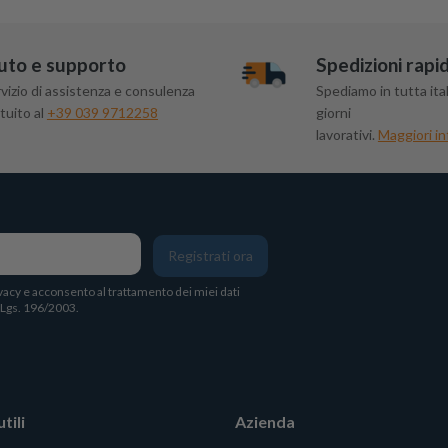
uto e supporto
Spedizioni rapi
vizio di assistenza e consulenza
Spediamo in tutta ital
tuito al
+39 039 9712258
giorni
lavorativi.
Maggiori in
Registrati ora
vacy
e acconsento al trattamento dei miei dati
. Lgs. 196/2003.
tili
Azienda