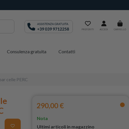
PREFERITI
ACCEDI
CARRELLO
Consulenza gratuita
Contatti
bar celle PERC
le
290,00 €
C
Nota
Ultimi articoli in magazzino