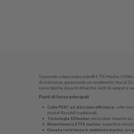
Il pannello solare enjoy solar® ETFE Marine 150W u
di resistenza, garantendo un rendimento fino al 22,7
curve tipiche di ponti di barche, tetti di camper e va
Punti di forza principali
Celle PERC ad altissima efficienza
: celle mon
moduli flessibili tradizionali.
Tecnologia 10 busbar
: più busbar rispetto ai 
Rivestimento ETFE marino
: superficie strutt
Elevata resistenza in ambiente marino
: pro