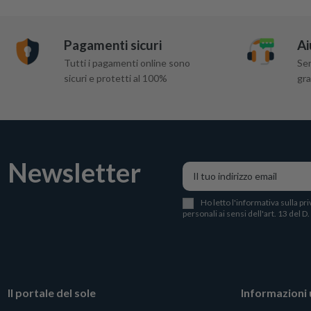
Pagamenti sicuri
Ai
Tutti i pagamenti online sono
Ser
sicuri e protetti al 100%
gra
Newsletter
Ho letto l
'
informativa sulla pri
personali ai sensi dell'art. 13 del D
Il portale del sole
Informazioni u