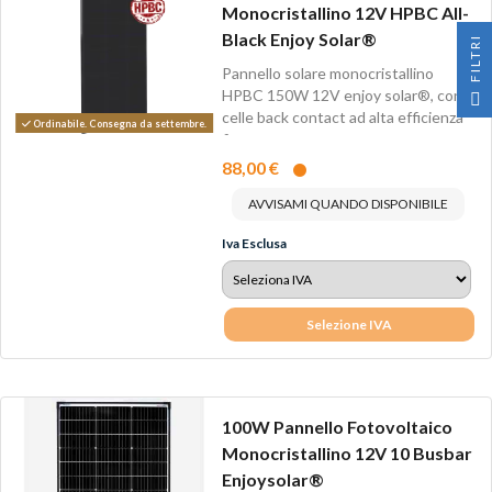
Monocristallino 12V HPBC All-
Black Enjoy Solar®
I
Pannello solare monocristallino
F
I
L
T
R
HPBC 150W 12V enjoy solar®, con
celle back contact ad alta efficienza
Ordinabile. Consegna da settembre.
fino...
88,00 €
AVVISAMI QUANDO DISPONIBILE
Iva Esclusa
Selezione IVA
100W Pannello Fotovoltaico
Monocristallino 12V 10 Busbar
Enjoysolar®