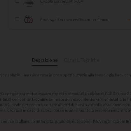
Coppia connettori MC4
+
Prolunga 5m cavo multicontact 4mmq
Prolunga cavo multicontact 6mmq
Variante:
Regolatore di carica 10A 12/24V MPPT EpSolar E
Descrizione
Caratt. Tecniche
Triron componibile
Variante:
y solar® – massima resa in poco spazio, grazie alla tecnologia back cont
Regolatore di carica 15A 12/24V MPPT
+
più energia per metro quadro rispetto ai moduli tradizionali PERC (circa 
VICTRON BlueSolar
act) con contatti completamente sul retro: niente griglie metalliche front
nere) ideale per camper, tetti residenziali e installazioni a vista dove cont
Regolatore di carica 15A 12/24V MPPT
+
 migliore resa in caso di calore, basso irraggiamento e ombreggiamenti par
VICTRON SmartSolar con Bluetooth
cornice in alluminio rinforzata, grado di protezione IP67, certificazioni I
Regolatore di carica 20A 12/24V Western
+1
MPPT