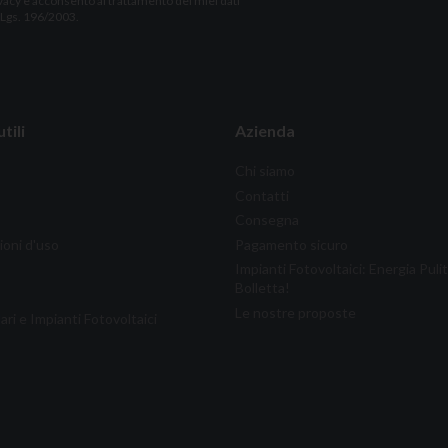
vacy
e acconsento al trattamento dei miei dati
. Lgs. 196/2003.
tili
Azienda
Chi siamo
Contatti
Consegna
ioni d'uso
Pagamento sicuro
Impianti Fotovoltaici: Energia Puli
Bolletta!
Le nostre proposte
ari e Impianti Fotovoltaici