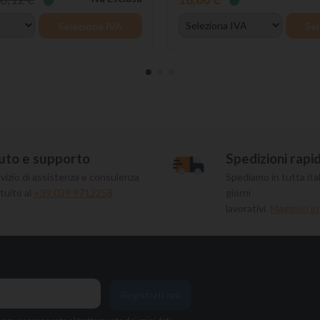
Selezione IVA
Sel
uto e supporto
Spedizioni rapi
vizio di assistenza e consulenza
Spediamo in tutta ital
tuito al
+39 039 9712258
giorni
lavorativi.
Maggiori in
Registrati ora