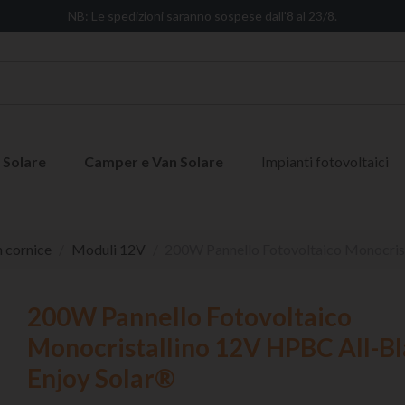
NB: Le spedizioni saranno sospese dall'8 al 23/8.
 Solare
Camper e Van Solare
Impianti fotovoltaici
n cornice
Moduli 12V
200W Pannello Fotovoltaico Monocris
200W Pannello Fotovoltaico
Monocristallino 12V HPBC All-B
Enjoy Solar®