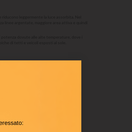
 e riducono leggermente la luce assorbita. Nel
enza linee argentate, maggiore area attiva e quindi
18,00 €
di potenza dovute alle alte temperature, dove i
he di tetti e veicoli esposti al sole.
teressato: