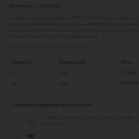
Riferimento:
1180200NEU
Pannello solare monocristallino HPBC 200W 12V enjoy solar®, con 
contact ad alta efficienza fino al 25%, superficie full black senza linee
prestazioni superiori in bassa luce e alte temperature, ideale per im
su camper, barche e tetti residenziali esigenti.
Dim.1180 × 770 × 30 mm – peso 9,89 kg
Quantità
Sconto unità
Salva
8
10%
87,20 €
20
15%
327,00 €
Seleziona e aggiungi accessori utili:
Cavalletto per tetto piano o parete - 1 pannello
+
max 150W