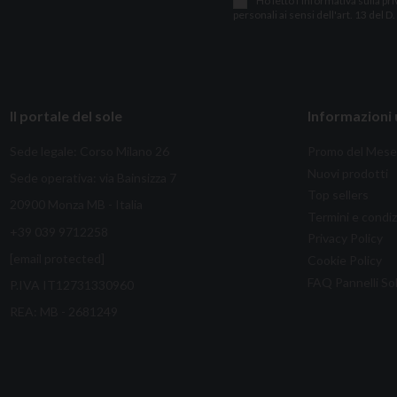
Ho letto l
'
informativa sulla pri
personali ai sensi dell'art. 13 del D
Il portale del sole
Informazioni u
Sede legale: Corso Milano 26
Promo del Mese
Nuovi prodotti
Sede operativa: via Bainsizza 7
Top sellers
20900 Monza MB - Italia
Termini e condiz
+39 039 9712258
Privacy Policy
[email protected]
Cookie Policy
FAQ Pannelli Sol
P.IVA IT12731330960
REA: MB - 2681249