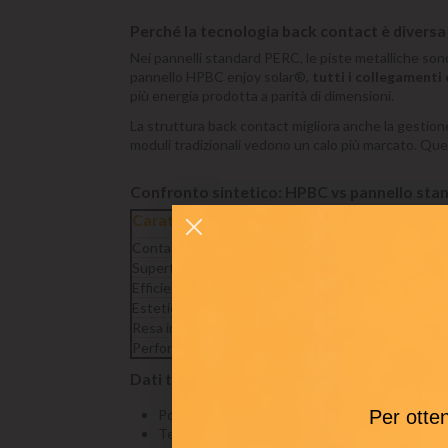
Perché la tecnologia back contact è diversa
Nei pannelli standard PERC, le piste metalliche sono
pannello HPBC enjoy solar®,
tutti i collegamenti 
più energia prodotta a parità di dimensioni.
La struttura back contact migliora anche la gestion
moduli tradizionali vedono un calo più marcato. Quest
Confronto sintetico: HPBC vs pannello sta
Caratteristica
Pannello stan
Contatti elettrici
Sul fronte (griglia
Superficie attiva
Parzialmente omb
Efficienza tipica
Circa 20–21%
Estetica
Griglia argento vi
Resa in bassa luce
Standard
Performance ad alte temperature
Standard
Dati tecnici principali
Potenza nominale: 200 Wp.
Per otten
Tensione a Pmax (Vmp): 22,45 V – Corrente a P