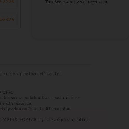
+3,90 €
16,40 €
pEver
act che supera i pannelli standard.
49,50 €
20–21%).
ali, solo superficie attiva esposta alla luce.
a anche l’estetica.
64,80 €
ziali grazie a coefficiente di temperatura
EC 61215 & IEC 61730 e garanzia di prestazioni fino
12,50 €