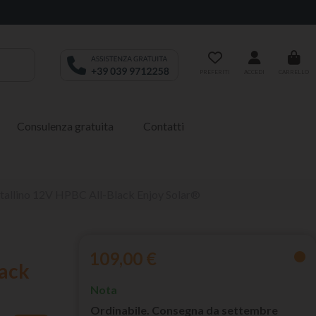
PREFERITI
ACCEDI
CARRELLO
Consulenza gratuita
Contatti
tallino 12V HPBC All-Black Enjoy Solar®
109,00 €
lack
Nota
Ordinabile. Consegna da settembre