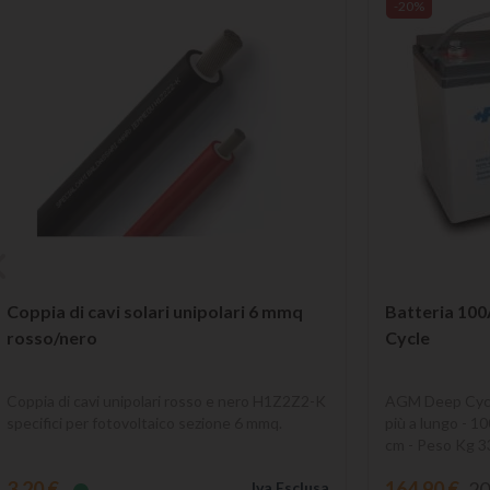
-20%
Coppia di cavi solari unipolari 6 mmq
Batteria 10
rosso/nero
Cycle
Coppia di cavi unipolari rosso e nero H1Z2Z2-K
AGM Deep Cycle
specifici per fotovoltaico sezione 6 mmq.
più a lungo - 1
cm - Peso Kg 3
3,20 €
164,90 €
20
Iva Esclusa