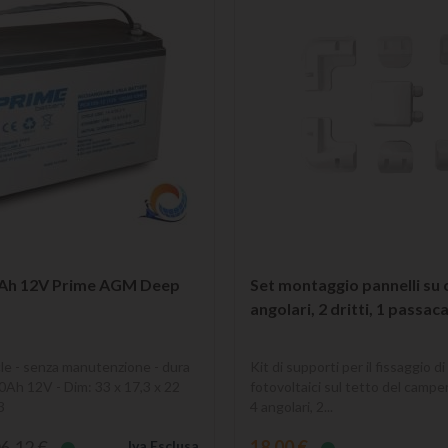
0Ah 12V Prime AGM Deep
Set montaggio pannelli su 
angolari, 2 dritti, 1 passa
 - senza manutenzione - dura
Kit di supporti per il fissaggio di
00Ah 12V - Dim: 33 x 17,3 x 22
fotovoltaici sul tetto del camp
3
4 angolari, 2...
6,12 €
18,00 €
Iva Esclusa