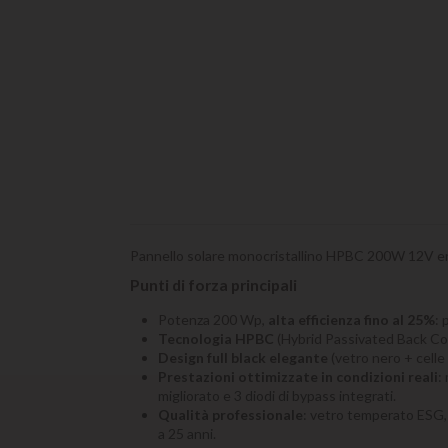
Pannello solare monocristallino HPBC 200W 12V enjo
Punti di forza principali
Potenza 200 Wp,
alta efficienza fino al 25%
: 
Tecnologia HPBC
(Hybrid Passivated Back Cont
Design full black elegante
(vetro nero + celle 
Prestazioni ottimizzate in condizioni reali
:
migliorato e 3 diodi di bypass integrati.
Qualità professionale
: vetro temperato ESG, 
a 25 anni.