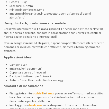
Peso: 1,30 kg
Spessore: 1,7 mm
Minimo ingombro: 0,52mq
Impermeabile e antiruggine: progettato per resistere agli agenti
atmosferici
Design hi-tech, produzione sostenibile
Realizzati interamente in
Toscana
, i pannelli Enecom sono il frutto di oltre 10
anni di ricerca e sviluppo, condotti in collaborazione con università, centri di
ricerca e aziende italiane e internazionali.
Con un
design minimal ed elegante
, rispondono perfettamente alla crescente
domanda di soluzioni fotovoltaiche efficienti, discrete e tecnologicamente
avanzate.
Applicazioni ideali
Camper e van
Imbarcazioni e gommoni
Coperture curve o irregolari
Bauli portatutto e superfici mobili
Sistemi fotovoltaici portatili o da campeggio
Modalità di installazione
Fissaggio tramite
occhielli
o
tenax
: può essere effettuato mediante viti o
boccole che lasciano spazio tra l’occhiello e la vite o utilizzando un
distanziatore per le installazioni.
Incollaggio con
biadesivo
: indicato quando il materiale del modulo e
quello della superficie sulla quale dovrà essere fissato hanno