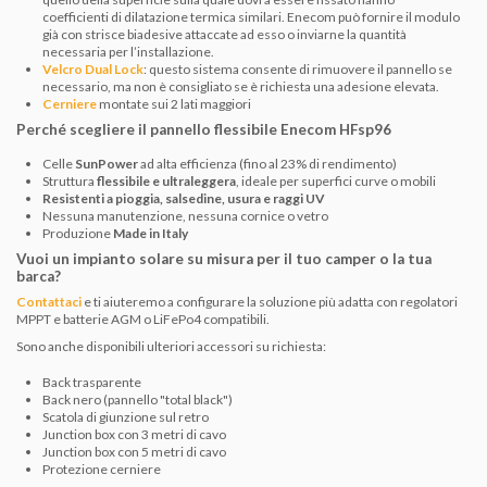
coefficienti di dilatazione termica similari. Enecom può fornire il modulo
già con strisce biadesive attaccate ad esso o inviarne la quantità
necessaria per l’installazione.
Velcro Dual Lock
: questo sistema consente di rimuovere il pannello se
necessario, ma non è consigliato se è richiesta una adesione elevata.
Cerniere
montate sui 2 lati maggiori
Perché scegliere il pannello flessibile Enecom HFsp96
Celle
SunPower
ad alta efficienza (fino al 23% di rendimento)
Struttura
flessibile e ultraleggera
, ideale per superfici curve o mobili
Resistenti a pioggia, salsedine, usura e raggi UV
Nessuna manutenzione, nessuna cornice o vetro
Produzione
Made in Italy
Vuoi un impianto solare su misura per il tuo camper o la tua
barca?
Contattaci
e ti aiuteremo a configurare la soluzione più adatta con regolatori
MPPT e batterie AGM o LiFePo4 compatibili.
Sono anche disponibili ulteriori accessori su richiesta:
Back trasparente
Back nero (pannello "total black")
Scatola di giunzione sul retro
Junction box con 3 metri di cavo
Junction box con 5 metri di cavo
Protezione cerniere