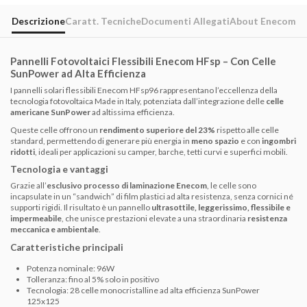
Descrizione
Caratt. Tecniche
Documenti Allegati
About Enecom
Pannelli Fotovoltaici Flessibili Enecom HFsp – Con Celle
SunPower ad Alta Efficienza
I pannelli solari flessibili Enecom HFsp96 rappresentano l’eccellenza della
tecnologia fotovoltaica Made in Italy, potenziata dall’integrazione delle
celle
americane SunPower
ad altissima efficienza.
Queste celle offrono un
rendimento superiore del 23%
rispetto alle celle
standard, permettendo di generare più energia in
meno spazio
e con
ingombri
ridotti
, ideali per applicazioni su camper, barche, tetti curvi e superfici mobili.
Tecnologia e vantaggi
Grazie all’
esclusivo processo di laminazione Enecom
, le celle sono
incapsulate in un “sandwich” di film plastici ad alta resistenza, senza cornici né
supporti rigidi. Il risultato è un pannello
ultrasottile, leggerissimo, flessibile e
impermeabile
, che unisce prestazioni elevate a una straordinaria
resistenza
meccanica e ambientale
.
Caratteristiche principali
Potenza nominale: 96W
Tolleranza: fino al 5% solo in positivo
Tecnologia: 28 celle monocristalline ad alta efficienza SunPower
125x125