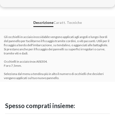
Descrizione
Caratt. Tecniche
Gli occhielli in acciaio inossidabile vengono applicati agli angoli e lungo i bordi
del pannello per facilitarne il fissaggio tramite cordini, o viti passanti. Utili per il
fissaggio a bordo dell'imbarcazione, su tendalino, o agganciati alle battagliole.
Si prestano anche per il fissaggio dei pannelli su superfici irregolari o curve,
tramite viti e dadi.
Occhielli in acciaio inox AISI304.
Foro 7,5mm.
Seleziona dal menu a tendina più in alto il numero di occhielli che desideri
vengano applicati sul tuo nuovo pannello.
Spesso comprati insieme: