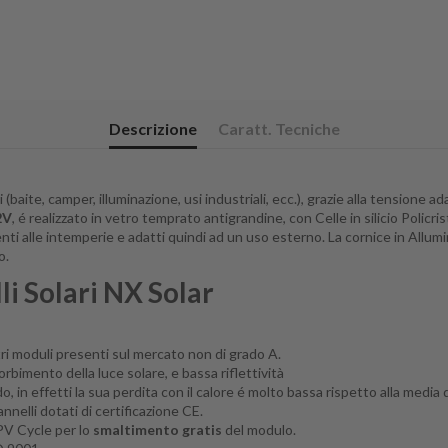
Variante:
+
Regolatore di carica 10A 12/24V con display
Descrizione
Caratt. Tecniche
Regolatore di carica 10A 12/24V MPPT EpSolar E
Triron componibile
Variante:
aite, camper, illuminazione, usi industriali, ecc.), grazie alla tensione adat
2V
, é realizzato in vetro temprato antigrandine, con Celle in silicio Policri
enti alle intemperie e adatti quindi ad un uso esterno. La cornice in Allum
Regolatore di carica 15A 12/24V MPPT
+
o.
VICTRON BlueSolar
li Solari NX Solar
Regolatore di carica 15A 12/24V MPPT
+
VICTRON SmartSolar con Bluetooth
tri moduli presenti sul mercato non di grado A.
Set di staffe in alluminio per montaggio pannelli
bimento della luce solare, e bassa riflettività
Variante:
, in effetti la sua perdita con il calore é molto bassa rispetto alla media
nelli dotati di certificazione CE.
 PV Cycle per lo
smaltimento gratis
del modulo.