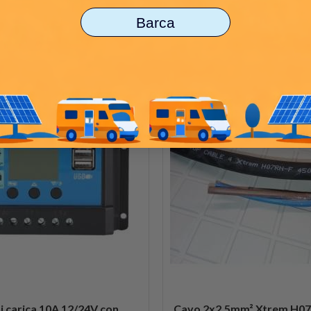
Barca
i carica 10A 12/24V con
Cavo 2x2,5mm² Xtrem H0