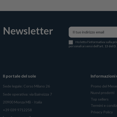
Newsletter
Ho letto l
'
informativa sulla pri
personali ai sensi dell'art. 13 del D
Il portale del sole
Informazioni u
Sede legale: Corso Milano 26
Promo del Mese
Nuovi prodotti
Sede operativa: via Bainsizza 7
Top sellers
20900 Monza MB - Italia
Termini e condiz
+39 039 9712258
Privacy Policy