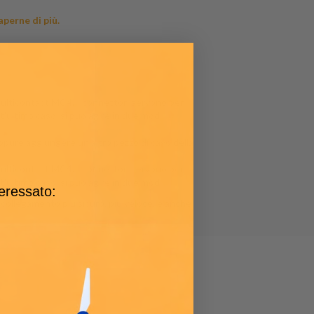
aperne di più.
multicontact MC4
. I connettori servono per
st'ultimo caso, si può agire in due modi:
 oppure aggiungere un altro pezzo di cavo della
multicontact MC4
. I connettori servono per
st'ultimo caso, si può agire in due modi:
teressato:
 collegamento più sicuro, più veloce, e anche