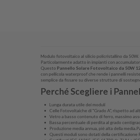
Modulo fotovoltaico al silicio policristallino da 50W.
Particolarmente adatto in impianti con accumulatori (b
Questo
Pannello Solare Fotovoltaico da 50W 1
con pellicola waterproof che rende i pannelli resist
semplice da fissare su diverse strutture di sostegn
Perché Scegliere i
Pannel
Lunga durata utile dei moduli
Celle Fotovoltaiche di "Grado A", rispetto ad al
Vetro a basso contenuto di ferro, massimo assor
Bassa percentuale di perdita al grado centigrado
Produzione media annua, pié alta della media.Pan
Questi moduli sono dotati della certificazione