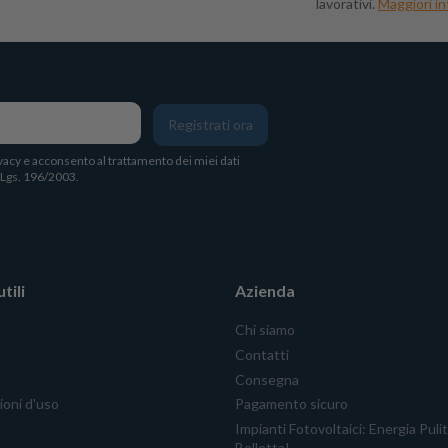
lavorativi.
Maggiori in
Registrati ora
vacy
e acconsento al trattamento dei miei dati
. Lgs. 196/2003.
tili
Azienda
Chi siamo
Contatti
Consegna
ioni d'uso
Pagamento sicuro
Impianti Fotovoltaici: Energia Puli
Bolletta!