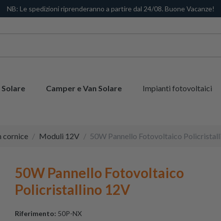
NB: Le spedizioni riprenderanno a partire dal 24/08. Buone Vacanze!
 Solare
Camper e Van Solare
Impianti fotovoltaici
n cornice
Moduli 12V
50W Pannello Fotovoltaico Policristal
50W Pannello Fotovoltaico
Policristallino 12V
Riferimento:
50P-NX