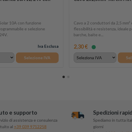
olar 10A con funzione
Cavo a 2 conduttori da 2,5 mm² 
rogrammabile e selezione
flessibilità e resistenza, ideale 
24V.
barche, baite e...
2,30 €
Iva Esclusa
Selezione IVA
Sel
uto e supporto
Spedizioni rapi
vizio di assistenza e consulenza
Spediamo in tutta ital
tuito al
+39 039 9712258
giorni