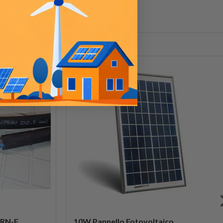
IN SALDO!
7RN-F
10W Pannello Fotovoltaico