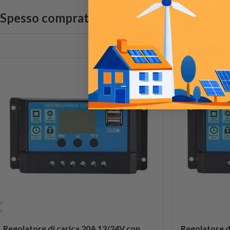
Spesso comprati insieme:
Regolatore di carica 20A 12/24V con
Regolatore d