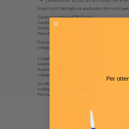
Certificati IEC 61215, IEC 61730 da TUV e IS
Scopri tutti i dettagli e le applicazioni dei nostri
pann
Garanzia potenza =80%25 anni
Garanzia prodotto: 2 anni
Dimensioni 54 x 67 x 3 cm
Peso Kg 4,5
Il pannello è equipaggiato con due cavi di circa 70 
collegare più pannelli in serie fra loro e/o per conne
1) tagliare via i connettori, e collegare lo spezzone
lunghezza che desidero, tramite una saldatura.
Il pannello è equipaggiato con due cavi di circa 70 
collegare più pannelli in serie fra loro e/o per conne
Per otten
2) collegare un altro cavo con i rispettivi connettori 
scollegabile e ricollegabile con più facilità.
Per maggiori informazioni sul collegamento dei con