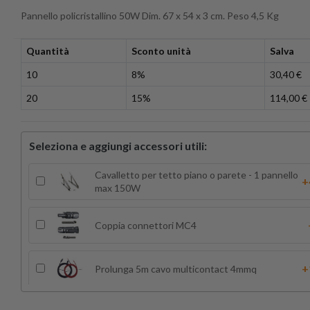
Pannello policristallino 50W Dim. 67 x 54 x 3 cm. Peso 4,5 Kg
Quantità
Sconto unità
Salva
10
8%
30,40 €
20
15%
114,00 €
Seleziona e aggiungi accessori utili:
Cavalletto per tetto piano o parete - 1 pannello
+
max 150W
Coppia connettori MC4
+
Prolunga 5m cavo multicontact 4mmq
Prolunga cavo multicontact 6mmq