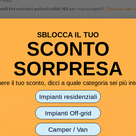
O 9001.
elli fotovoltaici policristallini NX
per i tuoi progetti!
Clicca qui per s
SBLOCCA IL TUO
SCONTO
cm di lunghezza (un positivo e un negativo) intestati con due
connettori 
ttere la prolunga che collega il pannello con il regolatore di carica. In que
SORPRESA
 di cavo rimanente (se sufficiente) direttamente nel regolatore di carica,
cm di lunghezza (un positivo e un negativo) intestati con due
connettori 
ttere la prolunga che collega il pannello con il regolatore di carica. In que
ere il tuo sconto, dicci a quale categoria sei più in
(
vedi accessori più in basso
) su uno dei due capi, in modo da ottenere un
Impianti residenziali
nettori MC4 clicca qui
.
Impianti Off-grid
Camper / Van