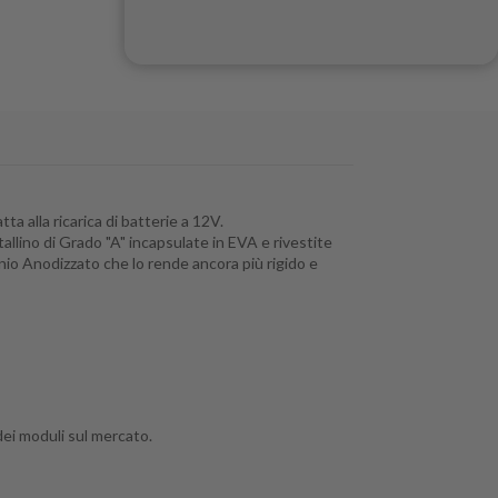
12,90 €
pEver
ta alla ricarica di batterie a 12V.
stallino di Grado "A" incapsulate in EVA e rivestite
inio Anodizzato che lo rende ancora più rigido e
49,50 €
64,80 €
 dei moduli sul mercato.