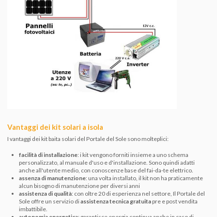
Vantaggi dei kit solari a isola
I vantaggi dei kit baita solari del Portale del Sole sono molteplici:
facilità di installazione
: i kit vengono forniti insieme a uno schema
personalizzato, al manuale d'uso e d'installazione. Sono quindi adatti
anche all'utente medio, con conoscenze base del fai-da-te elettrico.
assenza di manutenzione
: una volta installato, il kit non ha praticamente
alcun bisogno di manutenzione per diversi anni
assistenza di qualità
: con oltre 20 di esperienza nel settore, Il Portale del
Sole offre un servizio di
assistenza tecnica gratuita
pre e post vendita
imbattibile.
autonomia energetica
: garantisce energia continua anche in caso di