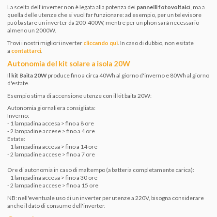
La scelta dell’inverter non è legata alla potenza dei
pannelli fotovoltaic
i, ma a
quella delle utenze che si vuol far funzionare: ad esempio, per un televisore
può bastare un inverter da 200-400W, mentre per un phon sarà necessario
almeno un 2000W.
Trovi i nostri migliori inverter
cliccando qui
. In caso di dubbio, non esitate
a
contattarci
.
Autonomia del kit solare a isola 20W
Il
kit Baita 20W
produce fino a circa 40Wh al giorno d'inverno e 80Wh al giorno
d'estate.
Esempio stima di accensione utenze con il kit baita 20W:
Autonomia giornaliera consigliata:
Inverno:
- 1 lampadina accesa > fino a 8 ore
- 2 lampadine accese > fino a 4 ore
Estate:
- 1 lampadina accesa > fino a 14 ore
- 2 lampadine accese > fino a 7 ore
Ore di autonomia in caso di maltempo (a batteria completamente carica):
- 1 lampadina accesa > fino a 30 ore
- 2 lampadine accese > fino a 15 ore
NB: nell'eventuale uso di un inverter per utenze a 220V, bisogna considerare
anche il dato di consumo dell'inverter.