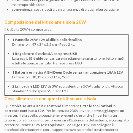
maltempo o blackout.
convenienza
: costi ridotti grazie all’assenza di pratiche burocratiche.
Composizione del kit solare a isola 20W
Il kit Baita 20W è composto da:
1
Pannello 20W 12V al silicio policristallino
Dimensioni: 47 x 34 x 2,5 cm - Peso 2 kg.
1
Regolatore di carica 5A con presa USB
La presa USB è utile per caricare direttamente smartphone, lettori mp3,
e tutte le utenze caricabili tramite presa USB
1
Batteria ermetica AGM Deep Cycle senza manutenzione 18Ah 12V
Dimensioni: 18,15 x 7,7 x H.16,75 cm
2 Lampadine LED 12V da 5W
equivalenti alle 50W tradizionali. Attacco
standard "bulbo grosso" Edison E27.
Cosa alimentare con questo kit solare a isola
Questo
kit solare a isola
è adatto ad alimentare
tutte le applicazioni in
corrente continua a 12V
. Per le utenze a 230V, invece, serve aggiungere un
inverter. Nella scelta, bisogna tener presente che anche l’inverter ha un
proprio consumo, quindi, per preservare l’autonomia del sistema, è consigliato
preferire utenze a 12V (es: acquistare Tv e Frigo a 12V, e/o collegare il
notebook direttamente, con un apposito cavo, saltando il trasformatore).