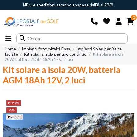
NB: Le spedizioni saranno sospese dall'8 al 23/8.
0
Home
Impianti fotovoltaici Casa
Impianti Solari per Baite
Isolate
Kit solari a isola per uso continuo
Kit solare a isola
20W, batteria AGM 18Ah 12V, 2 luci
Kit solare a isola 20W, batteria
AGM 18Ah 12V, 2 luci
In saldo!
-20%
Pacchetto