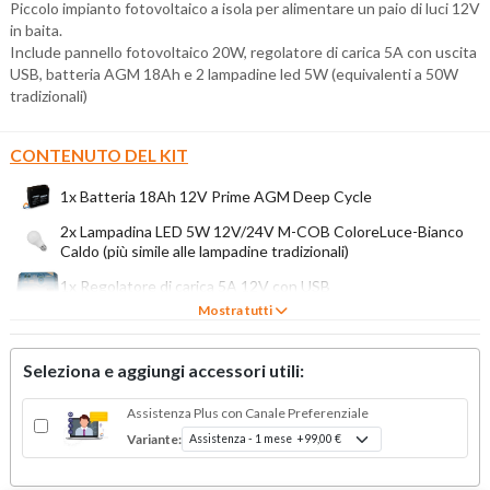
Piccolo impianto fotovoltaico a isola per alimentare un paio di luci 12V
in baita.
Include pannello fotovoltaico 20W, regolatore di carica 5A con uscita
USB, batteria AGM 18Ah e 2 lampadine led 5W (equivalenti a 50W
tradizionali)
CONTENUTO DEL KIT
1x Batteria 18Ah 12V Prime AGM Deep Cycle
2x Lampadina LED 5W 12V/24V M-COB ColoreLuce-Bianco
Caldo (più simile alle lampadine tradizionali)
1x Regolatore di carica 5A 12V con USB
Mostra tutti
1x 20W Pannello Fotovoltaico Policristallino 12V
Seleziona e aggiungi accessori utili:
Assistenza Plus con Canale Preferenziale
Variante: