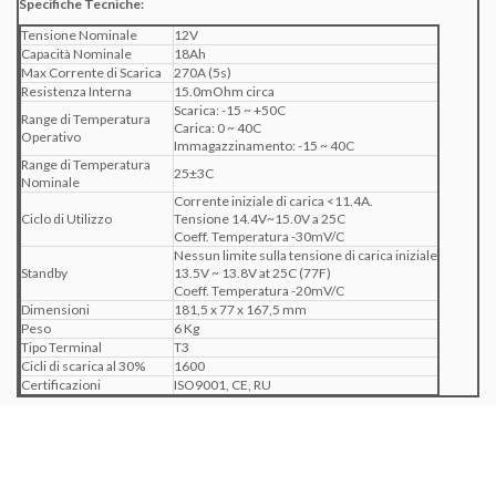
Specifiche Tecniche:
Tensione Nominale
12V
Capacità Nominale
18Ah
Max Corrente di Scarica
270A (5s)
Resistenza Interna
15.0mOhm circa
Scarica: -15 ~ +50C
Range di Temperatura
Carica: 0 ~ 40C
Operativo
Immagazzinamento: -15 ~ 40C
Range di Temperatura
25
±
3C
Nominale
Corrente iniziale di carica <11.4A.
Ciclo di Utilizzo
Tensione 14.4V~15.0V a 25C
Coeff. Temperatura -30mV/C
Nessun limite sulla tensione di carica iniziale
Standby
13.5V ~ 13.8V at 25C (77F)
Coeff. Temperatura -20mV/C
Dimensioni
181,5 x 77 x 167,5 mm
Peso
6 Kg
Tipo Terminal
T3
Cicli di scarica al 30%
1600
Certificazioni
ISO9001, CE, RU