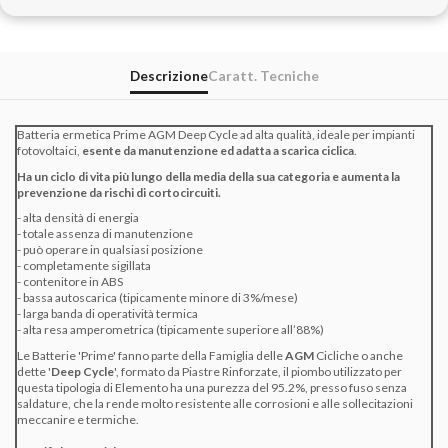
Descrizione
Caratt. Tecniche
Batteria ermetica Prime AGM Deep Cycle ad alta qualità, ideale per impianti
fotovoltaici,
esente da manutenzione ed adatta a scarica ciclica
.
Ha un ciclo di vita più lungo della media della sua categoria e aumenta la
prevenzione da rischi di cortocircuiti.
- alta densità di energia
- totale assenza di manutenzione
- può operare in qualsiasi posizione
- completamente sigillata
- contenitore in ABS
- bassa autoscarica (tipicamente minore di 3%/mese)
- larga banda di operatività termica
- alta resa amperometrica (tipicamente superiore all’88%)
Le Batterie '
Prime'
fanno parte della Famiglia delle
AGM
Cicliche o anche
dette
'
Deep Cycle
'
, formato da Piastre Rinforzate, il piombo utilizzato per
questa tipologia di Elemento ha una purezza del 95.2%, presso fuso senza
saldature, che la rende molto resistente alle corrosioni e alle sollecitazioni
meccanire e termiche.