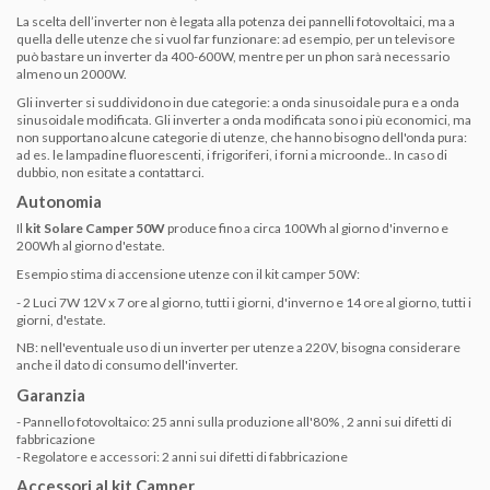
La scelta dell’inverter non è legata alla potenza dei pannelli fotovoltaici, ma a
quella delle utenze che si vuol far funzionare: ad esempio, per un televisore
può bastare un inverter da 400-600W, mentre per un phon sarà necessario
almeno un 2000W.
Gli inverter si suddividono in due categorie: a onda sinusoidale pura e a onda
sinusoidale modificata. Gli inverter a onda modificata sono i più economici, ma
non supportano alcune categorie di utenze, che hanno bisogno dell'onda pura:
ad es. le lampadine fluorescenti, i frigoriferi, i forni a microonde.. In caso di
dubbio, non esitate a contattarci.
Autonomia
Il
kit Solare Camper 50W
produce fino a circa 100Wh al giorno d'inverno e
200Wh al giorno d'estate.
Esempio stima di accensione utenze con il kit camper 50W:
- 2 Luci 7W 12V x 7 ore al giorno, tutti i giorni, d'inverno e 14 ore al giorno, tutti i
giorni, d'estate.
NB: nell'eventuale uso di un inverter per utenze a 220V, bisogna considerare
anche il dato di consumo dell'inverter.
Garanzia
- Pannello fotovoltaico: 25 anni sulla produzione all'80% , 2 anni sui difetti di
fabbricazione
- Regolatore e accessori:
2 anni sui difetti di fabbricazione
Accessori al kit Camper