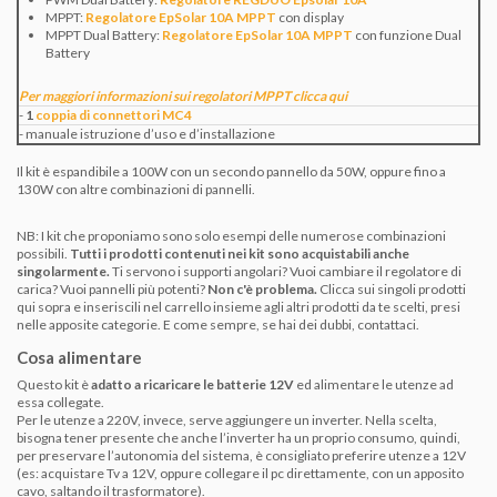
MPPT:
Regolatore EpSolar 10A MPPT
con display
MPPT Dual Battery:
Regolatore EpSolar 10A MPPT
con funzione Dual
Battery
Per maggiori informazioni sui regolatori MPPT clicca qui
-
1
coppia di connettori MC4
- manuale istruzione d’uso e d’installazione
Il kit è espandibile a 100W con un secondo pannello da 50W, oppure fino a
130W con altre combinazioni di pannelli.
NB: I kit che proponiamo sono solo esempi delle numerose combinazioni
possibili.
Tutti i prodotti contenuti nei kit sono acquistabili anche
singolarmente.
Ti servono i supporti angolari? Vuoi cambiare il regolatore di
carica? Vuoi pannelli più potenti?
Non c'è problema.
Clicca sui singoli prodotti
qui sopra e inseriscili nel carrello insieme agli altri prodotti da te scelti, presi
nelle apposite categorie. E come sempre, se hai dei dubbi, contattaci.
Cosa alimentare
Questo kit è
adatto a ricaricare le batterie 12V
ed alimentare le utenze ad
essa collegate.
Per le utenze a 220V, invece, serve aggiungere un inverter. Nella scelta,
bisogna tener presente che anche l’inverter ha un proprio consumo, quindi,
per preservare l’autonomia del sistema, è consigliato preferire utenze a 12V
(es: acquistare Tv a 12V, oppure collegare il pc direttamente, con un apposito
cavo, saltando il trasformatore).