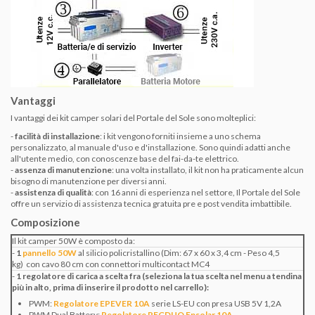
Vantaggi
I vantaggi dei kit camper solari del Portale del Sole sono molteplici:
-
facilità di installazione
: i kit vengono forniti insieme a uno schema
personalizzato, al manuale d'uso e d'installazione. Sono quindi adatti anche
all'utente medio, con conoscenze base del fai-da-te elettrico.
-
assenza di manutenzione
: una volta installato, il kit non ha praticamente alcun
bisogno di manutenzione per diversi anni.
-
assistenza di qualità
: con 16 anni di esperienza nel settore, Il Portale del Sole
offre un servizio di assistenza tecnica gratuita pre e post vendita imbattibile.
Composizione
Il kit camper 50W è composto da:
-
1
pannello 50W
al silicio policristallino (Dim: 67 x 60 x 3,4 cm - Peso 4,5
kg) con cavo 80 cm con connettori multicontact MC4
-
1 regolatore di carica a scelta fra (seleziona la tua scelta nel menu a tendina
più in alto, prima di inserire il prodotto nel carrello):
PWM:
Regolatore EPEVER 10A
serie LS-EU con presa USB 5V 1,2A
PWM Dual Battery:
Regolatore REGDUO Epsolar 10A