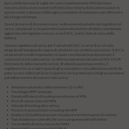
base a delle tensioni di soglia che sono rispettivamente HVD (tensione
massima di disconnessione) e LVD (tensione minima di disconnessione). In
questo modo si dà la possibilità agli accumulatori di mantenersi più efficienti e
più a lungo nel tempo.
Questi processi di disconnessione, svolti automaticamente dal
regolatore di
carica
, sono basati su un parametro automaticamente calcolato e mantenuto
aggiornato dal regolatore stesso, ossia il SOC, cioè lo stato di carica della
batteria.
Questo regolatore di carica, per il calcolo del SOC, si serve di un circuito
integrato all'avanguardia capace di calcolarlo con un'ottima precisione. Il SOC è
un parametro molto importante sul quale sono basate le protezioni per il
sovraccarico e la sottoscarica. Un ulteriore parametro basato sul SOC è l'LVR
(tensione di riallacciamento carico). Sfruttando questo parametro, il
regolatore riesce a capire quando gli accumulatori sono abbastanza carichi da
poter essere riallacciati al carico (poiché con la protezione LVD gli accumulatori
potrebbero venire disconnessi dal carico).
Selezione automatica della tensione (12 o 24V)
Tecnologia MPPT avanzata
Elevata efficienza di tracking non inferiore al 99%
Picco di conversione del 98%
Velocità di tracking ultra-veloce
Preciso riconoscimento e tracking del MPP
Display LCD multifunzione per visualizzare le informazioni di sistema
Tipo di batteria e controllo del carico programmabili dall'utente
Tre modalità di carica con uscita PWM
Porta RS485 con standard MODBUS