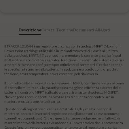
Descrizione
Caratt. Tecniche
Documenti Allegati
Il TRACER 1210AN è un regolatore di carica con tecnologia MPPT (Maximum
Power Point Tracking), utilizzabile in impianti fotovoltaici. Grazie all’utilizzo
della tecnologia MPPT, il Tracer può incrementare la corrente di carica fino al
30% e oltre in confronto ai regolatori tradizionali. Il sofisticato sistema di carica
a tre fasi può essere configurato per ottimizzare i parametri di carica secondo
le specifiche tecniche della batteria. Il regolatore è protetto contro i picchi di
tensione, sovra temperatura, sovra corrente, polarità inversa.
Il controllo della tensione di carica avviene in MPPT, combinato con un sistema
di controllo multi-fase. Ciò garantisce una maggiore efficienza e durata delle
batterie. Il controllo MPPT è attuato grazie ai transistor di potenza MOSFET,
che vengono accesi e spenti in PWM ad alta frequenza per controllare in
maniera precisa la tensione di carica.
Questo tipo di
regolatore di carica
è dotato di Display che ha lo scopo di
mostrare lo stato di lavoro del regolatore e degli accessori ad esso connessi
(pannelli e accumulatori). Oltre a questa funzione svolge anche un'attività di
mantenimento della batteria evitandone sia il sovraccarico che la sottoscarica.
Queste funzioni vengono automaticamente svolte dal
regolatore di carica
in