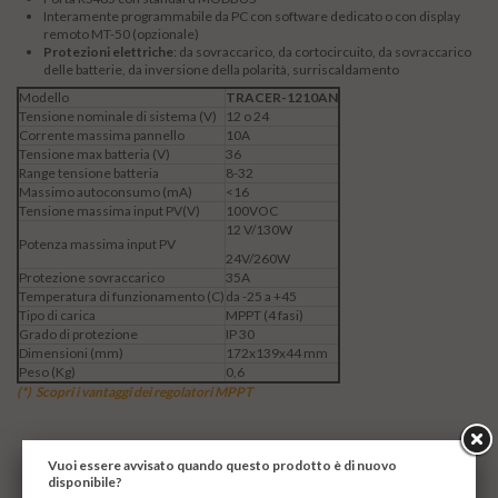
Interamente programmabile da PC con software dedicato o con display
remoto MT-50 (opzionale)
Protezioni elettriche
: da sovraccarico, da cortocircuito, da sovraccarico
delle batterie, da inversione della polarità, surriscaldamento
Modello
TRACER-1210AN
Tensione nominale di sistema (V)
12 o 24
Corrente massima pannello
10A
Tensione max batteria (V)
36
Range tensione batteria
8-32
Massimo autoconsumo (mA)
<16
Tensione massima input PV(V)
100VOC
12 V/130W
Potenza massima input PV
24V/260W
Protezione sovraccarico
35A
Temperatura di funzionamento (C)
da -25 a +45
Tipo di carica
MPPT (4 fasi)
Grado di protezione
IP 30
Dimensioni (mm)
172x139x44
mm
Peso (Kg)
0,6
(*) Scopri i vantaggi dei regolatori MPPT
Vuoi essere avvisato quando questo prodotto è di nuovo
disponibile?