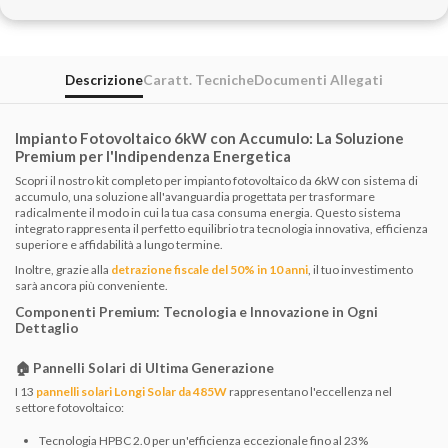
Descrizione
Caratt. Tecniche
Documenti Allegati
Impianto Fotovoltaico 6kW con Accumulo: La Soluzione
Premium per l'Indipendenza Energetica
Scopri il nostro kit completo per impianto fotovoltaico da 6kW con sistema di
accumulo, una soluzione all'avanguardia progettata per trasformare
radicalmente il modo in cui la tua casa consuma energia. Questo sistema
integrato rappresenta il perfetto equilibrio tra tecnologia innovativa, efficienza
superiore e affidabilità a lungo termine.
Inoltre, grazie alla
detrazione fiscale del 50% in 10 anni
, il tuo investimento
sarà ancora più conveniente.
Componenti Premium: Tecnologia e Innovazione in Ogni
Dettaglio
🏠 Pannelli Solari di Ultima Generazione
I 13
pannelli solari Longi Solar da 485W
rappresentano l'eccellenza nel
settore fotovoltaico:
Tecnologia HPBC 2.0 per un'efficienza eccezionale fino al 23%