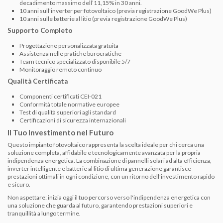
decadimento massimo dell’11,15% in 30 anni.
10 anni sull'inverter per fotovoltaico (previa registrazione GoodWe Plus)
10 anni sulle batterie al litio (previa registrazione GoodWe Plus)
Supporto Completo
Progettazione personalizzata gratuita
Assistenza nelle pratiche burocratiche
Team tecnico specializzato disponibile 5/7
Monitoraggio remoto continuo
Qualità Certificata
Componenti certificati CEI-021
Conformità totale normative europee
Test di qualità superiori agli standard
Certificazioni di sicurezza internazionali
Il Tuo Investimento nel Futuro
Questo impianto fotovoltaico rappresenta la scelta ideale per chi cerca una
soluzione completa, affidabile e tecnologicamente avanzata per la propria
indipendenza energetica. La combinazione di pannelli solari ad alta efficienza,
inverter intelligente e batterie al litio di ultima generazione garantisce
prestazioni ottimali in ogni condizione, con un ritorno dell'investimento rapido
e sicuro.
Non aspettare: inizia oggi il tuo percorso verso l'indipendenza energetica con
una soluzione che guarda al futuro, garantendo prestazioni superiori e
tranquillità a lungo termine.