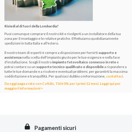
Risiedi al di fuori della Lombardia?
Puoi comunque comprare il nostro kit e rivolgerti a un installatore della tua
zona per il montaggio e le relative
pratiche. Effettuiamo quotidianamente
spedizioni in tutta Italia e all'estero.
Il nostro team di esperti è sempre a disposizione per fornirti
supporto e
assistenza
nella scelta dell'impianto giusto per le tue esigenze e nella fase
d'installazione. Scegli il nostro
impianto fotovoltaico connesso in rete
e
potrai contare su un
supporto tecnico qualificato e disponibile
a rispondere a
tutte le tue domande e a risolvere eventuali problemi, per garantirti la massima
soddisfazione e tranquillità. Per qualsiasi dubbio o informazione,
contattaci
.
Da oggi paga a rate con Cofidis, TAN 0% per i primi 12 mesi.
Leggi qui per
maggiori informazioni >
Pagamenti sicuri