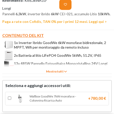
Riferimento:
Kit6.3kWA10-
Longi
Pannelli
6,3kW
, inverter ibrido
6kW
CEI-021
, accumulo Litio
10kWh.
Paga a rate con Cofidis, TAN 0% per i primi 12 mesi.
Leggi qui >
CONTENUTO DEL KIT
1x Inverter Ibrido GoodWe 6kW monofase bidirezionale, 2
MPPT, Wifi per monitoraggio da remoto incluso
2x Batteria al litio LiFePO4 GoodWe 5kWh, 51.2V, IP65
13x 485W Pannello Fotovoltaico Monocristallino 24V Longi
Hi-Mo X10 Explorer con Celle Ottimizzate
Mostra tutti
Seleziona e aggiungi accessori utili:
Wallbox GoodWe 7kW monofase -
+780,00 €
Colonnina Ricarica Auto