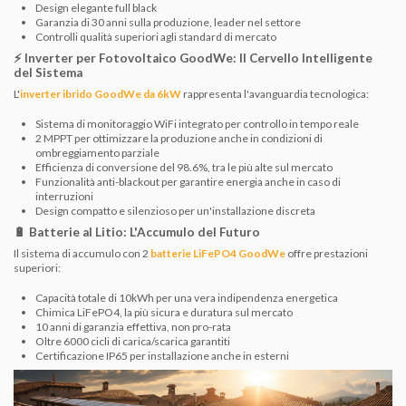
Design elegante full black
Garanzia di 30 anni sulla produzione, leader nel settore
Controlli qualità superiori agli standard di mercato
⚡ Inverter per Fotovoltaico GoodWe: Il Cervello Intelligente
del Sistema
L'
inverter ibrido GoodWe da 6kW
rappresenta l'avanguardia tecnologica:
Sistema di monitoraggio WiFi integrato per controllo in tempo reale
2 MPPT per ottimizzare la produzione anche in condizioni di
ombreggiamento parziale
Efficienza di conversione del 98.6%, tra le più alte sul mercato
Funzionalità anti-blackout per garantire energia anche in caso di
interruzioni
Design compatto e silenzioso per un'installazione discreta
🔋 Batterie al Litio: L'Accumulo del Futuro
Il sistema di accumulo con 2
batterie LiFePO4 GoodWe
offre prestazioni
superiori:
Capacità totale di 10kWh per una vera indipendenza energetica
Chimica LiFePO4, la più sicura e duratura sul mercato
10 anni di garanzia effettiva, non pro-rata
Oltre 6000 cicli di carica/scarica garantiti
Certificazione IP65 per installazione anche in esterni