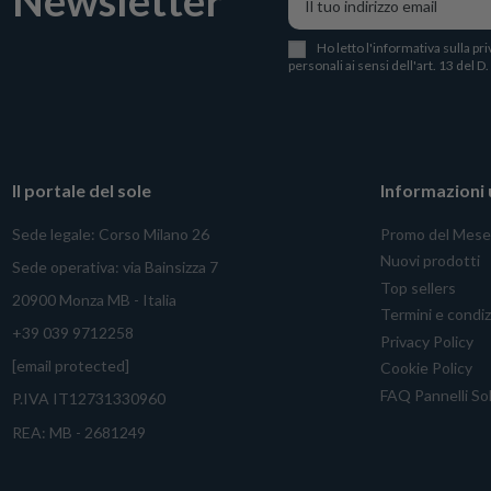
Ho letto l
'
informativa sulla pri
personali ai sensi dell'art. 13 del D
Il portale del sole
Informazioni u
Sede legale: Corso Milano 26
Promo del Mese
Nuovi prodotti
Sede operativa: via Bainsizza 7
Top sellers
20900 Monza MB - Italia
Termini e condiz
+39 039 9712258
Privacy Policy
[email protected]
Cookie Policy
FAQ Pannelli Sol
P.IVA IT12731330960
REA: MB - 2681249