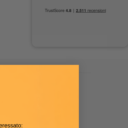
imatron
teressato: