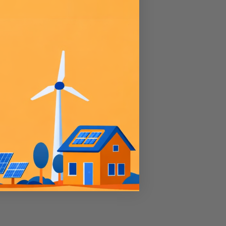
raccarico, sovratensione e surriscaldamento.