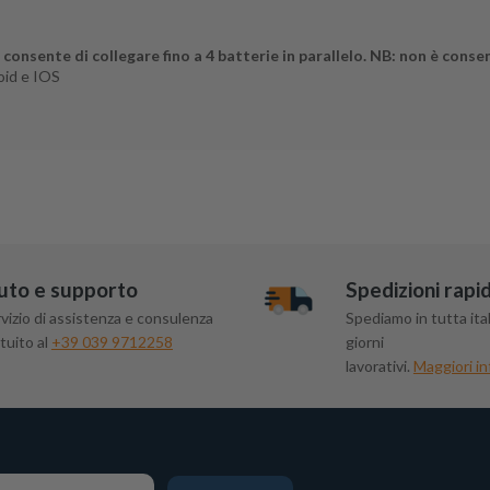
:
consente di collegare fino a 4 batterie in parallelo. NB: non è consen
oid e IOS
uto e supporto
Spedizioni rapi
vizio di assistenza e consulenza
Spediamo in tutta ital
tuito al
+39 039 9712258
giorni
lavorativi.
Maggiori in