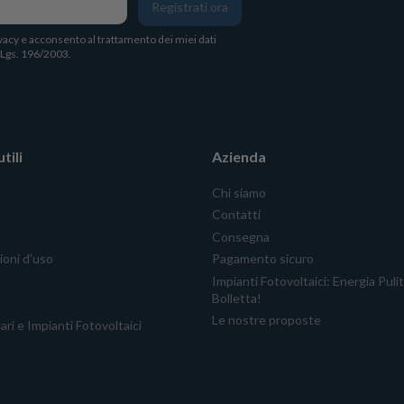
Registrati ora
vacy
e acconsento al trattamento dei miei dati
. Lgs. 196/2003.
tili
Azienda
Chi siamo
Contatti
Consegna
ioni d'uso
Pagamento sicuro
Impianti Fotovoltaici: Energia Puli
Bolletta!
Le nostre proposte
ari e Impianti Fotovoltaici