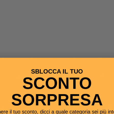
zione
Caratt. Tecniche
Documenti Allegati
About Ult
SBLOCCA IL TUO
l litio ferro fosfato (LiFePO4) offrono molti vantaggi:
SCONTO
dio o esplosione
SORPRESA
cli completi di carica e scarica
e
ere il tuo sconto, dicci a quale categoria sei più in
ica