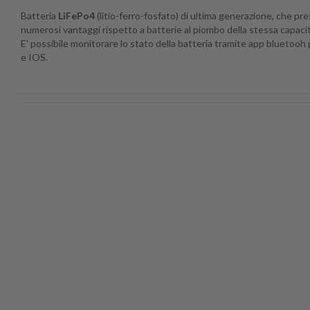
Batteria
LiFePo4
(litio-ferro-fosfato) di ultima generazione, che pr
numerosi vantaggi rispetto a batterie al piombo della stessa capacit
E' possibile monitorare lo stato della batteria tramite app bluetooh
e IOS.