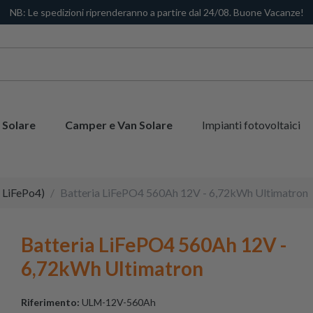
NB: Le spedizioni riprenderanno a partire dal 24/08. Buone Vacanze!
 Solare
Camper e Van Solare
Impianti fotovoltaici
o, LiFePo4)
Batteria LiFePO4 560Ah 12V - 6,72kWh Ultimatron
Batteria LiFePO4 560Ah 12V -
6,72kWh Ultimatron
Riferimento:
ULM-12V-560Ah