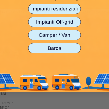
Impianti residenziali
e il controllo e la carica dei diversi elementi, e per proteggerla da sov
Impianti Off-grid
:
Camper / Van
Barca
 di scarica)
00A (200~500ms)
m (H)
e M8
~ +60°C *
 45°C *