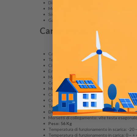
Dimensioni ridotte e peso limitato
Monitoraggio Bluetooth 4.0
Sistema di gestione BMS integrato per consentir
Garanzia del produttore 5 anni
Caratteristiche tecniche
Capacità nominale: 560Ah
Tensione nominale: 12,8 V
Cicli di scarica >3000 con 80% DOD (profondità
Energia nominale: 7.168 Wh
Massima tensione di carica: 14,6 V
Corrente di carica consigliata: 100A
Massima corrente di carica: 150A
Corrente di scarica: 200A
Corrente di interruzione (picco di scarica): 6
Tensione di funzionamento: 10,0 - 14,6 V
Dimensioni: 440mm (L) x 300mm (W) x 375m
Morsetti di collegamento: vite testa esagonal
Peso: 56 Kg
Temperatura di funzionamento in scarica: -20 
Temperatura di funzionamento in carica: 0 ~ +