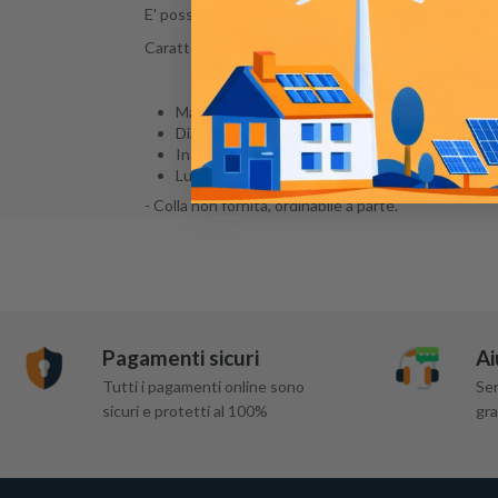
E' possibile
scegliere la lunghezza dell'inserto fi
Caratteristiche:
Materiale: Acciaio inox AISI316
Diametro: 38 mm
Inserto filettato: M6
Lunghezza inserto filettato: 15 / 20 / 30 / 40 
- Colla non fornita, ordinabile a parte.
Pagamenti sicuri
Ai
Tutti i pagamenti online sono
Ser
sicuri e protetti al 100%
gra