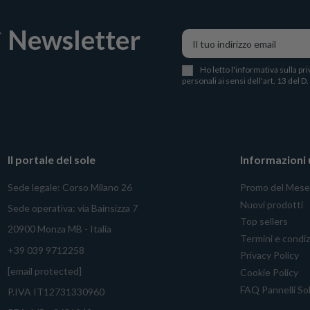
Newsletter
Ho letto l
'
informativa sulla pri
personali ai sensi dell'art. 13 del D
Il portale del sole
Informazioni u
Sede legale: Corso Milano 26
Promo del Mese
Nuovi prodotti
Sede operativa: via Bainsizza 7
Top sellers
20900 Monza MB - Italia
Termini e condiz
+39 039 9712258
Privacy Policy
[email protected]
Cookie Policy
FAQ Pannelli Sol
P.IVA IT12731330960