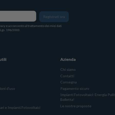
Registrati ora
vacy
e acconsento al trattamento dei miei dati
. Lgs. 196/2003.
tili
Azienda
Chi siamo
Contatti
Consegna
ioni d'uso
Pagamento sicuro
Impianti Fotovoltaici: Energia Puli
Bolletta!
Le nostre proposte
ari e Impianti Fotovoltaici