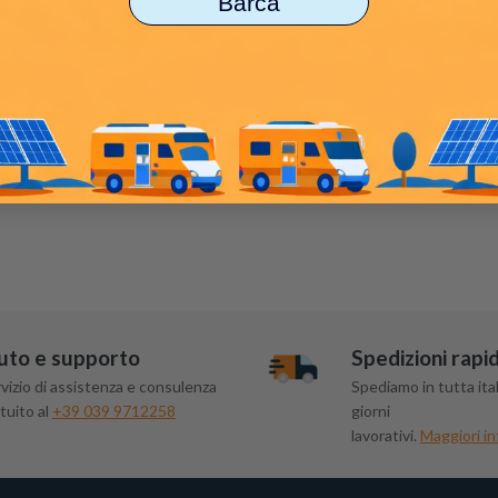
Barca
lettato
selezionandola dal menù a tendina
mm
uto e supporto
Spedizioni rapi
vizio di assistenza e consulenza
Spediamo in tutta ital
tuito al
+39 039 9712258
giorni
lavorativi.
Maggiori in