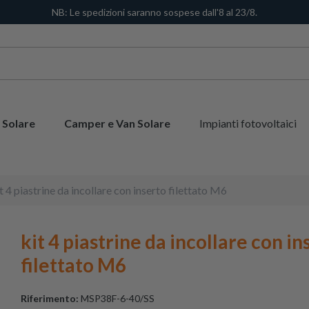
NB: Le spedizioni saranno sospese dall'8 al 23/8.
 Solare
Camper e Van Solare
Impianti fotovoltaici
t 4 piastrine da incollare con inserto filettato M6
kit 4 piastrine da incollare con in
filettato M6
Riferimento:
MSP38F-6-40/SS