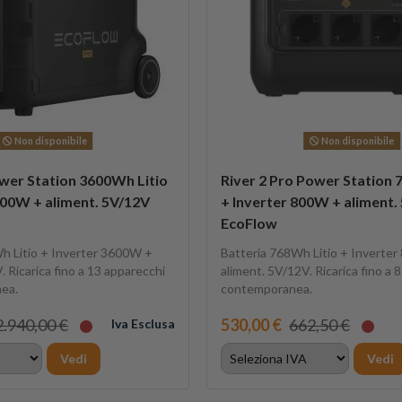
Non disponibile
Non disponibile
wer Station 3600Wh Litio
River 2 Pro Power Station 
600W + aliment. 5V/12V
+ Inverter 800W + aliment.
EcoFlow
h Litio + Inverter 3600W +
Batteria 768Wh Litio + Inverte
. Ricarica fino a 13 apparecchi
aliment. 5V/12V. Ricarica fino a 
ea.
contemporanea.
2.940,00 €
530,00 €
662,50 €
Iva Esclusa
Vedi
Vedi