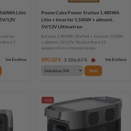
560Wh Litio
PowerCube Power Station 1.485Wh
 5V/12V
Litio + Inverter 1.500W + aliment.
5V/12V Ultimatron
Inverter
Batteria 1.485Wh LiFePo4 + Inverter 1500W
 fino a 7
+ aliment. 5V/12V. Ricarica fino a 12
apparecchi in contemporanea.
890,00 €
1.186,67 €
Iva Esclusa
Iva Esclusa
Vedi
-25%