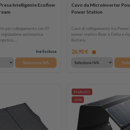
Presa Intelligente Ecoflow
Cavo da Microinverter Po
tream
Power Station
nte per collegamento con EF
Cavo di collegamento tra Power
regolazione automatica
power station River e Delta e ri
getico....
Battery.
26,90 €
Iva Esclusa
Selezione IVA
Sel
IN SALDO!
-25%