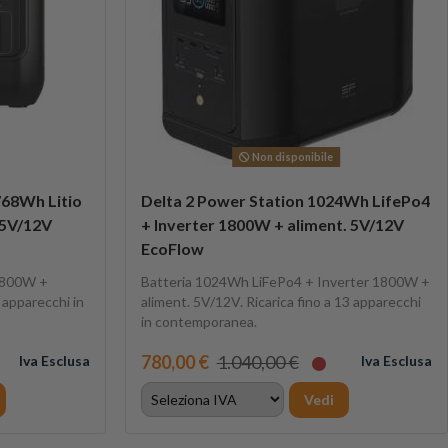
Non disponibile
768Wh Litio
Delta 2 Power Station 1024Wh LifePo4
 5V/12V
+ Inverter 1800W + aliment. 5V/12V
EcoFlow
r 800W +
Batteria 1024Wh LiFePo4 + Inverter 1800W +
8 apparecchi in
aliment. 5V/12V. Ricarica fino a 13 apparecchi
in contemporanea.
780,00 €
1.040,00 €
Iva Esclusa
Iva Esclusa
Vedi