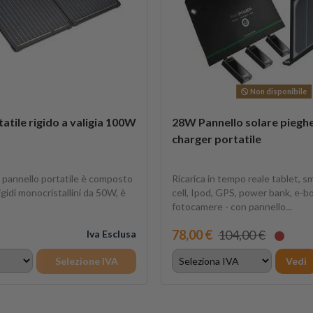
Non disponibile
atile rigido a valigia 100W
28W Pannello solare pieghe
charger portatile
 pannello portatile è composto
Ricarica in tempo reale tablet, 
gidi monocristallini da 50W, è
cell, Ipod, GPS, power bank, e-b
fotocamere - con pannello...
78,00 €
104,00 €
Iva Esclusa
Selezione IVA
Vedi