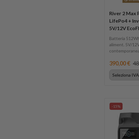
River 2 Max
LifePo4 + In
5V/12V EcoF
Batteria 512Wh
aliment. 5V/12V.
contemporanea
390,00 €
48
-15%