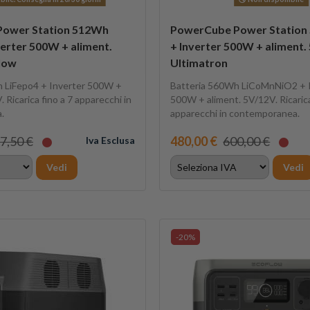
 Power Station 512Wh
PowerCube Power Station 
verter 500W + aliment.
+ Inverter 500W + aliment.
low
Ultimatron
 LiFepo4 + Inverter 500W +
Batteria 560Wh LiCoMnNiO2 + 
 Ricarica fino a 7 apparecchi in
500W + aliment. 5V/12V. Ricarica
.
apparecchi in contemporanea.
7,50 €
480,00 €
600,00 €
Iva Esclusa
Vedi
Vedi
-20%