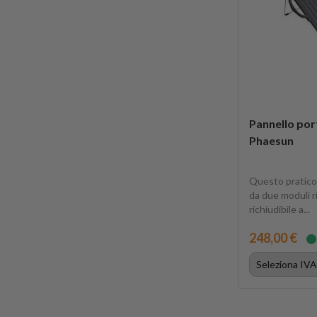
Pannello port
Phaesun
Questo pratico
da due moduli ri
richiudibile a...
248,00 €