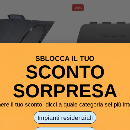
-20%
SBLOCCA IL TUO
SCONTO
SORPRESA
eghevole 160W Ecoflow
Alternator Charger 800W |
Ecoflow per Power Station
ere il tuo sconto, dicci a quale categoria sei più in
Impianti residenziali
tile pieghevole 160W.Dim
L’EcoFlow Alternator Charger 8
42/157 x 68 x 2,4 cm - Peso 7
permette di ricaricare la tua pow