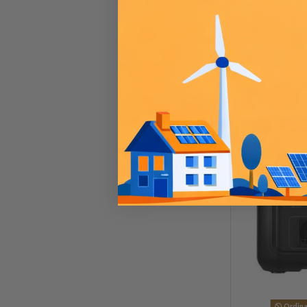
Kg.
339,00 €
37
-20%
Ordinab