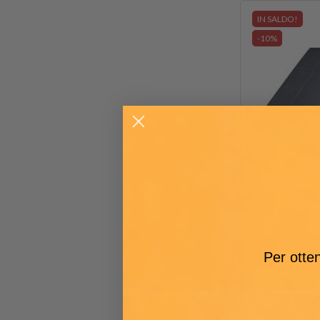
IN SALDO!
-10%
Pannello pi
Per otten
Pannello porta
chiuso/aperto: 