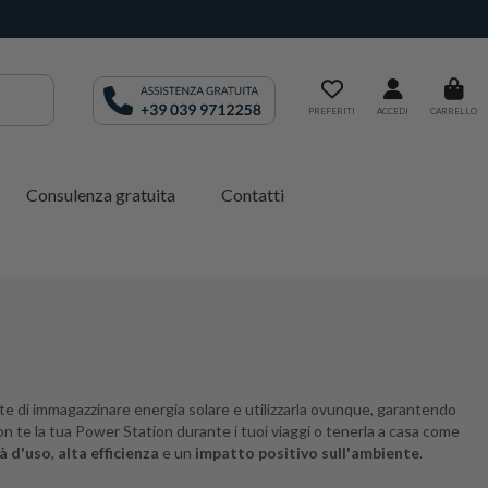
PREFERITI
ACCEDI
CARRELLO
Consulenza gratuita
Contatti
ette di immagazzinare energia solare e utilizzarla ovunque, garantendo
con te la tua Power Station durante i tuoi viaggi o tenerla a casa come
tà d'uso
,
alta efficienza
e un
impatto positivo sull'ambiente
.