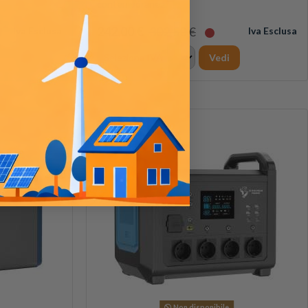
contemporanea.
242,00 €
302,50 €
Iva Esclusa
Iva Esclusa
Vedi
-25%
Non disponibile