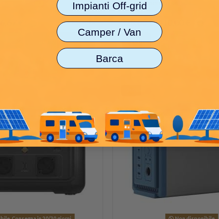
EcoFlow mentre sei alla...
Impianti Off-grid
6,67 €
328,00 €
410,00 €
Iva Esclusa
Camper / Van
Selezione IVA
Vedi
Barca
-20%
ile. Consegna in 20/30 giorni
Non disponibile