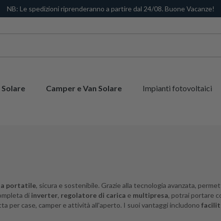
NB: Le spedizioni riprenderanno a partire dal 24/08. Buone Vacanze!
 Solare
Camper e Van Solare
Impianti fotovoltaici
a portatile
, sicura e sostenibile. Grazie alla tecnologia avanzata, perm
mpleta di
inverter
,
regolatore di carica
e
multipresa
, potrai portare 
ta per case, camper e attività all'aperto. I suoi vantaggi includono
facili