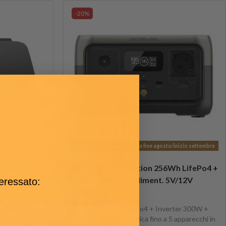
-20%
Ordinabile. Consegna da fine agosto/inizio settembre
 Booster
River 2 Power Station 256Wh LifePo4 +
 Delta
Inverter 300W + aliment. 5V/12V
teressato:
EcoFlow
00W ti
Batteria 256Wh LiFepo4 + Inverter 300W +
er station
aliment. 5V/12V. Ricarica fino a 5 apparecchi in