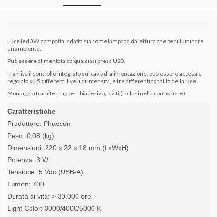
Luce led 3W compatta, adatta sia come lampada da lettura che per illuminare
un ambiente.
Può essere alimentata da qualsiasi presa USB.
Tramite il controllo integrato sul cavo di alimentazione, può essere accesa e
regolata su 5 differenti livelli di intensità, e tre differenti tonalità della luce.
Montaggio tramite magneti, biadesivo, o viti (inclusi nella confezione)
Caratteristiche
Produttore:
Phaesun
Peso:
0,08 (kg)
Dimensioni: 22
0 x 22 x 18 mm (LxWxH)
Potenza: 3
W
Tensione:
5 Vdc (USB-A)
Lumen: 7
00
Durata di vita: > 30.000 ore
Light Color:
3000/4000/5000 K