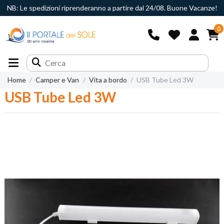
NB: Le spedizioni riprenderanno a partire dal 24/08. Buone Vacanze!
0
Home
Camper e Van
Vita a bordo
USB Tube Led 3W
USB Tube Led 3W