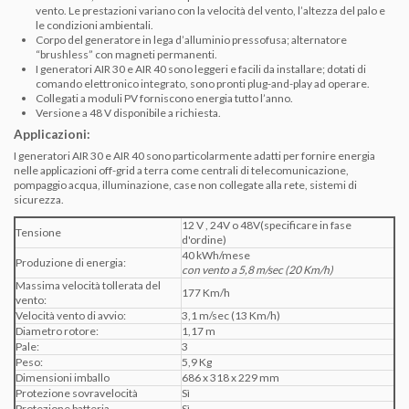
vento. Le prestazioni variano con la velocità del vento, l’altezza del palo e
le condizioni ambientali.
Corpo del generatore in lega d’alluminio pressofusa; alternatore
“brushless” con magneti permanenti.
I generatori AIR 30 e AIR 40 sono leggeri e facili da installare; dotati di
comando elettronico integrato, sono pronti plug-and-play ad operare.
Collegati a moduli PV forniscono energia tutto l’anno.
Versione a 48 V disponibile a richiesta.
Applicazioni:
I generatori AIR 30 e AIR 40 sono particolarmente adatti per fornire energia
nelle applicazioni off-grid a terra come centrali di telecomunicazione,
pompaggio acqua, illuminazione, case non collegate alla rete, sistemi di
sicurezza.
12 V , 24V o 48V(specificare in fase
Tensione
d'ordine)
40 kWh/mese
Produzione di energia:
con vento a 5,8 m/sec (20 Km/h)
Massima velocità tollerata del
177 Km/h
vento:
Velocità vento di avvio:
3,1 m/sec (13 Km/h)
Diametro rotore:
1,17 m
Pale:
3
Peso:
5,9 Kg
Dimensioni imballo
686 x 318 x 229 mm
Protezione sovravelocità
Sì
Protezione batteria
Sì