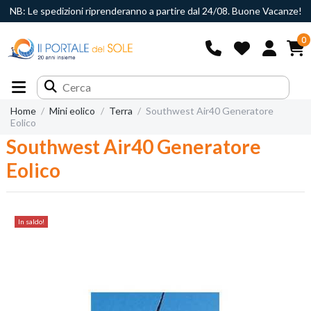
NB: Le spedizioni riprenderanno a partire dal 24/08. Buone Vacanze!
0
Home
Mini eolico
Terra
Southwest Air40 Generatore
Eolico
Southwest Air40 Generatore
Eolico
In saldo!