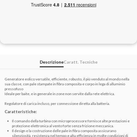
Descrizione
Caratt. Tecniche
Generatore eolico versatile, efficiente, robusto, il più venduto al mondo nella
sua classe, con pale stampate in fibra composita e corpo in lega di alluminio
pressofuso
Ideale per baite, e in generale in zone non servite dalla rete elettrica.
Regolatore di carica incluso, per connessione diretta alla batteria.
Caratteristiche:
Il comando della turbina con microprocessore fornisce alte prestazioni e
protezione elettronica al vento forte senza frizione meccanica.
Il design e la costruzione delle pale in fibra composita assicurano
silenziosità, resistenza nel tempo e alta efficienza in molte condizioni di