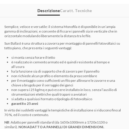
Descrizione
Caratt. Tecniche
Semplice, veloce e versatile: il sistema Monofila è disponibile in un’ampia
gamma di inclinazioni, e consente di fissare i pannelli sia in verticale che in
orizzontale modulando liberamente la distanza tra le file.
Sun Ballast è una struttura a zavorra per montaggio di pannelli fotovoltaici su
tetto piano, che presenta i seguenti vantaggi:
si monta senza forare il tetto
è realizzato in cemento armato ed è quindi resistente al tempo e
all’usura
ha la funzione sia di supporto che di zavorra per il pannello
non richiede alcun profilo o elemento da preassemblare
per il montaggio sono sufficienti un filo per allineare le zavorre e una
chiave a brugola per il serraggio dei ganci
non supera i 25 kg/mq e può essere installato in loco, senza l’ausilio di
strumentazioni elettriche quali trapani o avviatori
si adatta a qualsiasi formato o tipologia di fotovoltaico
garantito 25 anni
In virtù dei suddetti vantaggi le tempistiche di installazione si riducono fino al
70 %, ed il costo è contenuto.
NB
: Adatto per pannelli standard (da 1650x1000mm a 1720x1130 o
similari).
NON ADATTO A PANNELLI DI GRANDI DIMENSIONI.