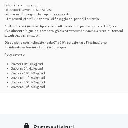
La fornitura comprende:
-
6 supporti zavorrati SunBallast
- 6 guaine di appoggio dei supporti zavorrati
- 4 morsetti laterali + 8 centrali di fissaggio dei pannelli e viteria
Applicazione: Qualsiasi tipologia di tetto piano con pendenza max di 5°; con
rivestimento in guaina, cemento, ghiaia o tetto verde. Anche a terra, su terreni
battuti o pavimentazioni.
Disponibile con inclinazione da 0° a 30°: selezionare l'inclinazione
desiderata nel menu a tendina qui sopra
Peso zavorre:
Zavorra 0°: 30 kg cad.
Zavorra 5°: 41 kg cad.
Zavorra 10°: 60 kg cad.
Zavorra 15°: 60 kg cad.
Zavorra 20°: 62 kg cad.
Zavorra 30°: 58 kg cad.
Pagamenti sicuri