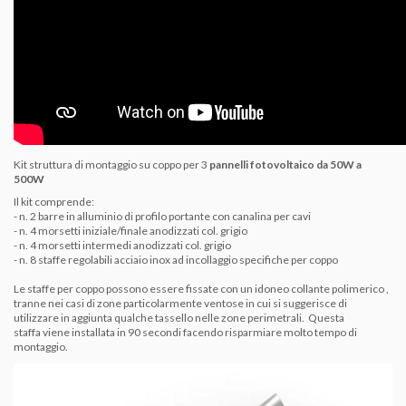
Kit struttura di montaggio su coppo per 3
pannelli fotovoltaico da 50W a
500W
Il kit comprende:
- n. 2 barre in alluminio di profilo portante con canalina per cavi
- n. 4 morsetti iniziale/finale anodizzati col. grigio
- n. 4 morsetti intermedi anodizzati col. grigio
- n. 8 staffe regolabili acciaio inox ad incollaggio specifiche per coppo
Le staffe per coppo possono essere fissate con un idoneo collante polimerico ,
tranne nei casi di zone particolarmente ventose in cui si suggerisce di
utilizzare in aggiunta qualche tassello nelle zone perimetrali. Questa
staffa
viene installata in 90 secondi facendo risparmiare molto tempo di
montaggio.