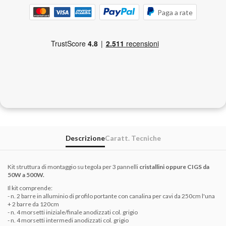
Paga a rate
Descrizione
Caratt. Tecniche
Kit struttura di montaggio su tegola per 3 pannelli
cristallini oppure CIGS da
50W a 500W.
Il kit comprende:
- n. 2 barre in alluminio di profilo portante con canalina per cavi da 250cm l'una
+ 2 barre da 120cm
- n. 4 morsetti iniziale/finale anodizzati col. grigio
- n. 4 morsetti intermedi anodizzati col. grigio