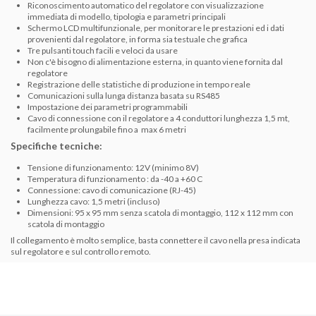
Riconoscimento automatico del regolatore con visualizzazione
immediata di modello, tipologia e parametri principali
Schermo LCD multifunzionale, per monitorare le prestazioni ed i dati
provenienti dal regolatore, in forma sia testuale che grafica
Tre pulsanti touch facili e veloci da usare
Non c'è bisogno di alimentazione esterna, in quanto viene fornita dal
regolatore
Registrazione delle statistiche di produzione in tempo reale
Comunicazioni sulla lunga distanza basata su RS485
Impostazione dei parametri programmabili
Cavo di connessione con il regolatore a 4 conduttori lunghezza 1,5 mt,
facilmente prolungabile fino a max 6 metri
Specifiche tecniche:
Tensione di funzionamento: 12V (minimo 8V)
Temperatura di funzionamento : da -40 a +60 C
Connessione: cavo di comunicazione (RJ-45)
Lunghezza cavo: 1,5 metri (incluso)
Dimensioni: 95 x 95 mm senza scatola di montaggio, 112 x 112 mm con
scatola di montaggio
Il collegamento è molto semplice, basta connettere il cavo nella presa indicata
sul regolatore e sul controllo remoto.