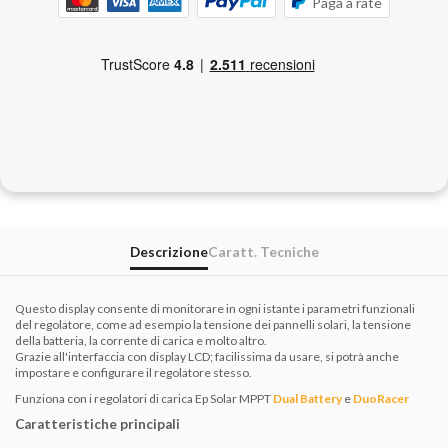
Paga a rate
Descrizione
Caratt. Tecniche
Questo display consente di monitorare in ogni istante i parametri funzionali
del regolatore, come ad esempio la tensione dei pannelli solari, la tensione
della batteria, la corrente di carica e molto altro.
Grazie all'interfaccia con display LCD; facilissima da usare, si potrà anche
impostare e configurare il regolatore stesso.
Funziona con i regolatori di carica
Ep Solar MPPT
Dual Battery
e
DuoRacer
Caratteristiche principali