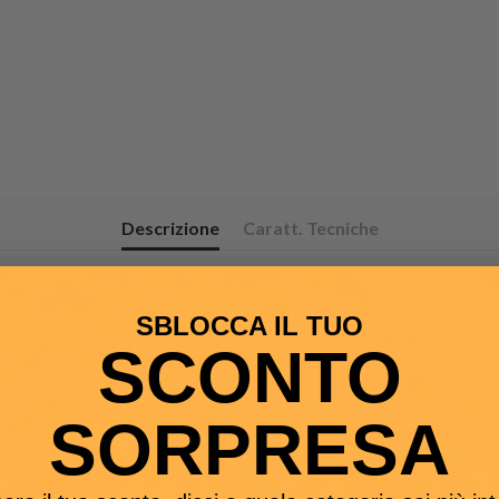
Descrizione
Caratt. Tecniche
in alternativa al cavo in dotazione da 2 mt, dove ci sia una distanza maggior
SBLOCCA IL TUO
SCONTO
SORPRESA