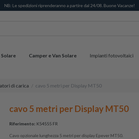
NB: Le spedizioni riprenderanno a partire dal 24/08. Buone Vacanze!
 Solare
Camper e Van Solare
Impianti fotovoltaici
tori di carica
cavo 5 metri per Display MT50
cavo 5 metri per Display MT50
Riferimento:
K54555 FR
Cavo opzionale lunghezza 5 metri per display Epever MT50.