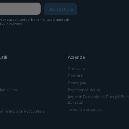
Registrati ora
vacy
e acconsento al trattamento dei miei dati
. Lgs. 196/2003.
tili
Azienda
Chi siamo
Contatti
Consegna
ioni d'uso
Pagamento sicuro
Impianti Fotovoltaici: Energia Puli
Bolletta!
Le nostre proposte
ari e Impianti Fotovoltaici