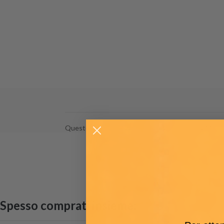
Questo cavo si utilizza per collegare il display MT50, 
Spesso comprati insieme: