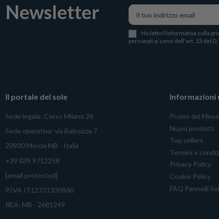
Newsletter
Ho letto l
'
informativa sulla pri
personali ai sensi dell'art. 13 del D
Il portale del sole
Informazioni u
Sede legale: Corso Milano 26
Promo del Mese
Nuovi prodotti
Sede operativa: via Bainsizza 7
Top sellers
20900 Monza MB - Italia
Termini e condiz
+39 039 9712258
Privacy Policy
[email protected]
Cookie Policy
FAQ Pannelli Sol
P.IVA IT12731330960
REA: MB - 2681249