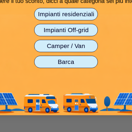
ere il tuo sconto, dicci a quale categoria sei più in
Impianti residenziali
Impianti Off-grid
Camper / Van
Barca