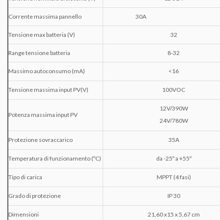
Corrente massima pannello
30A
Tensione max batteria (V)
32
Range tensione batteria
8-32
Massimo autoconsumo (mA)
<16
Tensione massima input PV(V)
100VOC
12V/390W
Potenza massima input PV
24V/780W
Protezione sovraccarico
35A
Temperatura di funzionamento (ºC)
da -25º a +55º
Tipo di carica
MPPT (4 fasi)
Grado di protezione
IP 30
Dimensioni
21,60 x15 x 5,67
cm