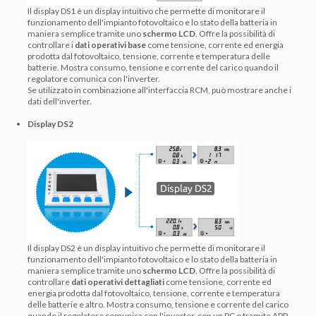
Il display DS1 è un display intuitivo che permette di monitorare il
funzionamento dell'impianto fotovoltaico e lo stato della batteria in
maniera semplice tramite uno
schermo LCD
. Offre la possibilità di
controllare i
dati operativi base
come tensione, corrente ed energia
prodotta dal fotovoltaico, tensione, corrente e temperatura delle
batterie. Mostra consumo, tensione e corrente del carico quando il
regolatore comunica con l'inverter.
Se utilizzato in combinazione all'interfaccia RCM, può mostrare anche i
dati dell'inverter.
Display DS2
Il display DS2 è un display intuitivo che permette di monitorare il
funzionamento dell'impianto fotovoltaico e lo stato della batteria in
maniera semplice tramite uno
schermo LCD
. Offre la possibilità di
controllare
dati operativi dettagliati
come tensione, corrente ed
energia prodotta dal fotovoltaico, tensione, corrente e temperatura
delle batterie e altro. Mostra consumo, tensione e corrente del carico
quando il regolatore comunica con l'inverter, con un PC o tramite APP.