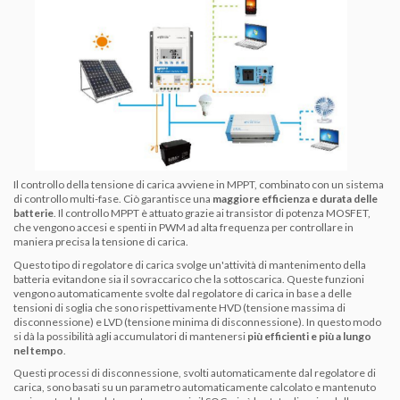
Il controllo della tensione di carica avviene in MPPT, combinato con un sistema
di controllo multi-fase. Ciò garantisce una
maggiore efficienza e durata delle
batterie
. Il controllo MPPT è attuato grazie ai transistor di potenza MOSFET,
che vengono accesi e spenti in PWM ad alta frequenza per controllare in
maniera precisa la tensione di carica.
Questo tipo di
regolatore di carica
svolge un'attività di mantenimento della
batteria evitandone sia il sovraccarico che la sottoscarica. Queste funzioni
vengono automaticamente svolte dal
regolatore di carica
in base a delle
tensioni di soglia che sono rispettivamente HVD (tensione massima di
disconnessione) e LVD (tensione minima di disconnessione). In questo modo
si dà la possibilità agli accumulatori di mantenersi
più efficienti e più a lungo
nel tempo
.
Questi processi di disconnessione, svolti automaticamente dal
regolatore di
carica
, sono basati su un parametro automaticamente calcolato e mantenuto