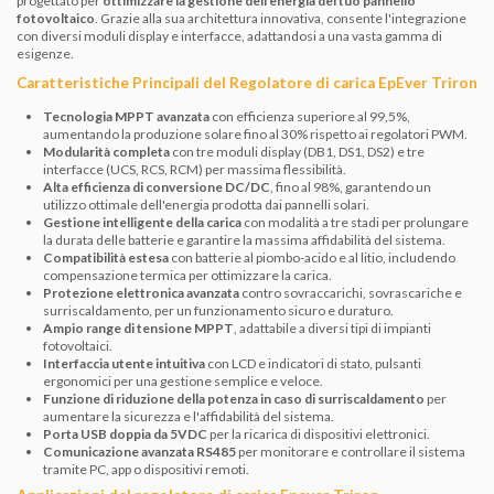
progettato per
ottimizzare la gestione dell'energia del tuo pannello
fotovoltaico
. Grazie alla sua architettura innovativa, consente l'integrazione
con diversi moduli display e interfacce, adattandosi a una vasta gamma di
esigenze.
Caratteristiche Principali del Regolatore di carica EpEver Triron
Tecnologia MPPT avanzata
con efficienza superiore al 99,5%,
aumentando la produzione solare fino al 30% rispetto ai regolatori PWM.
Modularità completa
con tre moduli display (DB1, DS1, DS2) e tre
interfacce (UCS, RCS, RCM) per massima flessibilità.
Alta efficienza di conversione DC/DC
, fino al 98%, garantendo un
utilizzo ottimale dell'energia prodotta dai pannelli solari.
Gestione intelligente della carica
con modalità a tre stadi per prolungare
la durata delle batterie e garantire la massima affidabilità del sistema.
Compatibilità estesa
con batterie al piombo-acido e al litio, includendo
compensazione termica per ottimizzare la carica.
Protezione elettronica avanzata
contro sovraccarichi, sovrascariche e
surriscaldamento, per un funzionamento sicuro e duraturo.
Ampio range di tensione MPPT
, adattabile a diversi tipi di impianti
fotovoltaici.
Interfaccia utente intuitiva
con LCD e indicatori di stato, pulsanti
ergonomici per una gestione semplice e veloce.
Funzione di riduzione della potenza in caso di surriscaldamento
per
aumentare la sicurezza e l'affidabilità del sistema.
Porta USB doppia da 5VDC
per la ricarica di dispositivi elettronici.
Comunicazione avanzata RS485
per monitorare e controllare il sistema
tramite PC, app o dispositivi remoti.